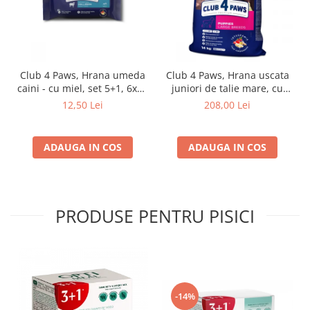
Club 4 Paws, Hrana umeda
Club 4 Paws, Hrana uscata
caini - cu miel, set 5+1, 6x80
juniori de talie mare, cu
g
pui, 14kg
12,50 Lei
208,00 Lei
ADAUGA IN COS
ADAUGA IN COS
PRODUSE PENTRU PISICI
-14%