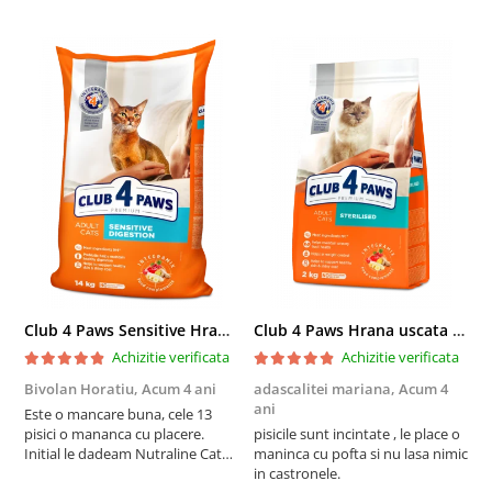
Club 4 Paws Sensitive Hrana uscata pisici adulte, 14kg
Club 4 Paws Hrana uscata pisici sterilizate, 2kg
Achizitie verificata
Achizitie verificata
Bivolan Horatiu,
Acum 4 ani
adascalitei mariana,
Acum 4
a
ani
a
Este o mancare buna, cele 13
pisici o mananca cu placere.
pisicile sunt incintate , le place o
p
Initial le dadeam Nutraline Cat
maninca cu pofta si nu lasa nimic
m
Indoor, dar de cand s-a
in castronele.
i