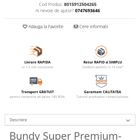
Cod Produs:
8015912504265
Ai nevoie de ajutor?
0747693646
Adauga la Favorite
Cere informatii
Livrare RAPIDA
Retur RAPID si SIMPLU
in 1-2 zile lucratoare
Conform politicii in 14 zile*
Transport GRATUIT
Garantam CALITATEA
pentru comenzile de peste 180 RON
Tuturor produselor comercializate.
Descriere
Bundy Super Premium-