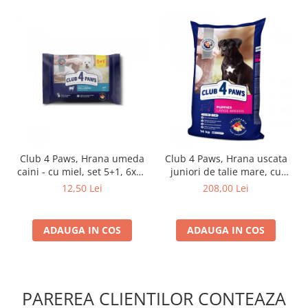
Club 4 Paws, Hrana umeda
Club 4 Paws, Hrana uscata
caini - cu miel, set 5+1, 6x80
juniori de talie mare, cu
g
pui, 14kg
12,50 Lei
208,00 Lei
ADAUGA IN COS
ADAUGA IN COS
PAREREA CLIENTILOR CONTEAZA