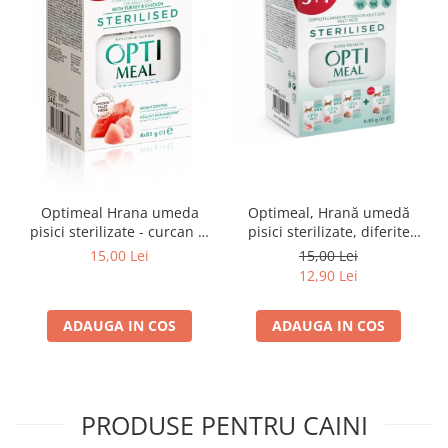
Optimeal Hrana umeda
Optimeal, Hrană umedă
pisici sterilizate - curcan si
pisici sterilizate, diferite
pui in sos, set 3+1,
arome, (3+1), 0.34kg
15,00 Lei
15,00 Lei
4*0,085kg
12,90 Lei
ADAUGA IN COS
ADAUGA IN COS
PRODUSE PENTRU CAINI