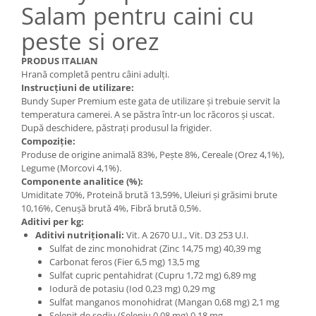
Salam pentru caini cu
peste si orez
PRODUS ITALIAN
Hrană completă pentru câini adulți.
Instrucțiuni de utilizare:
Bundy Super Premium este gata de utilizare și trebuie servit la
temperatura camerei. A se păstra într-un loc răcoros și uscat.
După deschidere, păstrați produsul la frigider.
Compoziție:
Produse de origine animală 83%, Pește 8%, Cereale (Orez 4,1%),
Legume (Morcovi 4,1%).
Componente analitice (%):
Umiditate 70%, Proteină brută 13,59%, Uleiuri și grăsimi brute
10,16%, Cenușă brută 4%, Fibră brută 0,5%.
Aditivi per kg:
Aditivi nutriționali:
Vit. A 2670 U.I., Vit. D3 253 U.I.
Sulfat de zinc monohidrat (Zinc 14,75 mg) 40,39 mg
Carbonat feros (Fier 6,5 mg) 13,5 mg
Sulfat cupric pentahidrat (Cupru 1,72 mg) 6,89 mg
Iodură de potasiu (Iod 0,23 mg) 0,29 mg
Sulfat manganos monohidrat (Mangan 0,68 mg) 2,1 mg
Selenit de sodiu (Seleniu 0,08 mg) 0,18 mg