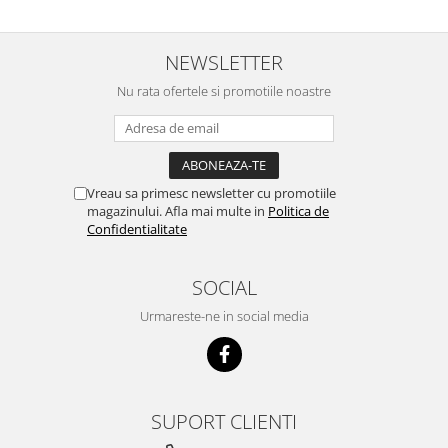
scumpuit am incercat 4 paw si
concept for Live pe care o evita,
nu o mananca cu placere. Eu
sunt multumit si voi continua cu
NEWSLETTER
acest brand...
Nu rata ofertele si promotiile noastre
Vreau sa primesc newsletter cu promotiile
magazinului. Afla mai multe in
Politica de
Confidentialitate
SOCIAL
Urmareste-ne in social media
SUPORT CLIENTI