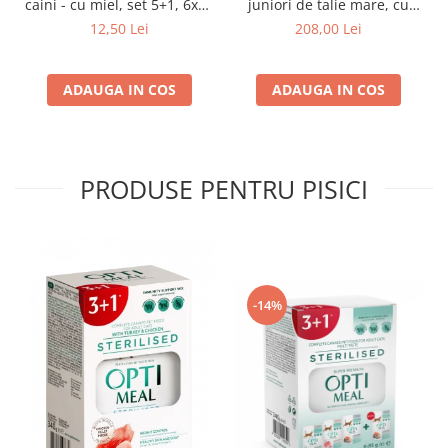
caini - cu miel, set 5+1, 6x80
juniori de talie mare, cu
g
pui, 14kg
12,50 Lei
208,00 Lei
ADAUGA IN COS
ADAUGA IN COS
PRODUSE PENTRU PISICI
-14%