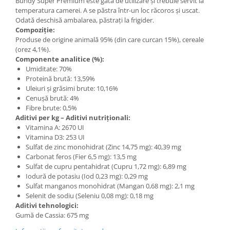
Bundy Super Premium este gata de utilizare și trebuie servit la
temperatura camerei. A se păstra într-un loc răcoros și uscat.
Odată deschisă ambalarea, păstrați la frigider.
Compoziție:
Produse de origine animală 95% (din care curcan 15%), cereale
(orez 4,1%).
Componente analitice (%):
Umiditate: 70%
Proteină brută: 13,59%
Uleiuri și grăsimi brute: 10,16%
Cenușă brută: 4%
Fibre brute: 0,5%
Aditivi per kg – Aditivi nutriționali:
Vitamina A: 2670 UI
Vitamina D3: 253 UI
Sulfat de zinc monohidrat (Zinc 14,75 mg): 40,39 mg
Carbonat feros (Fier 6,5 mg): 13,5 mg
Sulfat de cupru pentahidrat (Cupru 1,72 mg): 6,89 mg
Iodură de potasiu (Iod 0,23 mg): 0,29 mg
Sulfat manganos monohidrat (Mangan 0,68 mg): 2,1 mg
Selenit de sodiu (Seleniu 0,08 mg): 0,18 mg
Aditivi tehnologici:
Gumă de Cassia: 675 mg