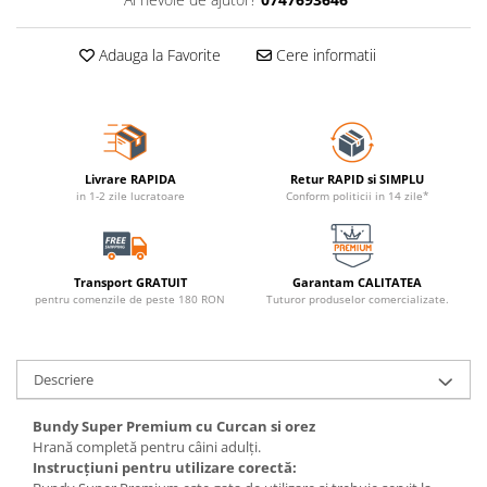
Adauga la Favorite
Cere informatii
Livrare RAPIDA
Retur RAPID si SIMPLU
in 1-2 zile lucratoare
Conform politicii in 14 zile*
Transport GRATUIT
Garantam CALITATEA
pentru comenzile de peste 180 RON
Tuturor produselor comercializate.
Descriere
Bundy Super Premium cu Curcan si orez
Hrană completă pentru câini adulți.
Instrucțiuni pentru utilizare corectă: