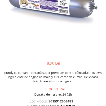
8,90 Lei
Bundy cu curcan – o hrană super premium pentru câini adulți, cu 95%
ingrediente de origine animală și 15% carne de curcan. Delicioasă,
hrănitoare și ușor de digerat!
STOC EPUIZAT
Durata de livrare:
24-72h
Cod Produs:
8015912506481
Ai nevoie de ajutor?
0747693646