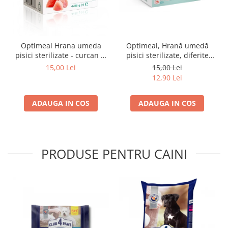
Optimeal Hrana umeda
Optimeal, Hrană umedă
pisici sterilizate - curcan si
pisici sterilizate, diferite
pui in sos, set 3+1,
arome, (3+1), 0.34kg
15,00 Lei
15,00 Lei
4*0,085kg
12,90 Lei
ADAUGA IN COS
ADAUGA IN COS
PRODUSE PENTRU CAINI