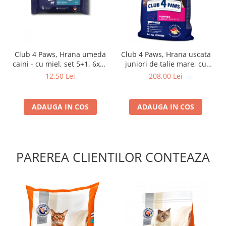
Club 4 Paws, Hrana umeda
Club 4 Paws, Hrana uscata
caini - cu miel, set 5+1, 6x80
juniori de talie mare, cu
g
pui, 14kg
12,50 Lei
208,00 Lei
ADAUGA IN COS
ADAUGA IN COS
PAREREA CLIENTILOR CONTEAZA