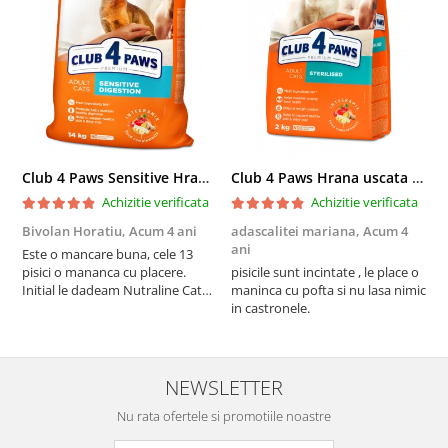
Club 4 Paws Sensitive Hrana uscata pisici adulte, 14kg
Club 4 Paws Hrana uscata pisici sterilizate, 2kg
Achizitie verificata
Achizitie verificata
Bivolan Horatiu,
Acum 4 ani
adascalitei mariana,
Acum 4
a
ani
a
Este o mancare buna, cele 13
pisici o mananca cu placere.
pisicile sunt incintate , le place o
p
Initial le dadeam Nutraline Cat
maninca cu pofta si nu lasa nimic
m
Indoor, dar de cand s-a
in castronele.
i
scumpuit am incercat 4 paw si
concept for Live pe care o evita,
nu o mananca cu placere. Eu
sunt multumit si voi continua cu
NEWSLETTER
acest brand...
Nu rata ofertele si promotiile noastre