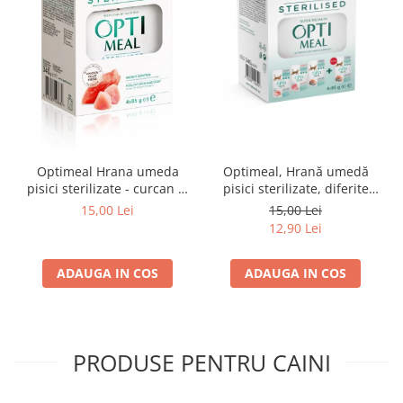
Optimeal Hrana umeda
Optimeal, Hrană umedă
pisici sterilizate - curcan si
pisici sterilizate, diferite
pui in sos, set 3+1,
arome, (3+1), 0.34kg
15,00 Lei
15,00 Lei
4*0,085kg
12,90 Lei
ADAUGA IN COS
ADAUGA IN COS
PRODUSE PENTRU CAINI