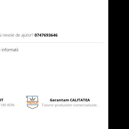
Ai nevoie de ajutor?
0747693646
informatii
IT
Garantam CALITATEA
e 180 RON
Tuturor produselor comercializate.