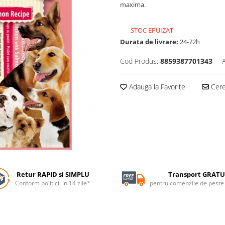
maxima.
STOC EPUIZAT
Durata de livrare:
24-72h
Cod Produs:
8859387701343
Adauga la Favorite
Cere 
Retur RAPID si SIMPLU
Transport GRATU
Conform politicii in 14 zile*
pentru comenzile de pest