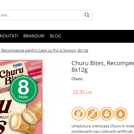
NOUTATI
BRANDURI
BLOG
, Recompense pentru Caini cu Pui si Somon, 8x12g
Churu Bites, Recompen
8x12g
Churu
28,90 Lei
Umplutura cremoasa Churu in interio
conservanti sau coloranti artificial