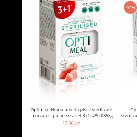
-14%
Optimeal Hrana umeda pisici sterilizate
Opt
- curcan si pui in sos, set 3+1, 4*0,085kg
steriliz
15,00 Lei