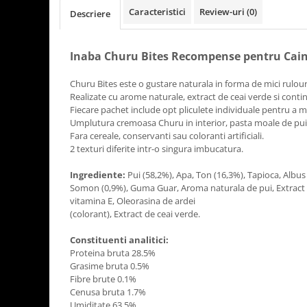
Caracteristici
Review-uri
(0)
Descriere
Inaba Churu Bites Recompense pentru Cain
Churu Bites este o gustare naturala in forma de mici rulour
Realizate cu arome naturale, extract de ceai verde si conti
Fiecare pachet include opt pliculete individuale pentru 
Umplutura cremoasa Churu in interior, pasta moale de pui 
Fara cereale, conservanti sau coloranti artificiali.
2 texturi diferite intr-o singura imbucatura.
Ingrediente:
Pui (58,2%), Apa, Ton (16,3%), Tapioca, Albus
Somon (0,9%), Guma Guar, Aroma naturala de pui, Extract 
vitamina E, Oleorasina de ardei
(colorant), Extract de ceai verde.
Constituenti analitici:
Proteina bruta 28.5%
Grasime bruta 0.5%
Fibre brute 0.1%
Cenusa bruta 1.7%
Umiditate 63.5%