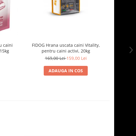
 caini
FIDOG Hrana uscata caini Vitality,
FIDOG, 
.15kg
pentru caini activi, 20kg
169,00 Lei
159,00 Lei
1
ADAUGA IN COS