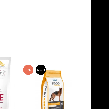
-6%
NOU
-7%