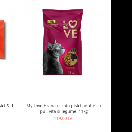
ici 5+1,
My Love Hrana uscata pisici adulte cu
Optimeal H
pui, vita si legume, 11kg
- curcan
119,00 Lei