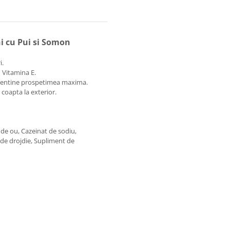
i cu Pui si Somon
i.
n Vitamina E.
a mentine prospetimea maxima.
coapta la exterior.
 de ou, Cazeinat de sodiu,
de drojdie, Supliment de