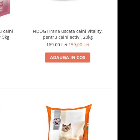
 caini
FIDOG Hrana uscata caini Vitality,
FIDOG, 
.15kg
pentru caini activi, 20kg
169,00 Lei
159,00 Lei
1
ADAUGA IN COS