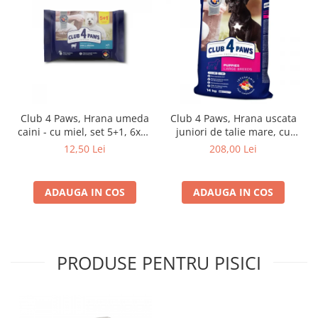
Club 4 Paws, Hrana umeda
Club 4 Paws, Hrana uscata
caini - cu miel, set 5+1, 6x80
juniori de talie mare, cu
g
pui, 14kg
12,50 Lei
208,00 Lei
ADAUGA IN COS
ADAUGA IN COS
PRODUSE PENTRU PISICI