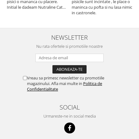
pisici o mananca cu placere.
pisicile sunt incintate , le place o
p
Initial le dadeam Nutraline Cat
maninca cu pofta si nu lasa nimic
m
Indoor, dar de cand s-a
in castronele.
i
scumpuit am incercat 4 paw si
concept for Live pe care o evita,
nu o mananca cu placere. Eu
sunt multumit si voi continua cu
NEWSLETTER
acest brand...
Nu rata ofertele si promotiile noastre
Vreau sa primesc newsletter cu promotiile
magazinului. Afla mai multe in
Politica de
Confidentialitate
SOCIAL
Urmareste-ne in social media