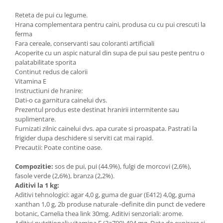
Reteta de pui cu legume.
Hrana complementara pentru caini, produsa cu cu pui crescuti la
ferma
Fara cereale, conservanti sau coloranti artificiali
Acoperite cu un aspic natural din supa de pui sau peste pentru o
palatabilitate sporita
Continut redus de calorii
Vitamina E
Instructiuni de hranire:
Dati-o ca garnitura cainelui dvs.
Prezentul produs este destinat hranirii intermitente sau
suplimentare.
Furnizati zilnic cainelui dvs. apa curate si proaspata. Pastrati la
frigider dupa deschidere si serviti cat mai rapid.
Precautii: Poate contine oase.
Compozitie:
sos de pui, pui (44.9%), fulgi de morcovi (2,6%),
fasole verde (2,6%), branza (2,2%).
Aditivi la 1 kg:
Aditivi tehnologici: agar 4,0 g, guma de guar (E412) 4,0g, guma
xanthan 1,0 g, 2b produse naturale -definite din punct de vedere
botanic, Camelia thea link 30mg. Aditivi senzoriali: arome.