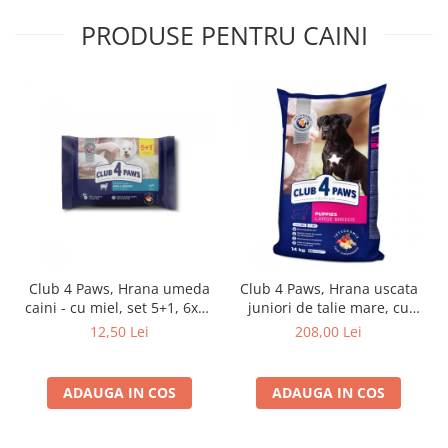
PRODUSE PENTRU CAINI
Club 4 Paws, Hrana umeda
Club 4 Paws, Hrana uscata
caini - cu miel, set 5+1, 6x80
juniori de talie mare, cu
g
pui, 14kg
12,50 Lei
208,00 Lei
ADAUGA IN COS
ADAUGA IN COS