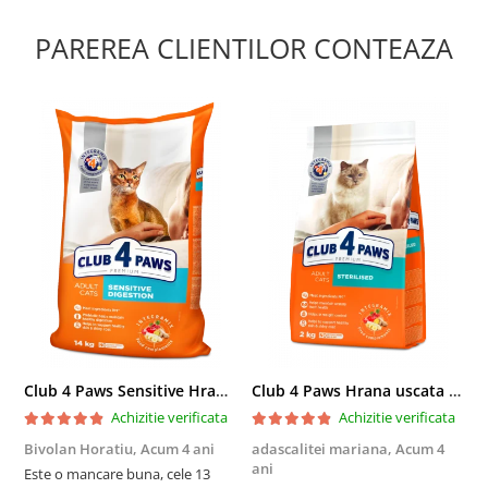
PAREREA CLIENTILOR CONTEAZA
Club 4 Paws Sensitive Hrana uscata pisici adulte, 14kg
Club 4 Paws Hrana uscata pisici sterilizate, 2kg
Achizitie verificata
Achizitie verificata
Bivolan Horatiu,
Acum 4 ani
adascalitei mariana,
Acum 4
a
ani
a
Este o mancare buna, cele 13