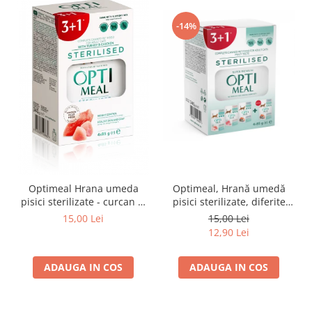
-14%
Optimeal Hrana umeda
Optimeal, Hrană umedă
pisici sterilizate - curcan si
pisici sterilizate, diferite
pui in sos, set 3+1,
arome, (3+1), 0.34kg
15,00 Lei
15,00 Lei
4*0,085kg
12,90 Lei
ADAUGA IN COS
ADAUGA IN COS