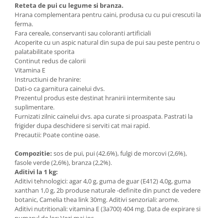
Reteta de pui cu legume si branza.
Hrana complementara pentru caini, produsa cu cu pui crescuti la
ferma.
Fara cereale, conservanti sau coloranti artificiali
Acoperite cu un aspic natural din supa de pui sau peste pentru o
palatabilitate sporita
Continut redus de calorii
Vitamina E
Instructiuni de hranire:
Dati-o ca garnitura cainelui dvs.
Prezentul produs este destinat hranirii intermitente sau
suplimentare.
Furnizati zilnic cainelui dvs. apa curate si proaspata. Pastrati la
frigider dupa deschidere si serviti cat mai rapid.
Precautii: Poate contine oase.
Compozitie:
sos de pui, pui (42.6%), fulgi de morcovi (2,6%),
fasole verde (2,6%), branza (2,2%).
Aditivi la 1 kg:
Aditivi tehnologici: agar 4,0 g, guma de guar (E412) 4,0g, guma
xanthan 1,0 g, 2b produse naturale -definite din punct de vedere
botanic, Camelia thea link 30mg. Aditivi senzoriali: arome.
Aditivi nutritionali: vitamina E (3a700) 404 mg. Data de expirare si