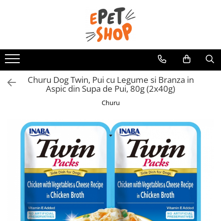
Caini
Pisici
Hrana uscata
Hrana uscata
Hrana umeda
Hrana umeda
Churu Dog Twin, Pui cu Legume si Branza in
Recompense
Recompense
Aspic din Supa de Pui, 80g (2x40g)
Accesorii caini
Asternut igienic
Churu
Lese si zgarzi
Accesorii pisici
Jucarii caini
Ansambluri de joaca, sisaluri
Castroane si boluri
Castroane si boluri
Lese, hamuri si zgarzi