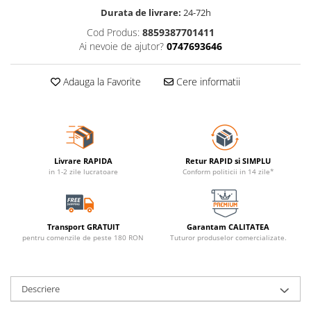
Durata de livrare:
24-72h
Cod Produs:
8859387701411
Ai nevoie de ajutor?
0747693646
Adauga la Favorite
Cere informatii
Livrare RAPIDA
Retur RAPID si SIMPLU
in 1-2 zile lucratoare
Conform politicii in 14 zile*
Transport GRATUIT
Garantam CALITATEA
pentru comenzile de peste 180 RON
Tuturor produselor comercializate.
Descriere