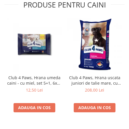
PRODUSE PENTRU CAINI
Club 4 Paws, Hrana umeda
Club 4 Paws, Hrana uscata
caini - cu miel, set 5+1, 6x80
juniori de talie mare, cu
g
pui, 14kg
12,50 Lei
208,00 Lei
ADAUGA IN COS
ADAUGA IN COS