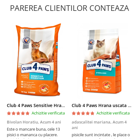
PAREREA CLIENTILOR CONTEAZA
Club 4 Paws Sensitive Hrana uscata pisici adulte, 14kg
Club 4 Paws Hrana uscata pisici sterilizate, 2kg
Achizitie verificata
Achizitie verificata
Bivolan Horatiu,
Acum 4 ani
adascalitei mariana,
Acum 4
a
ani
a
Este o mancare buna, cele 13
pisici o mananca cu placere.
pisicile sunt incintate , le place o
p