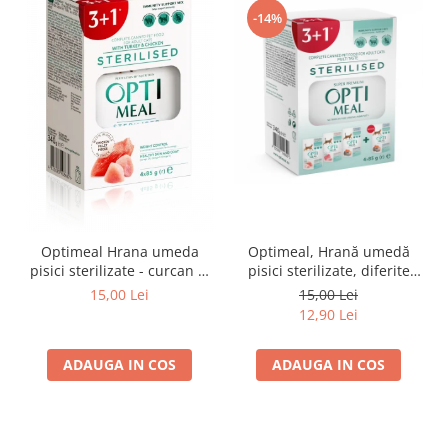
-14%
Optimeal Hrana umeda
Optimeal, Hrană umedă
pisici sterilizate - curcan si
pisici sterilizate, diferite
pui in sos, set 3+1,
arome, (3+1), 0.34kg
15,00 Lei
15,00 Lei
4*0,085kg
12,90 Lei
ADAUGA IN COS
ADAUGA IN COS