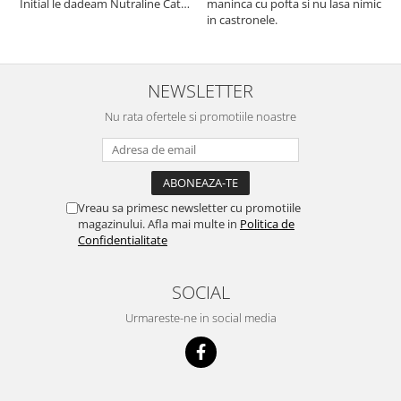
Initial le dadeam Nutraline Cat
maninca cu pofta si nu lasa nimic
m
Indoor, dar de cand s-a
in castronele.
i
scumpuit am incercat 4 paw si
concept for Live pe care o evita,
nu o mananca cu placere. Eu
sunt multumit si voi continua cu
NEWSLETTER
acest brand...
Nu rata ofertele si promotiile noastre
Vreau sa primesc newsletter cu promotiile
magazinului. Afla mai multe in
Politica de
Confidentialitate
SOCIAL
Urmareste-ne in social media