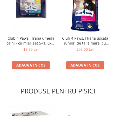
Club 4 Paws, Hrana umeda
Club 4 Paws, Hrana uscata
caini - cu miel, set 5+1, 6x80
juniori de talie mare, cu
g
pui, 14kg
12,50 Lei
208,00 Lei
ADAUGA IN COS
ADAUGA IN COS
PRODUSE PENTRU PISICI