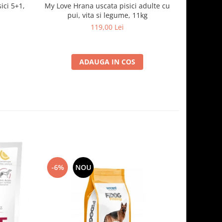
ici 5+1,
My Love Hrana uscata pisici adulte cu
Optimeal H
pui, vita si legume, 11kg
- curcan
119,00 Lei
ADAUGA IN COS
-6%
NOU