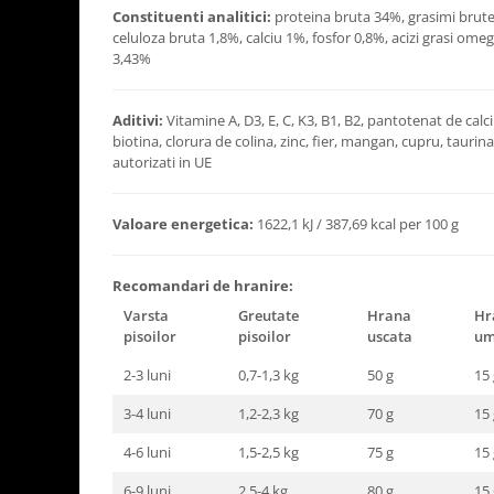
Constituenti analitici:
proteina bruta 34%, grasimi brut
celuloza bruta 1,8%, calciu 1%, fosfor 0,8%, acizi grasi omeg
3,43%
Aditivi:
Vitamine A, D3, E, C, K3, B1, B2, pantotenat de calciu
biotina, clorura de colina, zinc, fier, mangan, cupru, taurin
autorizati in UE
Valoare energetica:
1622,1 kJ / 387,69 kcal per 100 g
Recomandari de hranire:
Varsta
Greutate
Hrana
Hr
pisoilor
pisoilor
uscata
um
2-3 luni
0,7-1,3 kg
50 g
15 
3-4 luni
1,2-2,3 kg
70 g
15 
4-6 luni
1,5-2,5 kg
75 g
15 
6-9 luni
2,5-4 kg
80 g
15 