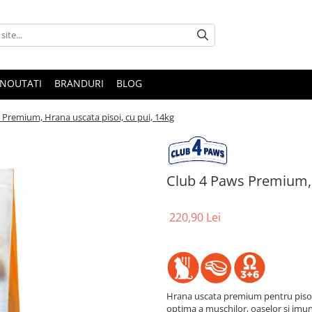
NOUTATI
BRANDURI
BLOG
 Premium, Hrana uscata pisoi, cu pui, 14kg
Club 4 Paws Premium, 
220,90 Lei
Hrana uscata premium pentru pisoia
optima a muschilor, oaselor si imuni