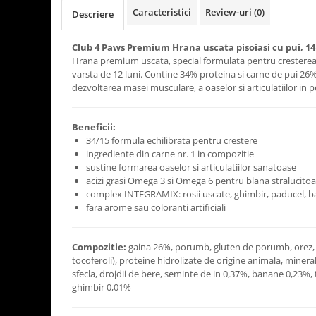
Caracteristici
Review-uri
(0)
Descriere
Club 4 Paws Premium Hrana uscata pisoiasi cu pui, 1
Hrana premium uscata, special formulata pentru cresterea 
varsta de 12 luni. Contine 34% proteina si carne de pui 26
dezvoltarea masei musculare, a oaselor si articulatiilor in 
Beneficii:
34/15 formula echilibrata pentru crestere
ingrediente din carne nr. 1 in compozitie
sustine formarea oaselor si articulatiilor sanatoase
acizi grasi Omega 3 si Omega 6 pentru blana stralucito
complex INTEGRAMIX: rosii uscate, ghimbir, paducel, 
fara arome sau coloranti artificiali
Compozitie:
gaina 26%, porumb, gluten de porumb, orez, 
tocoferoli), proteine hidrolizate de origine animala, miner
sfecla, drojdii de bere, seminte de in 0,37%, banane 0,23%
ghimbir 0,01%