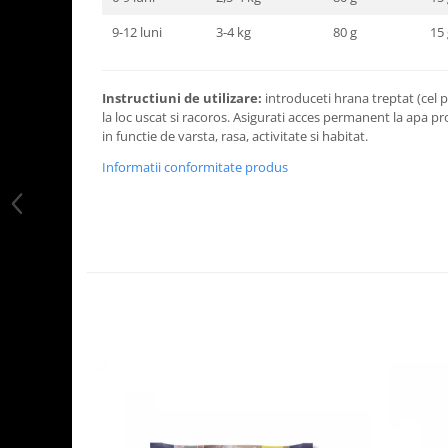
9-12 luni
3-4 kg
80 g
15 
Instructiuni de utilizare:
introduceti hrana treptat (cel pu
la loc uscat si racoros. Asigurati acces permanent la apa pr
in functie de varsta, rasa, activitate si habitat.
Informatii conformitate produs