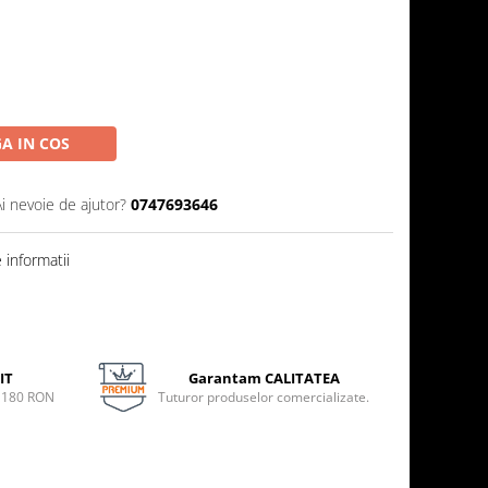
A IN COS
Ai nevoie de ajutor?
0747693646
informatii
IT
Garantam CALITATEA
e 180 RON
Tuturor produselor comercializate.