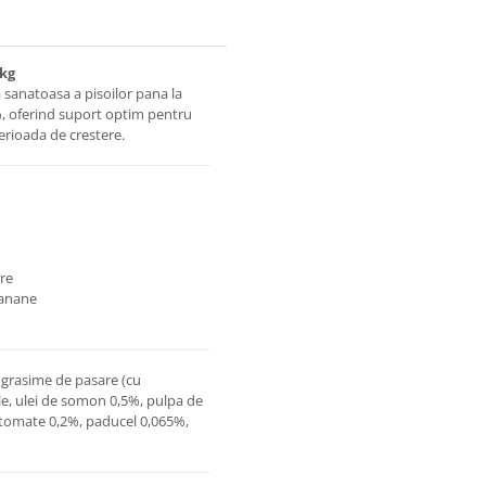
4kg
sanatoasa a pisoilor pana la
%, oferind suport optim pentru
perioada de crestere.
are
banane
grasime de pasare (cu
ale, ulei de somon 0,5%, pulpa de
, tomate 0,2%, paducel 0,065%,