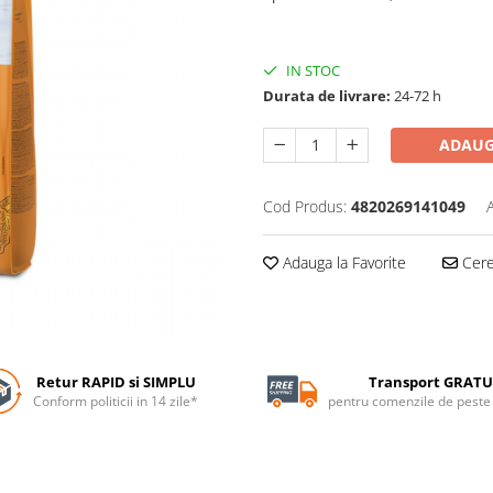
IN STOC
Durata de livrare:
24-72 h
ADAUG
Cod Produs:
4820269141049
Adauga la Favorite
Cere 
Retur RAPID si SIMPLU
Transport GRATU
Conform politicii in 14 zile*
pentru comenzile de pest