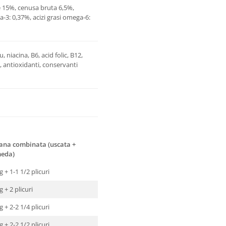
e 15%, cenusa bruta 6,5%,
a-3: 0,37%, acizi grasi omega-6:
, niacina, B6, acid folic, B12,
a, antioxidanti, conservanti
ana combinata (uscata +
eda)
g + 1-1 1/2 plicuri
g + 2 plicuri
g + 2-2 1/4 plicuri
g + 2-2 1/2 plicuri