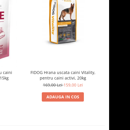
-7%
 caini
FIDOG Hrana uscata caini Vitality,
FIDOG, 
.15kg
pentru caini activi, 20kg
169,00 Lei
159,00 Lei
1
ADAUGA IN COS