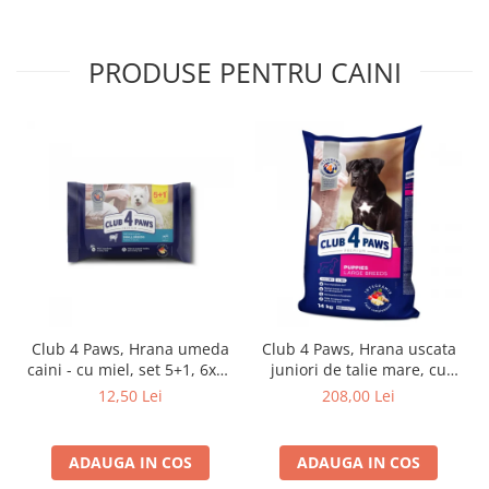
PRODUSE PENTRU CAINI
Club 4 Paws, Hrana umeda
Club 4 Paws, Hrana uscata
caini - cu miel, set 5+1, 6x80
juniori de talie mare, cu
g
pui, 14kg
12,50 Lei
208,00 Lei
ADAUGA IN COS
ADAUGA IN COS