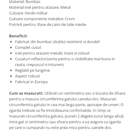
Material: Bumbac
Material inel pentru atasare: Metal
Culoare: Verde militar
Culoare componente metalice: Crom
Potrivit pentru: Rase de caini de talie medie
Beneficii:
Fabricat din bumbac (dublu) rezistent si durabil
Complet cusut
Inel pentru atasare metalic mare si robust
Cusaturi reflectorizante pentru o vizibilitate mai buna in
ceata, crepuscul si intuneric
Reglabil pe lungime
Aspect robust
Fabricat in Europa
Cum sa masurati:
Utilizati un centimetru sau o bucata de sfoara
pentru a masura circumferinta gatului cainelui dvs. Masurati
circumferinta gatului in cea mai larga parte, aproape de umeri. O
zgarda trebuie sa fie intotdeauna confortabila. In timp ce
masurati circumferinta gatului, puneti 2 degete (unul langa altul)
intre gat si centimetru sau sfoara pentru a va asigura ca zgarda
pe care o cumparati nu este prea mica pentru cainele dvs.