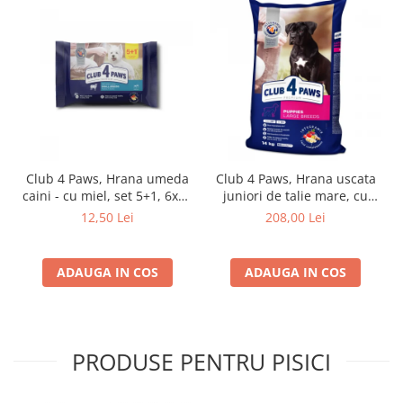
Club 4 Paws, Hrana umeda
Club 4 Paws, Hrana uscata
caini - cu miel, set 5+1, 6x80
juniori de talie mare, cu
g
pui, 14kg
12,50 Lei
208,00 Lei
ADAUGA IN COS
ADAUGA IN COS
PRODUSE PENTRU PISICI