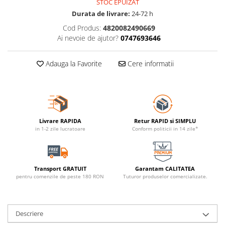
STOC EPUIZAT
Durata de livrare:
24-72 h
Cod Produs:
4820082490669
Ai nevoie de ajutor?
0747693646
Adauga la Favorite
Cere informatii
Livrare RAPIDA
Retur RAPID si SIMPLU
in 1-2 zile lucratoare
Conform politicii in 14 zile*
Transport GRATUIT
Garantam CALITATEA
pentru comenzile de peste 180 RON
Tuturor produselor comercializate.
Descriere