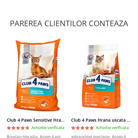
PAREREA CLIENTILOR CONTEAZA
Club 4 Paws Sensitive Hrana uscata pisici adulte, 14kg
Club 4 Paws Hrana uscata pisici sterilizate, 2kg
Achizitie verificata
Achizitie verificata
Bivolan Horatiu,
Acum 4 ani
adascalitei mariana,
Acum 4
a