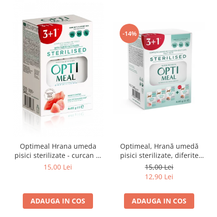
-14%
Optimeal Hrana umeda
Optimeal, Hrană umedă
pisici sterilizate - curcan si
pisici sterilizate, diferite
pui in sos, set 3+1,
arome, (3+1), 0.34kg
15,00 Lei
15,00 Lei
4*0,085kg
12,90 Lei
ADAUGA IN COS
ADAUGA IN COS