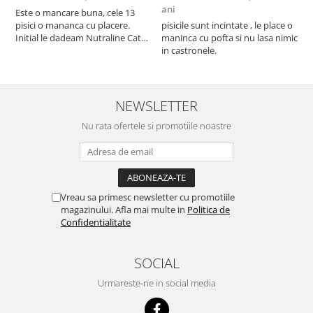
ani
a
Este o mancare buna, cele 13
pisici o mananca cu placere.
pisicile sunt incintate , le place o
p
Initial le dadeam Nutraline Cat
maninca cu pofta si nu lasa nimic
m
Indoor, dar de cand s-a
in castronele.
i
scumpuit am incercat 4 paw si
concept for Live pe care o evita,
nu o mananca cu placere. Eu
sunt multumit si voi continua cu
NEWSLETTER
acest brand...
Nu rata ofertele si promotiile noastre
Vreau sa primesc newsletter cu promotiile
magazinului. Afla mai multe in
Politica de
Confidentialitate
SOCIAL
Urmareste-ne in social media