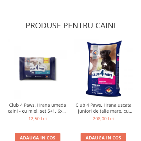
PRODUSE PENTRU CAINI
Club 4 Paws, Hrana umeda
Club 4 Paws, Hrana uscata
caini - cu miel, set 5+1, 6x80
juniori de talie mare, cu
g
pui, 14kg
12,50 Lei
208,00 Lei
ADAUGA IN COS
ADAUGA IN COS