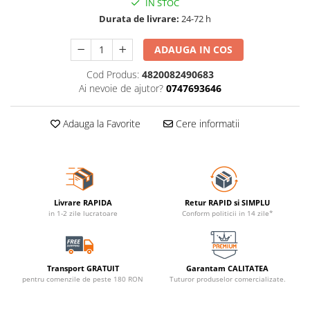
IN STOC
Durata de livrare:
24-72 h
ADAUGA IN COS
Cod Produs:
4820082490683
Ai nevoie de ajutor?
0747693646
Adauga la Favorite
Cere informatii
Livrare RAPIDA
Retur RAPID si SIMPLU
in 1-2 zile lucratoare
Conform politicii in 14 zile*
Transport GRATUIT
Garantam CALITATEA
pentru comenzile de peste 180 RON
Tuturor produselor comercializate.