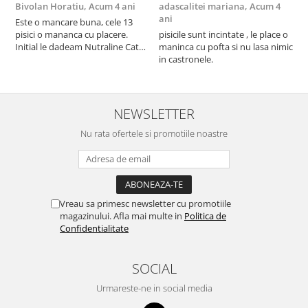
Bivolan Horatiu,
Acum 4 ani
adascalitei mariana,
Acum 4
a
ani
a
Este o mancare buna, cele 13
pisici o mananca cu placere.
pisicile sunt incintate , le place o
p
Initial le dadeam Nutraline Cat
maninca cu pofta si nu lasa nimic
m
Indoor, dar de cand s-a
in castronele.
i
scumpuit am incercat 4 paw si
concept for Live pe care o evita,
nu o mananca cu placere. Eu
sunt multumit si voi continua cu
NEWSLETTER
acest brand...
Nu rata ofertele si promotiile noastre
Vreau sa primesc newsletter cu promotiile
magazinului. Afla mai multe in
Politica de
Confidentialitate
SOCIAL
Urmareste-ne in social media