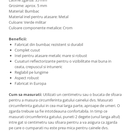
Grosime: aprox. 5 mm
Material: Bumbac
Material inel pentru atasare: Metal
Culoare: Verde militar
Culoare componente metalice: Crom
Beneficii:
Fabricat din bumbac rezistent si durabil
Complet cusut
Inel pentru atasare metalic mare si robust
Cusaturi reflectorizante pentru o vizibilitate mai buna in
ceata, crepuscul si intuneric
Reglabil pe lungime
Aspect robust
Fabricat in Europa
Cum sa masurati:
Utilizati un centimetru sau o bucata de sfoara
pentru a masura circumferinta gatului cainelui dvs. Masurati
circumferinta gatului in cea mai larga parte, aproape de umeri. O
zgarda trebuie sa fie intotdeauna confortabila. In timp ce
masurati circumferinta gatului, puneti 2 degete (unul langa altul)
intre gat si centimetru sau sfoara pentru a va asigura ca zgarda
pe care o cumparati nu este prea mica pentru cainele dvs.