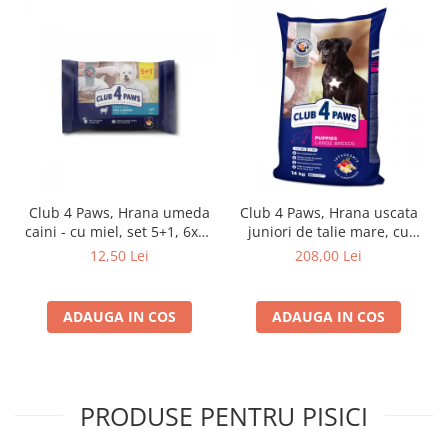
Club 4 Paws, Hrana umeda
Club 4 Paws, Hrana uscata
caini - cu miel, set 5+1, 6x80
juniori de talie mare, cu
g
pui, 14kg
12,50 Lei
208,00 Lei
ADAUGA IN COS
ADAUGA IN COS
PRODUSE PENTRU PISICI