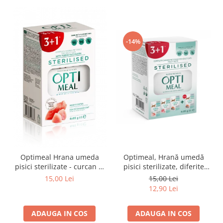
-14%
Optimeal Hrana umeda
Optimeal, Hrană umedă
pisici sterilizate - curcan si
pisici sterilizate, diferite
pui in sos, set 3+1,
arome, (3+1), 0.34kg
15,00 Lei
15,00 Lei
4*0,085kg
12,90 Lei
ADAUGA IN COS
ADAUGA IN COS