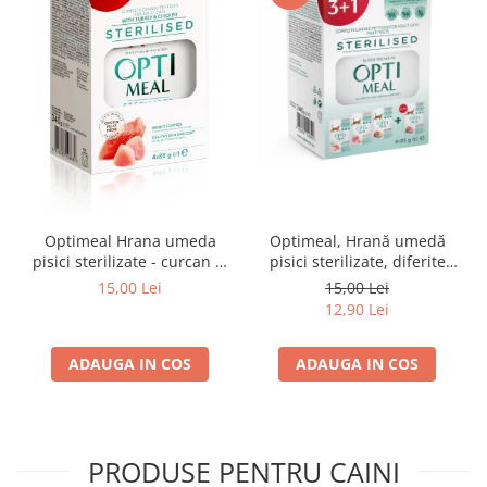
Optimeal Hrana umeda
Optimeal, Hrană umedă
pisici sterilizate - curcan si
pisici sterilizate, diferite
pui in sos, set 3+1,
arome, (3+1), 0.34kg
15,00 Lei
15,00 Lei
4*0,085kg
12,90 Lei
ADAUGA IN COS
ADAUGA IN COS
PRODUSE PENTRU CAINI