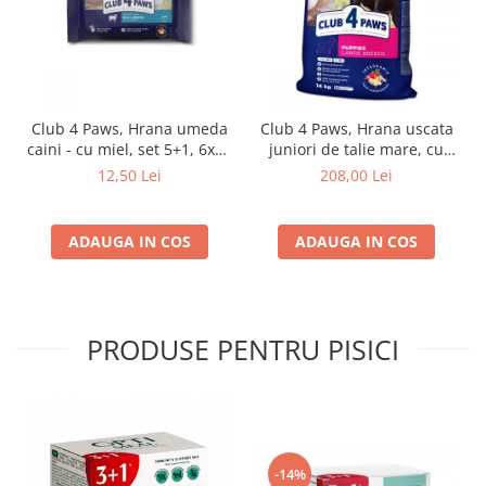
Club 4 Paws, Hrana umeda
Club 4 Paws, Hrana uscata
caini - cu miel, set 5+1, 6x80
juniori de talie mare, cu
g
pui, 14kg
12,50 Lei
208,00 Lei
ADAUGA IN COS
ADAUGA IN COS
PRODUSE PENTRU PISICI
-14%