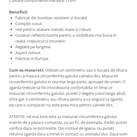
Culoare componente metalice: Crom
Beneficii:
Fabricat din bumbac rezistent si durabil
Complet cusut
Inel pentru atasare metalic mare si robust
Cusaturi reflectorizante pentru o vizibilitate mai buna in
ceata, crepuscul si intuneric
Reglabil pe lungime
Aspect robust
Fabricat in Europa
Cum sa masurati:
Utilizati un centimetru sau o bucata de sfoara
pentru a masura circumferinta gatului cainelui dvs. Masurati
circumferinta gatului in cea mai larga parte, aproape de umeri. O
zgarda trebuie sa fie intotdeauna confortabila. In timp ce
masurati circumferinta gatului, puneti 2 degete (unul langa altul)
intre gat si centimetru sau sfoara pentru a va asigura ca zgarda
pe care o cumparati nu este prea mica pentru cainele dvs.
ATENTIE: cel mai bine este sa masurati circumferinta gatului
inainte de a plasa o comanda, cu un fir, de exemplu. Astfel, puteti
verifica daca se potriveste. Din motive de igiena, nu puteti
returna zgarda daca a intrat in contact cu animalul dvs. Daca vom