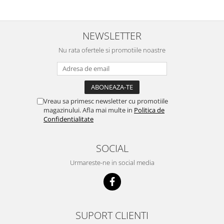
scumpuit am incercat 4 paw si
concept for Live pe care o evita,
nu o mananca cu placere. Eu
sunt multumit si voi continua cu
NEWSLETTER
acest brand...
Nu rata ofertele si promotiile noastre
Vreau sa primesc newsletter cu promotiile
magazinului. Afla mai multe in
Politica de
Confidentialitate
SOCIAL
Urmareste-ne in social media
SUPORT CLIENTI