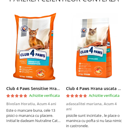
Club 4 Paws Sensitive Hrana uscata pisici adulte, 14kg
Club 4 Paws Hrana uscata pisici sterilizate, 2kg
Achizitie verificata
Achizitie verificata
Bivolan Horatiu,
Acum 4 ani
adascalitei mariana,
Acum 4
a
ani
a
Este o mancare buna, cele 13
pisici o mananca cu placere.
pisicile sunt incintate , le place o
p
Initial le dadeam Nutraline Cat
maninca cu pofta si nu lasa nimic
m
Indoor, dar de cand s-a
in castronele.
i