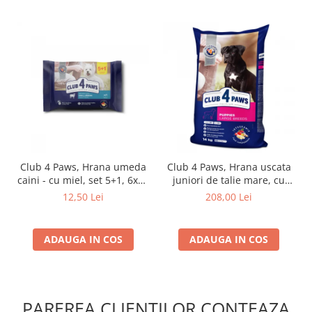
Club 4 Paws, Hrana umeda
Club 4 Paws, Hrana uscata
caini - cu miel, set 5+1, 6x80
juniori de talie mare, cu
g
pui, 14kg
12,50 Lei
208,00 Lei
ADAUGA IN COS
ADAUGA IN COS
PAREREA CLIENTILOR CONTEAZA