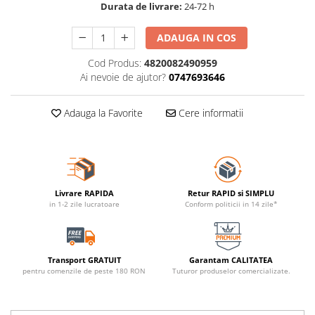
Durata de livrare:
24-72 h
ADAUGA IN COS
Cod Produs:
4820082490959
Ai nevoie de ajutor?
0747693646
Adauga la Favorite
Cere informatii
Livrare RAPIDA
Retur RAPID si SIMPLU
in 1-2 zile lucratoare
Conform politicii in 14 zile*
Transport GRATUIT
Garantam CALITATEA
pentru comenzile de peste 180 RON
Tuturor produselor comercializate.