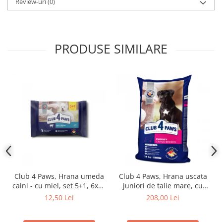
Review-uri
(0)
PRODUSE SIMILARE
Club 4 Paws, Hrana umeda
Club 4 Paws, Hrana uscata
caini - cu miel, set 5+1, 6x80
juniori de talie mare, cu
g
pui, 14kg
12,50 Lei
208,00 Lei