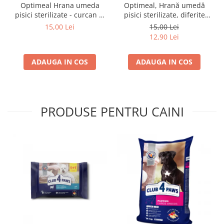
Optimeal Hrana umeda
Optimeal, Hrană umedă
pisici sterilizate - curcan si
pisici sterilizate, diferite
pui in sos, set 3+1,
arome, (3+1), 0.34kg
15,00 Lei
15,00 Lei
4*0,085kg
12,90 Lei
ADAUGA IN COS
ADAUGA IN COS
PRODUSE PENTRU CAINI