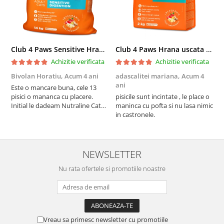
Club 4 Paws Sensitive Hrana uscata pisici adulte, 14kg
Club 4 Paws Hrana uscata pisici sterilizate, 2kg
Achizitie verificata
Achizitie verificata
Bivolan Horatiu,
Acum 4 ani
adascalitei mariana,
Acum 4
a
ani
a
Este o mancare buna, cele 13
pisici o mananca cu placere.
pisicile sunt incintate , le place o
p
Initial le dadeam Nutraline Cat
maninca cu pofta si nu lasa nimic
m
Indoor, dar de cand s-a
in castronele.
i
scumpuit am incercat 4 paw si
concept for Live pe care o evita,
nu o mananca cu placere. Eu
sunt multumit si voi continua cu
NEWSLETTER
acest brand...
Nu rata ofertele si promotiile noastre
Vreau sa primesc newsletter cu promotiile