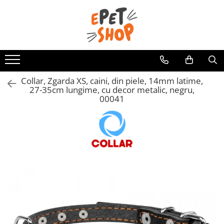
Caini
Pisici
Hrana uscata
Hrana uscata
Hrana umeda
Hrana umeda
Collar, Zgarda XS, caini, din piele, 14mm latime,
Recompense
Recompense
27-35cm lungime, cu decor metalic, negru,
00041
Accesorii caini
Asternut igienic
Lese si zgarzi
Accesorii pisici
Jucarii caini
Ansambluri de joaca, sisaluri
Castroane si boluri
Castroane si boluri
Lese, hamuri si zgarzi