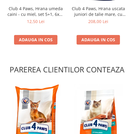
Club 4 Paws, Hrana umeda
Club 4 Paws, Hrana uscata
caini - cu miel, set 5+1, 6x80
juniori de talie mare, cu
g
pui, 14kg
12,50 Lei
208,00 Lei
ADAUGA IN COS
ADAUGA IN COS
PAREREA CLIENTILOR CONTEAZA