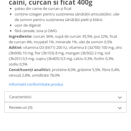
caini, curcan si ficat 400g
pateu din carne de curcan și ficat
conține colagen pentru susținerea sănătății articulațiilor, ulei
de somon pentru susținerea sănătății pielii și blănii
ușor de digerat
fără cereale, soia și OMG
Ingrediente:
curcan 36%, supă de curcan 35,5%, pui 22%, ficat
de curcan 4%, mușețel 1%, minerale 1%, ulei de somon 0,5%
Aditivi:
vitamina D3 (E671) 200 IU, vitamina E (3a700) 100 mg, zinc
(3b606) 10 mg, fier (3b103) 8 mg, mangan (3b502) 2 mg, iod
(3b201) 0,5 mg, cupru (3b405) 0,5 mg, calciu 0,3%, fosfor 0,3%,
sodiu 0,5%
Constituenți analitici:
proteine 8,0%, grăsime 5,5%, fibre 0,4%,
cenușă 2,8%, umiditate 78,0%
Informatii conformitate produs
Caracteristici
Review-uri
(0)