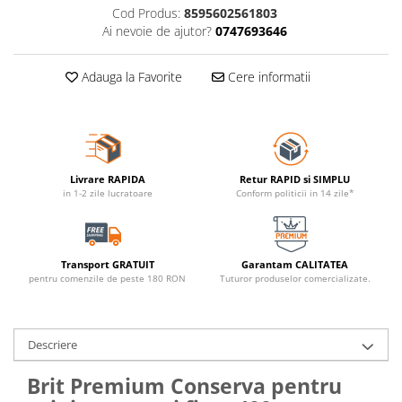
Cod Produs:
8595602561803
Ai nevoie de ajutor?
0747693646
Adauga la Favorite
Cere informatii
Livrare RAPIDA
Retur RAPID si SIMPLU
in 1-2 zile lucratoare
Conform politicii in 14 zile*
Transport GRATUIT
Garantam CALITATEA
pentru comenzile de peste 180 RON
Tuturor produselor comercializate.
Descriere
Brit Premium Conserva pentru