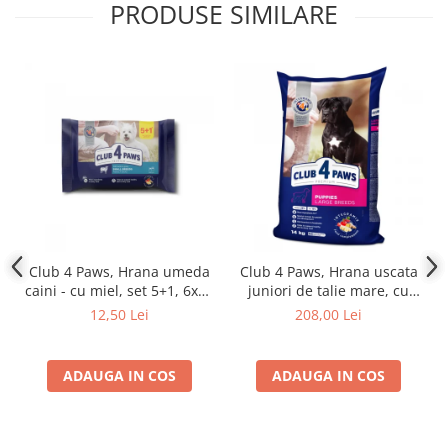
PRODUSE SIMILARE
Club 4 Paws, Hrana umeda
Club 4 Paws, Hrana uscata
caini - cu miel, set 5+1, 6x80
juniori de talie mare, cu
g
pui, 14kg
12,50 Lei
208,00 Lei
ADAUGA IN COS
ADAUGA IN COS