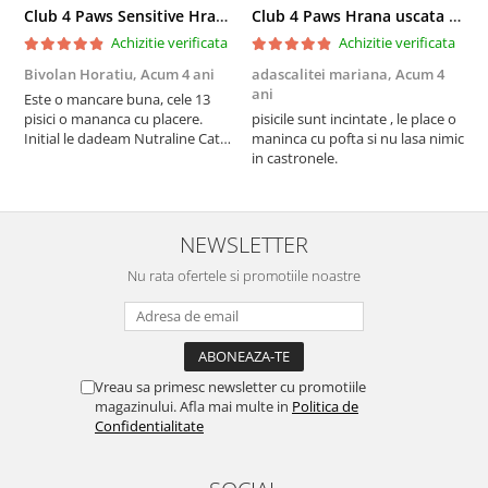
Club 4 Paws Sensitive Hrana uscata pisici adulte, 14kg
Club 4 Paws Hrana uscata pisici sterilizate, 2kg
Achizitie verificata
Achizitie verificata
Bivolan Horatiu,
Acum 4 ani
adascalitei mariana,
Acum 4
a
ani
a
Este o mancare buna, cele 13
pisici o mananca cu placere.
pisicile sunt incintate , le place o
p
Initial le dadeam Nutraline Cat
maninca cu pofta si nu lasa nimic
m
Indoor, dar de cand s-a
in castronele.
i
scumpuit am incercat 4 paw si
concept for Live pe care o evita,
nu o mananca cu placere. Eu
sunt multumit si voi continua cu
NEWSLETTER
acest brand...
Nu rata ofertele si promotiile noastre
Vreau sa primesc newsletter cu promotiile
magazinului. Afla mai multe in
Politica de
Confidentialitate