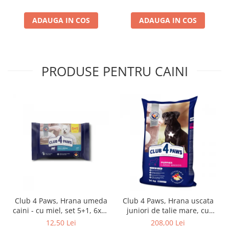
ADAUGA IN COS
ADAUGA IN COS
PRODUSE PENTRU CAINI
Club 4 Paws, Hrana umeda
Club 4 Paws, Hrana uscata
caini - cu miel, set 5+1, 6x80
juniori de talie mare, cu
g
pui, 14kg
12,50 Lei
208,00 Lei