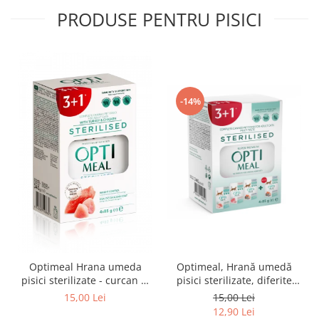
PRODUSE PENTRU PISICI
-14%
Optimeal Hrana umeda
Optimeal, Hrană umedă
pisici sterilizate - curcan si
pisici sterilizate, diferite
pui in sos, set 3+1,
arome, (3+1), 0.34kg
15,00 Lei
15,00 Lei
4*0,085kg
12,90 Lei