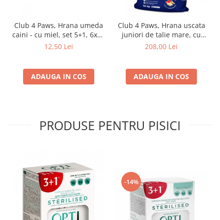
Club 4 Paws, Hrana umeda
Club 4 Paws, Hrana uscata
caini - cu miel, set 5+1, 6x80
juniori de talie mare, cu
g
pui, 14kg
12,50 Lei
208,00 Lei
ADAUGA IN COS
ADAUGA IN COS
PRODUSE PENTRU PISICI
-14%