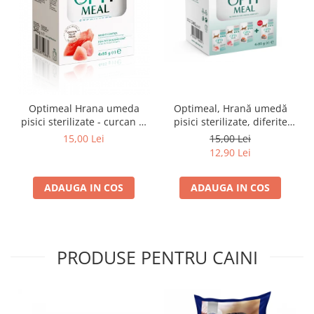
Optimeal Hrana umeda
Optimeal, Hrană umedă
pisici sterilizate - curcan si
pisici sterilizate, diferite
pui in sos, set 3+1,
arome, (3+1), 0.34kg
15,00 Lei
15,00 Lei
4*0,085kg
12,90 Lei
ADAUGA IN COS
ADAUGA IN COS
PRODUSE PENTRU CAINI