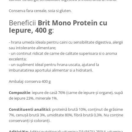
Conserva fara cereale, soia si gluten.
Beneficii
Brit Mono Protein cu
Iepure, 400 g
:
- hrana umeda ideala pentru caini cu sensibilitate digestiva, alergii
sau intolerante alimentare;
- un continut ridicat de carne de calitate superioara si o aroma
excelenta;
- un supliment ideal pentru hrana uscata, ajutand la
imbunatatirea aportului alimentar si a hidratarii.
Ambalaj: conserva 400 g
Compozitie
: iepure de casă 76% (carne de iepure şi organe), supă
de iepure 23%, minerale 1%.
Constituenti analitici:
proteină brută 10%, conţinut de grăsime
7%, cenuşă brută 3%, umiditate 80%, fibră brută 0,3%. Nu conţine
conservanţi şi coloranţi.
Aditivi/Kg:
Aditivi nutriţionali: vitamina D3 (E671) 250UI, vitamina