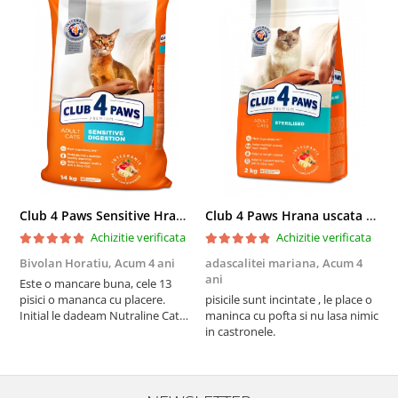
Club 4 Paws Sensitive Hrana uscata pisici adulte, 14kg
Club 4 Paws Hrana uscata pisici sterilizate, 2kg
Achizitie verificata
Achizitie verificata
Bivolan Horatiu,
Acum 4 ani
adascalitei mariana,
Acum 4
a
ani
a
Este o mancare buna, cele 13
pisici o mananca cu placere.
pisicile sunt incintate , le place o
p
Initial le dadeam Nutraline Cat
maninca cu pofta si nu lasa nimic
m
Indoor, dar de cand s-a
in castronele.
i
scumpuit am incercat 4 paw si
concept for Live pe care o evita,
nu o mananca cu placere. Eu
sunt multumit si voi continua cu