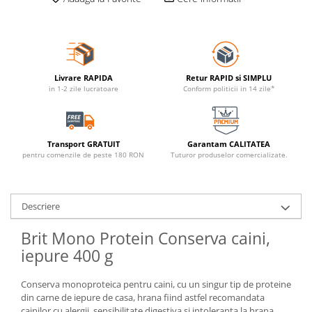
Livrare RAPIDA
Retur RAPID si SIMPLU
in 1-2 zile lucratoare
Conform politicii in 14 zile*
Transport GRATUIT
Garantam CALITATEA
pentru comenzile de peste 180 RON
Tuturor produselor comercializate.
Descriere
Brit Mono Protein Conserva caini,
iepure 400 g
Conserva monoproteica pentru caini, cu un singur tip de proteine
din carne de iepure de casa, hrana fiind astfel recomandata
cainilor cu alergii, sensibilitate digestiva si intoleranta la hrana.