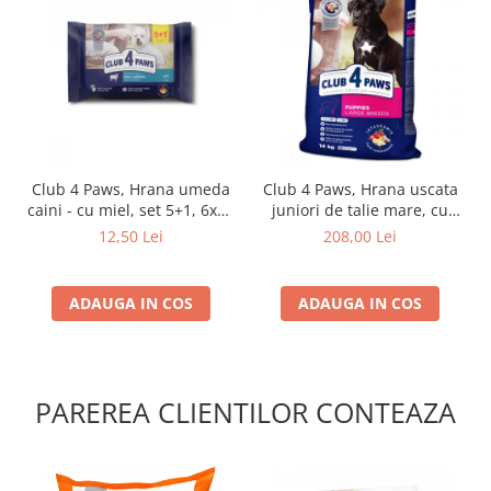
Club 4 Paws, Hrana umeda
Club 4 Paws, Hrana uscata
caini - cu miel, set 5+1, 6x80
juniori de talie mare, cu
g
pui, 14kg
12,50 Lei
208,00 Lei
ADAUGA IN COS
ADAUGA IN COS
PAREREA CLIENTILOR CONTEAZA