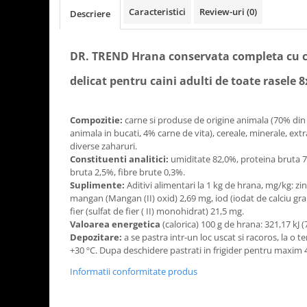
Caracteristici
Review-uri
(0)
Descriere
DR. TREND Hrana conservata completa cu ca
delicat pentru caini adulti de toate rasele 
Compozitie:
carne si produse de origine animala (70% din 
animala in bucati, 4% carne de vita), cereale, minerale, ext
diverse zaharuri.
Constituenti analitici:
umiditate 82,0%, proteina bruta 7
bruta 2,5%, fibre brute 0,3%.
Suplimente:
Aditivi alimentari la 1 kg de hrana, mg/kg: zin
mangan (Mangan (II) oxid) 2,69 mg, iod (iodat de calciu gra
fier (sulfat de fier ( II) monohidrat) 21,5 mg.
Valoarea energetica
(calorica) 100 g de hrana: 321,17 kJ (7
Depozitare:
a se pastra intr-un loc uscat si racoros, la o 
+30 ºС. Dupa deschidere pastrati in frigider pentru maxim 
Informatii conformitate produs