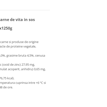
rne de vita in sos
8x1250g
carne si produse de origine
racte de proteine vegetale,
,0%, grasime bruta 4,5%, сenusa
c (oxid de zinc) 27,95 mg,
nulat acoperit, anhidru) 0,65 mg,
6,75 kcal).
temperatura cuprinsa intre +6 ºС si
48 de ore.