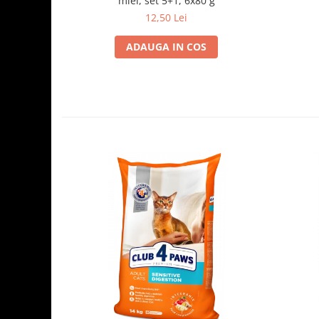
miel, set 5+1, 6x80 g
12,50 Lei
ADAUGA IN COS