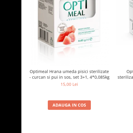
Optimeal Hrana umeda pisici sterilizate
Opt
- curcan si pui in sos, set 3+1, 4*0,085kg
steriliz
15,00 Lei
ADAUGA IN COS