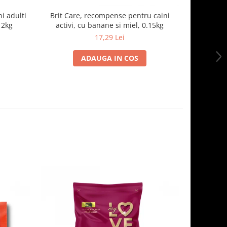
i adulti
Brit Care, recompense pentru caini
FIDOG H
 2kg
activi, cu banane si miel, 0.15kg
pe
17,29 Lei
1
ADAUGA IN COS