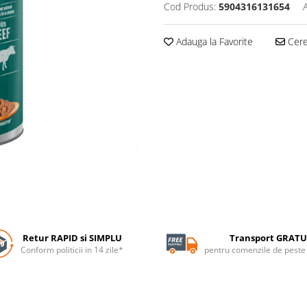
Cod Produs:
5904316131654
Adauga la Favorite
Cere 
Retur RAPID si SIMPLU
Transport GRATU
Conform politicii in 14 zile*
pentru comenzile de pest