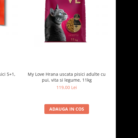
ici 5+1,
My Love Hrana uscata pisici adulte cu
Optimeal H
pui, vita si legume, 11kg
- curcan
119,00 Lei
ADAUGA IN COS