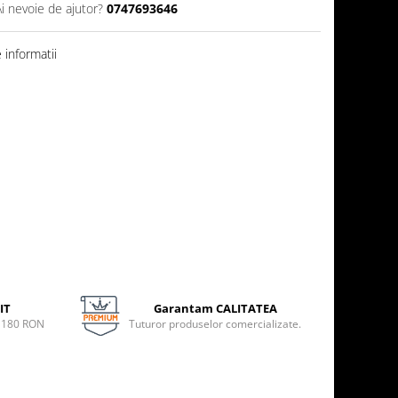
Ai nevoie de ajutor?
0747693646
informatii
IT
Garantam CALITATEA
e 180 RON
Tuturor produselor comercializate.