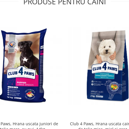
PRODUSE PENTRU CAINI
 Paws, Hrana uscata juniori de
Club 4 Paws, Hrana uscata cain