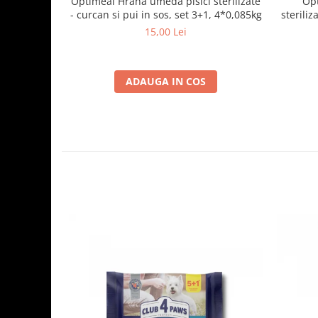
Optimeal Hrana umeda pisici sterilizate
Opt
- curcan si pui in sos, set 3+1, 4*0,085kg
steriliz
15,00 Lei
ADAUGA IN COS