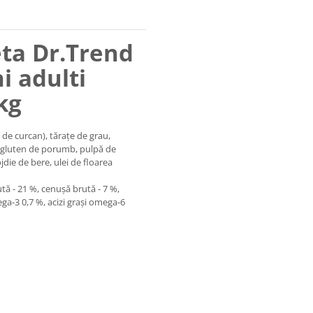
ta Dr.Trend
i adulti
kg
 de curcan), tărațe de grau,
, gluten de porumb, pulpă de
jdie de bere, ulei de floarea
tă - 21 %, cenușă brută - 7 %,
omega-3 0,7 %, acizi grași omega-6