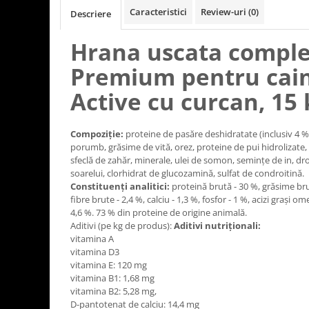
Caracteristici
Review-uri
(0)
Descriere
Hrana uscata comple
Premium pentru cain
Active cu curcan, 15 
Compoziție:
proteine de pasăre deshidratate (inclusiv 4 %
porumb, grăsime de vită, orez, proteine de pui hidrolizate
sfeclă de zahăr, minerale, ulei de somon, semințe de in, dro
soarelui, clorhidrat de glucozamină, sulfat de condroitină.
Constituenți analitici:
proteină brută - 30 %, grăsime bru
fibre brute - 2,4 %, calciu - 1,3 %, fosfor - 1 %, acizi grași 
4,6 %. 73 % din proteine de origine animală.
Aditivi (pe kg de produs):
Aditivi nutriționali:
vitamina A
vitamina D3
vitamina E: 120 mg
vitamina B1: 1,68 mg
vitamina B2: 5,28 mg,
D-pantotenat de calciu: 14,4 mg