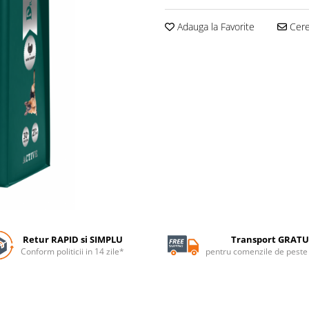
Adauga la Favorite
Cere 
Retur RAPID si SIMPLU
Transport GRATU
Conform politicii in 14 zile*
pentru comenzile de pest