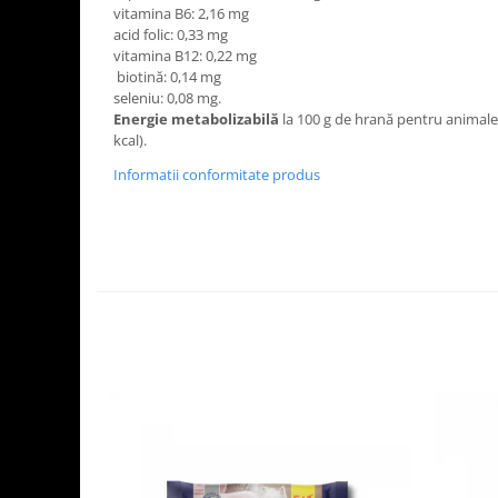
vitamina B6: 2,16 mg
acid folic: 0,33 mg
vitamina B12: 0,22 mg
biotină: 0,14 mg
seleniu: 0,08 mg.
Energie metabolizabilă
la 100 g de hrană pentru animale 
kcal).
Informatii conformitate produs