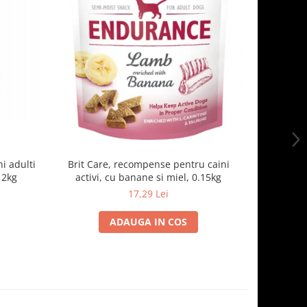
i adulti
Brit Care, recompense pentru caini
FIDOG H
 2kg
activi, cu banane si miel, 0.15kg
pe
17,29 Lei
1
ADAUGA IN COS