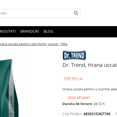
NOUTATI
BRANDURI
BLOG
rana uscata pentru caini Activi, curcan, 15kg
Dr. Trend, Hrana uscata
299,99 Lei
Hrana uscata pentru o nutritie adec
STOC EPUIZAT
Durata de livrare:
24-72 h
Cod Produs:
4820215367745