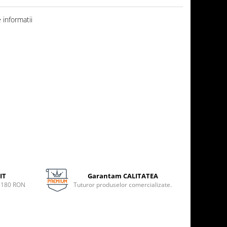
informatii
IT
Garantam CALITATEA
e 180 RON
Tuturor produselor comercializate.