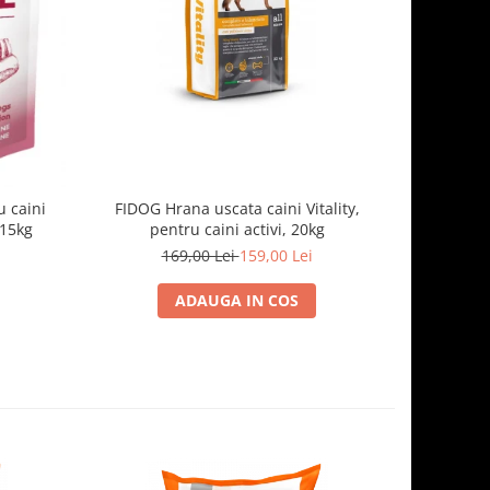
-7%
 caini
FIDOG Hrana uscata caini Vitality,
FIDOG, 
.15kg
pentru caini activi, 20kg
169,00 Lei
159,00 Lei
1
ADAUGA IN COS