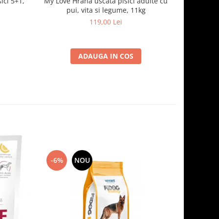
ici 5+1,
My Love Hrana uscata pisici adulte cu
Optimeal H
pui, vita si legume, 11kg
- curcan
119,00 Lei
ADAUGA IN COS
-6%
NOU