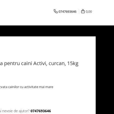
0747693646
0,00
 pentru caini Activi, curcan, 15kg
vata cainilor cu activitate mai mare
Ai nevoie de ajutor?
0747693646