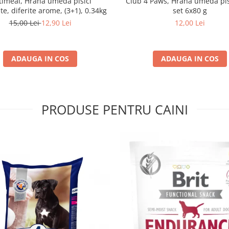
imeal, Hrană umedă pisici
Club 4 Paws, Hrana umeda pis
ate, diferite arome, (3+1), 0.34kg
set 6x80 g
15,00 Lei
12,90 Lei
12,00 Lei
ADAUGA IN COS
ADAUGA IN COS
PRODUSE PENTRU CAINI