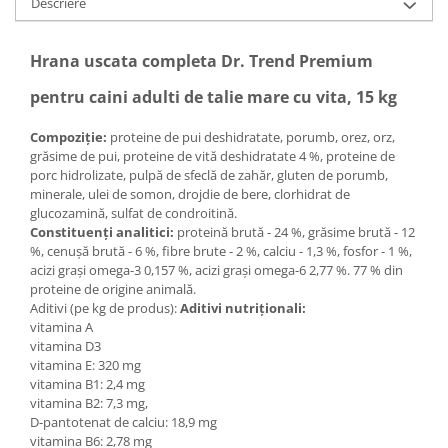
Descriere
Hrana uscata completa Dr. Trend Premium
pentru caini adulti de talie mare cu vita, 15 kg
Compoziție:
proteine de pui deshidratate, porumb, orez, orz,
grăsime de pui, proteine de vită deshidratate 4 %, proteine de
porc hidrolizate, pulpă de sfeclă de zahăr, gluten de porumb,
minerale, ulei de somon, drojdie de bere, clorhidrat de
glucozamină, sulfat de condroitină.
Constituenți analitici:
proteină brută - 24 %, grăsime brută - 12
%, cenușă brută - 6 %, fibre brute - 2 %, calciu - 1,3 %, fosfor - 1 %,
acizi grași omega-3 0,157 %, acizi grași omega-6 2,77 %. 77 % din
proteine de origine animală.
Aditivi (pe kg de produs):
Aditivi nutriționali:
vitamina A
vitamina D3
vitamina E: 320 mg
vitamina B1: 2,4 mg
vitamina B2: 7,3 mg,
D-pantotenat de calciu: 18,9 mg
vitamina B6: 2,78 mg