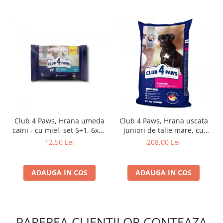
Club 4 Paws, Hrana umeda
Club 4 Paws, Hrana uscata
caini - cu miel, set 5+1, 6x80
juniori de talie mare, cu
g
pui, 14kg
12,50 Lei
208,00 Lei
ADAUGA IN COS
ADAUGA IN COS
PAREREA CLIENTILOR CONTEAZA