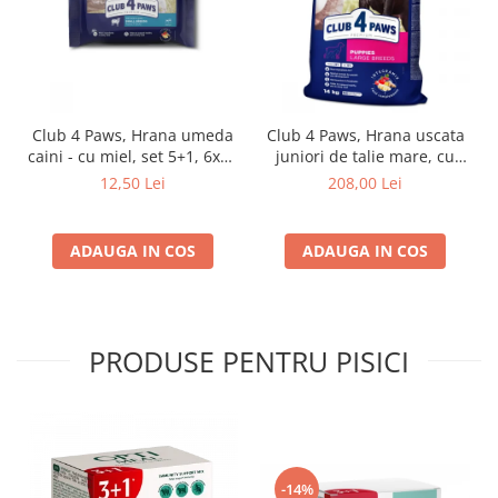
Club 4 Paws, Hrana umeda
Club 4 Paws, Hrana uscata
caini - cu miel, set 5+1, 6x80
juniori de talie mare, cu
g
pui, 14kg
12,50 Lei
208,00 Lei
ADAUGA IN COS
ADAUGA IN COS
PRODUSE PENTRU PISICI
-14%