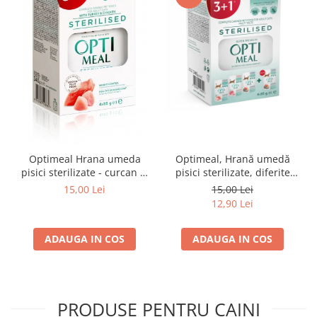
Optimeal Hrana umeda
Optimeal, Hrană umedă
pisici sterilizate - curcan si
pisici sterilizate, diferite
pui in sos, set 3+1,
arome, (3+1), 0.34kg
15,00 Lei
15,00 Lei
4*0,085kg
12,90 Lei
ADAUGA IN COS
ADAUGA IN COS
PRODUSE PENTRU CAINI