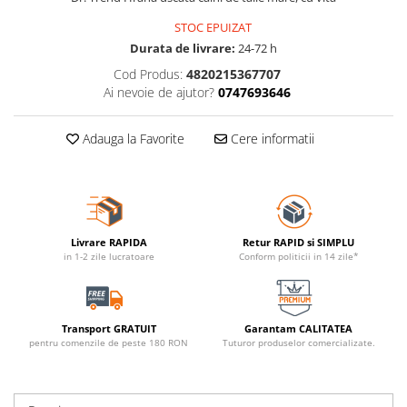
STOC EPUIZAT
Durata de livrare:
24-72 h
Cod Produs:
4820215367707
Ai nevoie de ajutor?
0747693646
Adauga la Favorite
Cere informatii
Livrare RAPIDA
Retur RAPID si SIMPLU
in 1-2 zile lucratoare
Conform politicii in 14 zile*
Transport GRATUIT
Garantam CALITATEA
pentru comenzile de peste 180 RON
Tuturor produselor comercializate.