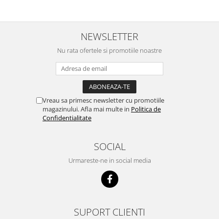
scumpuit am incercat 4 paw si
concept for Live pe care o evita,
nu o mananca cu placere. Eu
sunt multumit si voi continua cu
NEWSLETTER
acest brand...
Nu rata ofertele si promotiile noastre
Vreau sa primesc newsletter cu promotiile
magazinului. Afla mai multe in
Politica de
Confidentialitate
SOCIAL
Urmareste-ne in social media
SUPORT CLIENTI