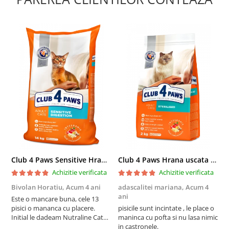
Club 4 Paws Sensitive Hrana uscata pisici adulte, 14kg
Club 4 Paws Hrana uscata pisici sterilizate, 2kg
Achizitie verificata
Achizitie verificata
Bivolan Horatiu,
Acum 4 ani
adascalitei mariana,
Acum 4
a
ani
a
Este o mancare buna, cele 13
pisici o mananca cu placere.
pisicile sunt incintate , le place o
p
Initial le dadeam Nutraline Cat
maninca cu pofta si nu lasa nimic
m
Indoor, dar de cand s-a
in castronele.
i