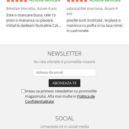
Achizitie verificata
Achizitie verificata
Bivolan Horatiu,
Acum 4 ani
adascalitei mariana,
Acum 4
a
ani
a
Este o mancare buna, cele 13
pisici o mananca cu placere.
pisicile sunt incintate , le place o
p
Initial le dadeam Nutraline Cat
maninca cu pofta si nu lasa nimic
m
Indoor, dar de cand s-a
in castronele.
i
scumpuit am incercat 4 paw si
concept for Live pe care o evita,
nu o mananca cu placere. Eu
sunt multumit si voi continua cu
NEWSLETTER
acest brand...
Nu rata ofertele si promotiile noastre
Vreau sa primesc newsletter cu promotiile
magazinului. Afla mai multe in
Politica de
Confidentialitate
SOCIAL
Urmareste-ne in social media