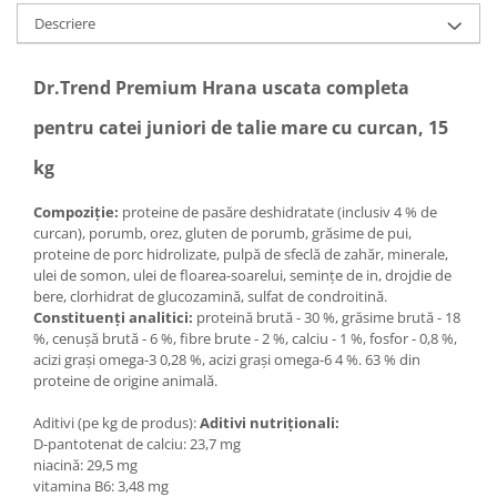
Descriere
Dr.Trend Premium Hrana uscata completa
pentru catei juniori de talie mare cu curcan, 15
kg
Compoziție:
proteine de pasăre deshidratate (inclusiv 4 % de
curcan), porumb, orez, gluten de porumb, grăsime de pui,
proteine de porc hidrolizate, pulpă de sfeclă de zahăr, minerale,
ulei de somon, ulei de floarea-soarelui, semințe de in, drojdie de
bere, clorhidrat de glucozamină, sulfat de condroitină.
Constituenți analitici:
proteină brută - 30 %, grăsime brută - 18
%, cenușă brută - 6 %, fibre brute - 2 %, calciu - 1 %, fosfor - 0,8 %,
acizi grași omega-3 0,28 %, acizi grași omega-6 4 %. 63 % din
proteine de origine animală.
Aditivi (pe kg de produs):
Aditivi nutriționali:
D-pantotenat de calciu: 23,7 mg
niacină: 29,5 mg
vitamina B6: 3,48 mg