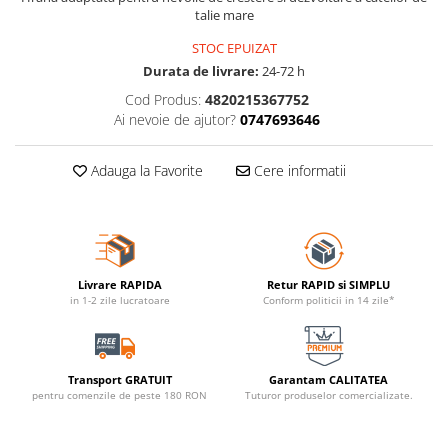
talie mare
STOC EPUIZAT
Durata de livrare:
24-72 h
Cod Produs:
4820215367752
Ai nevoie de ajutor?
0747693646
Adauga la Favorite
Cere informatii
Livrare RAPIDA
Retur RAPID si SIMPLU
in 1-2 zile lucratoare
Conform politicii in 14 zile*
Transport GRATUIT
Garantam CALITATEA
pentru comenzile de peste 180 RON
Tuturor produselor comercializate.