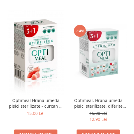
-14%
Optimeal Hrana umeda
Optimeal, Hrană umedă
pisici sterilizate - curcan si
pisici sterilizate, diferite
pui in sos, set 3+1,
arome, (3+1), 0.34kg
15,00 Lei
15,00 Lei
4*0,085kg
12,90 Lei