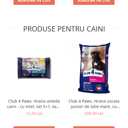
ADAUGA IN COS
ADAUGA IN COS
PRODUSE PENTRU CAINI
Club 4 Paws, Hrana umeda
Club 4 Paws, Hrana uscata
caini - cu miel, set 5+1, 6x80
juniori de talie mare, cu
g
pui, 14kg
12,50 Lei
208,00 Lei