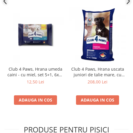
Club 4 Paws, Hrana umeda
Club 4 Paws, Hrana uscata
caini - cu miel, set 5+1, 6x80
juniori de talie mare, cu
g
pui, 14kg
12,50 Lei
208,00 Lei
ADAUGA IN COS
ADAUGA IN COS
PRODUSE PENTRU PISICI