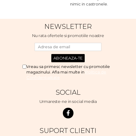
Indoor, dar de cand s-a
nimic in castronele.
n
scumpuit am incercat 4 paw si
concept for Live pe care o
evita, nu o mananca cu
NEWSLETTER
placere. Eu sunt multumit si
voi continua cu acest brand...
Nu rata ofertele si promotiile noastre
Vreau sa primesc newsletter cu promotiile
magazinului. Afla mai multe in
Politica de
Confidentialitate
SOCIAL
Urmareste-ne in social media
SUPORT CLIENTI