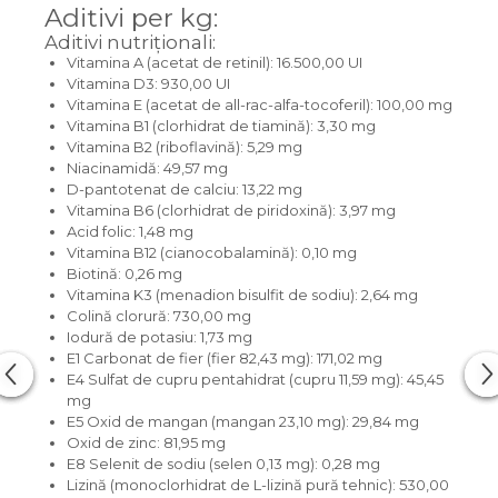
Aditivi per kg:
Aditivi nutriționali:
Vitamina A (acetat de retinil): 16.500,00 UI
Vitamina D3: 930,00 UI
Vitamina E (acetat de all-rac-alfa-tocoferil): 100,00 mg
Vitamina B1 (clorhidrat de tiamină): 3,30 mg
Vitamina B2 (riboflavină): 5,29 mg
Niacinamidă: 49,57 mg
D-pantotenat de calciu: 13,22 mg
Vitamina B6 (clorhidrat de piridoxină): 3,97 mg
Acid folic: 1,48 mg
Vitamina B12 (cianocobalamină): 0,10 mg
Biotină: 0,26 mg
Vitamina K3 (menadion bisulfit de sodiu): 2,64 mg
Colină clorură: 730,00 mg
Iodură de potasiu: 1,73 mg
E1 Carbonat de fier (fier 82,43 mg): 171,02 mg
E4 Sulfat de cupru pentahidrat (cupru 11,59 mg): 45,45
mg
E5 Oxid de mangan (mangan 23,10 mg): 29,84 mg
Oxid de zinc: 81,95 mg
E8 Selenit de sodiu (selen 0,13 mg): 0,28 mg
Lizină (monoclorhidrat de L-lizină pură tehnic): 530,00