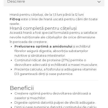
Descriere
Hrană pentru cățeluși, de la 1,5 luni până la 12 luni
FiDog
este o linie de hrană uscată pentru câini din toate
rasele.
Hrană completă pentru cățeluși:
Această hrană a fost special formulată pentru a satisface
nevoile nutriționale ale cățelușilor de orice dimensiune
în perioada de creștere.
Prelucrarea optimă a amidonului
și echilibrul
fibrelor asigură digestia, absorbția substanțelor
nutritive și sănătatea intestinelor.
Conținutul ridicat de proteine (27%) permite o
dezvoltare adecvată și echilibrată a masei musculare.
Prezența calciului, a fosforului și adăugarea vitaminei
D3 garantează dinți și oase puternice.
Beneficii
Creștere optimă pentru dezvoltarea sănătoasă a
oaselor și mușchilor.
Digestie optimă datorită pulpei de sfeclă adăugate.
Dinți și oase puternice datorită conținutului de calciu,