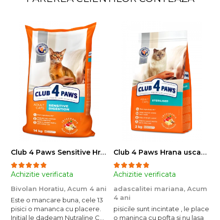
Club 4 Paws Sensitive Hrana uscata pisici adulte, 14kg
Club 4 Paws Hrana uscata pisici sterilizate, 2kg
Achizitie verificata
Achizitie verificata
A
Bivolan Horatiu,
Acum 4 ani
adascalitei mariana,
Acum
a
4 ani
4
Este o mancare buna, cele 13
pisici o mananca cu placere.
pisicile sunt incintate , le place
p
Initial le dadeam Nutraline Cat
o maninca cu pofta si nu lasa
o