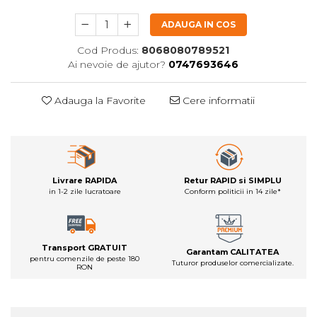
ADAUGA IN COS
Cod Produs:
8068080789521
Ai nevoie de ajutor?
0747693646
Adauga la Favorite
Cere informatii
Livrare RAPIDA
Retur RAPID si SIMPLU
in 1-2 zile lucratoare
Conform politicii in 14 zile*
Transport GRATUIT
Garantam CALITATEA
pentru comenzile de peste 180
Tuturor produselor comercializate.
RON