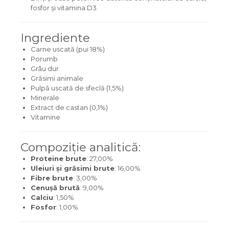
fosfor și vitamina D3.
Ingrediente
Carne uscată (pui 18%)
Porumb
Grâu dur
Grăsimi animale
Pulpă uscată de sfeclă (1,5%)
Minerale
Extract de castan (0,1%)
Vitamine
Compoziție analitică:
Proteine brute
: 27,00%
Uleiuri și grăsimi brute
: 16,00%
Fibre brute
: 3,00%
Cenușă brută
: 9,00%
Calciu
: 1,50%
Fosfor
: 1,00%