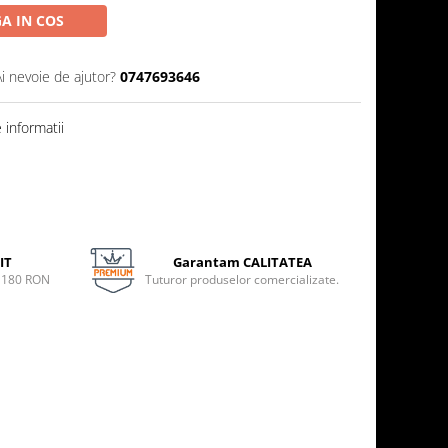
A IN COS
Ai nevoie de ajutor?
0747693646
informatii
IT
Garantam CALITATEA
e 180 RON
Tuturor produselor comercializate.