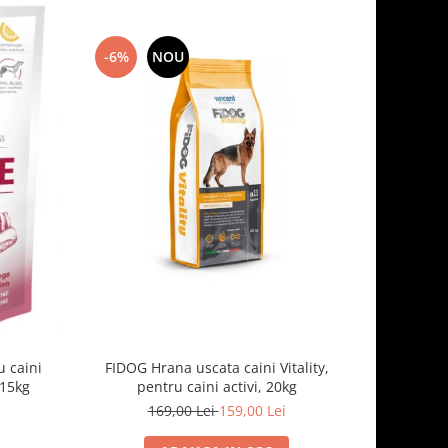
-6%
NOU
-7%
 caini
FIDOG Hrana uscata caini Vitality,
FIDOG, 
.15kg
pentru caini activi, 20kg
169,00 Lei
159,00 Lei
1