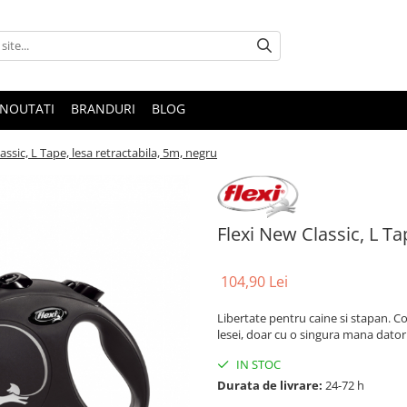
NOUTATI
BRANDURI
BLOG
assic, L Tape, lesa retractabila, 5m, negru
Flexi New Classic, L Ta
104,90 Lei
Libertate pentru caine si stapan. C
lesei, doar cu o singura mana datori
IN STOC
Durata de livrare:
24-72 h