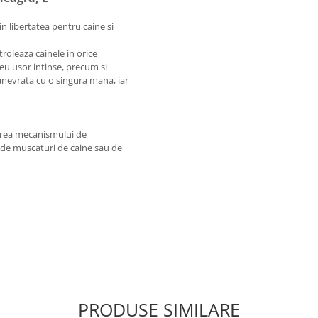
in libertatea pentru caine si
troleaza cainele in orice
eu usor intinse, precum si
manevrata cu o singura mana, iar
narea mecanismului de
e de muscaturi de caine sau de
PRODUSE SIMILARE