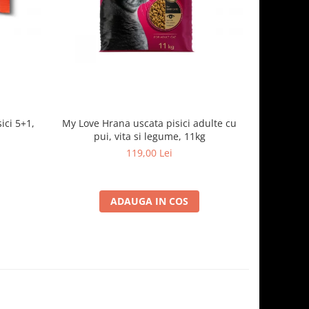
ici 5+1,
My Love Hrana uscata pisici adulte cu
Optimeal H
pui, vita si legume, 11kg
- curcan
119,00 Lei
ADAUGA IN COS