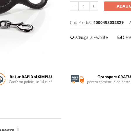
ADAUG
Cod Produs:
4000498032329
Adauga la Favorite
Cere 
Retur RAPID si SIMPLU
Transport GRATU
Conform politicii in 14 zile*
pentru comenzile de pest
neagra, L