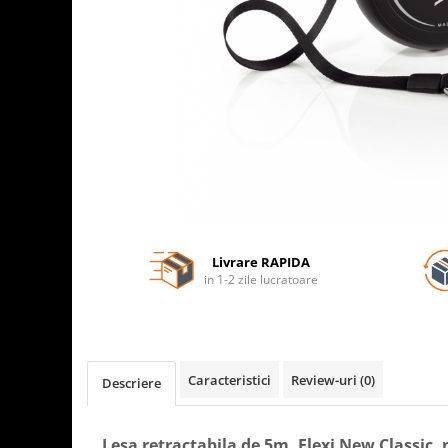
Livrare RAPIDA
in 1-2 zile lucratoare
Caracteristici
Review-uri
(0)
Descriere
Lesa retractabila de 5m, Flexi New Classic, 