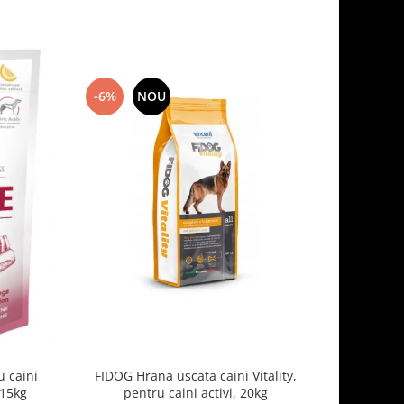
-6%
NOU
-7%
 caini
FIDOG Hrana uscata caini Vitality,
FIDOG, 
.15kg
pentru caini activi, 20kg