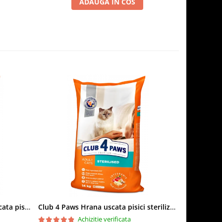
ADAUGA IN COS
Club 4 Paws Sensitive Hrana uscata pisici adulte, 14kg
Club 4 Paws Hrana uscata pisici sterilizate, 14kg
Achizitie verificata