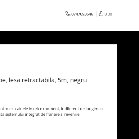
0747693646
0,00
pe, lesa retractabila, 5m, negru
ontrolezi cainele in orice moment, indiferent de lungimea
ta sistemului integrat de franare si revenire.