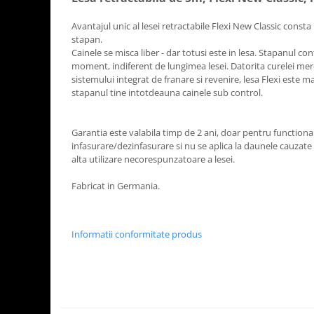
Avantajul unic al lesei retractabile Flexi New Classic consta 
stapan.
Cainele se misca liber - dar totusi este in lesa. Stapanul con
moment, indiferent de lungimea lesei. Datorita curelei mer
sistemului integrat de franare si revenire, lesa Flexi este 
stapanul tine intotdeauna cainele sub control.
Garantia este valabila timp de 2 ani, doar pentru functio
infasurare/dezinfasurare si nu se aplica la daunele cauzat
alta utilizare necorespunzatoare a lesei.
Fabricat in Germania.
Informatii conformitate produs