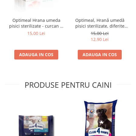
Optimeal Hrana umeda
Optimeal, Hrană umedă
pisici sterilizate - curcan si
pisici sterilizate, diferite
pui in sos, set 3+1,
arome, (3+1), 0.34kg
15,00 Lei
15,00 Lei
4*0,085kg
12,90 Lei
ADAUGA IN COS
ADAUGA IN COS
PRODUSE PENTRU CAINI