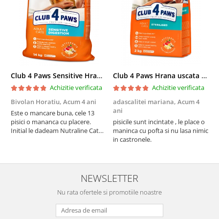
Club 4 Paws Sensitive Hrana uscata pisici adulte, 14kg
Club 4 Paws Hrana uscata pisici sterilizate, 2kg
Achizitie verificata
Achizitie verificata
Bivolan Horatiu,
Acum 4 ani
adascalitei mariana,
Acum 4
a
ani
a
Este o mancare buna, cele 13
pisici o mananca cu placere.
pisicile sunt incintate , le place o
p
Initial le dadeam Nutraline Cat
maninca cu pofta si nu lasa nimic
m
Indoor, dar de cand s-a
in castronele.
i
scumpuit am incercat 4 paw si
concept for Live pe care o evita,
nu o mananca cu placere. Eu
sunt multumit si voi continua cu
NEWSLETTER
acest brand...
Nu rata ofertele si promotiile noastre