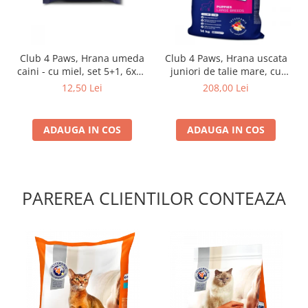
Club 4 Paws, Hrana umeda
Club 4 Paws, Hrana uscata
caini - cu miel, set 5+1, 6x80
juniori de talie mare, cu
g
pui, 14kg
12,50 Lei
208,00 Lei
ADAUGA IN COS
ADAUGA IN COS
PAREREA CLIENTILOR CONTEAZA