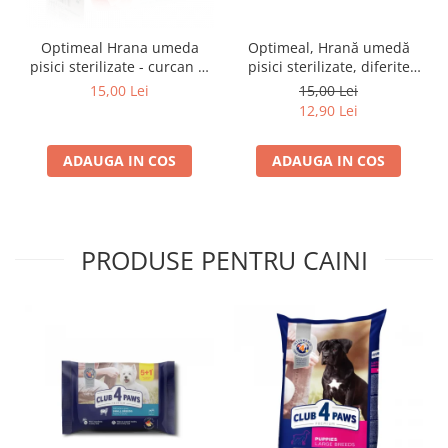
Optimeal Hrana umeda
Optimeal, Hrană umedă
pisici sterilizate - curcan si
pisici sterilizate, diferite
pui in sos, set 3+1,
arome, (3+1), 0.34kg
15,00 Lei
15,00 Lei
4*0,085kg
12,90 Lei
ADAUGA IN COS
ADAUGA IN COS
PRODUSE PENTRU CAINI