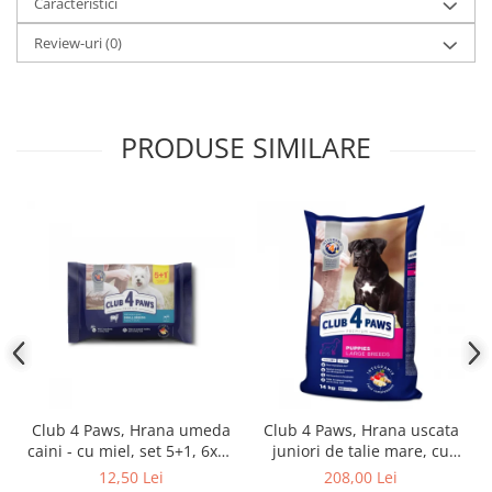
Caracteristici
Review-uri
(0)
PRODUSE SIMILARE
Club 4 Paws, Hrana umeda
Club 4 Paws, Hrana uscata
caini - cu miel, set 5+1, 6x80
juniori de talie mare, cu
g
pui, 14kg
12,50 Lei
208,00 Lei