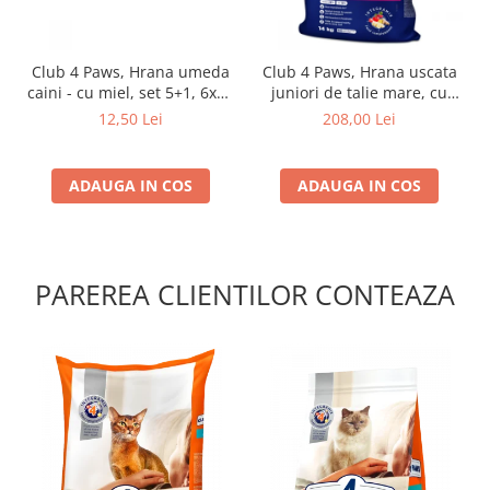
Club 4 Paws, Hrana umeda
Club 4 Paws, Hrana uscata
caini - cu miel, set 5+1, 6x80
juniori de talie mare, cu
g
pui, 14kg
12,50 Lei
208,00 Lei
ADAUGA IN COS
ADAUGA IN COS
PAREREA CLIENTILOR CONTEAZA