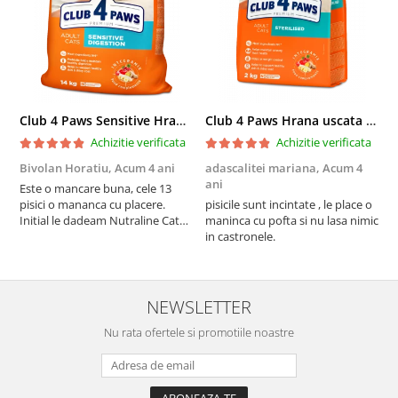
Club 4 Paws Sensitive Hrana uscata pisici adulte, 14kg
Club 4 Paws Hrana uscata pisici sterilizate, 2kg
Achizitie verificata
Achizitie verificata
Bivolan Horatiu,
Acum 4 ani
adascalitei mariana,
Acum 4
a
ani
a
Este o mancare buna, cele 13
pisici o mananca cu placere.
pisicile sunt incintate , le place o
p
Initial le dadeam Nutraline Cat
maninca cu pofta si nu lasa nimic
m
Indoor, dar de cand s-a
in castronele.
i
scumpuit am incercat 4 paw si
concept for Live pe care o evita,
nu o mananca cu placere. Eu
sunt multumit si voi continua cu
NEWSLETTER
acest brand...
Nu rata ofertele si promotiile noastre