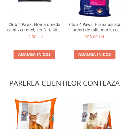
Club 4 Paws, Hrana umeda
Club 4 Paws, Hrana uscata
caini - cu miel, set 5+1, 6x80
juniori de talie mare, cu
g
pui, 14kg
12,50 Lei
208,00 Lei
ADAUGA IN COS
ADAUGA IN COS
PAREREA CLIENTILOR CONTEAZA