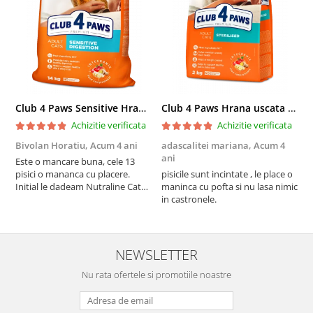
Club 4 Paws Sensitive Hrana uscata pisici adulte, 14kg
Club 4 Paws Hrana uscata pisici sterilizate, 2kg
Achizitie verificata
Achizitie verificata
Bivolan Horatiu,
Acum 4 ani
adascalitei mariana,
Acum 4
a
ani
a
Este o mancare buna, cele 13
pisici o mananca cu placere.
pisicile sunt incintate , le place o
p
Initial le dadeam Nutraline Cat
maninca cu pofta si nu lasa nimic
m
Indoor, dar de cand s-a
in castronele.
i
scumpuit am incercat 4 paw si
concept for Live pe care o evita,
nu o mananca cu placere. Eu
sunt multumit si voi continua cu
NEWSLETTER
acest brand...
Nu rata ofertele si promotiile noastre