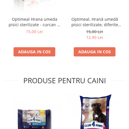
Optimeal Hrana umeda
Optimeal, Hrană umedă
pisici sterilizate - curcan si
pisici sterilizate, diferite
pui in sos, set 3+1,
arome, (3+1), 0.34kg
15,00 Lei
15,00 Lei
4*0,085kg
12,90 Lei
ADAUGA IN COS
ADAUGA IN COS
PRODUSE PENTRU CAINI