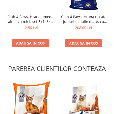
Club 4 Paws, Hrana umeda
Club 4 Paws, Hrana uscata
caini - cu miel, set 5+1, 6x80
juniori de talie mare, cu
g
pui, 14kg
12,50 Lei
208,00 Lei
ADAUGA IN COS
ADAUGA IN COS
PAREREA CLIENTILOR CONTEAZA