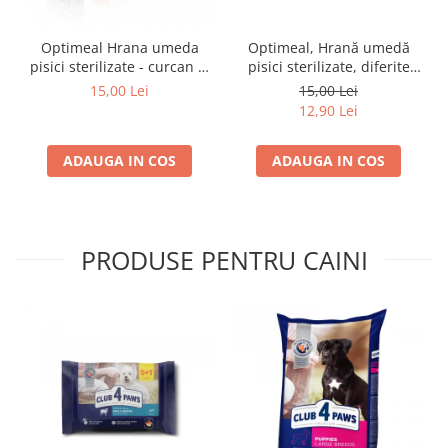
Optimeal Hrana umeda
Optimeal, Hrană umedă
pisici sterilizate - curcan si
pisici sterilizate, diferite
pui in sos, set 3+1,
arome, (3+1), 0.34kg
15,00 Lei
15,00 Lei
4*0,085kg
12,90 Lei
ADAUGA IN COS
ADAUGA IN COS
PRODUSE PENTRU CAINI