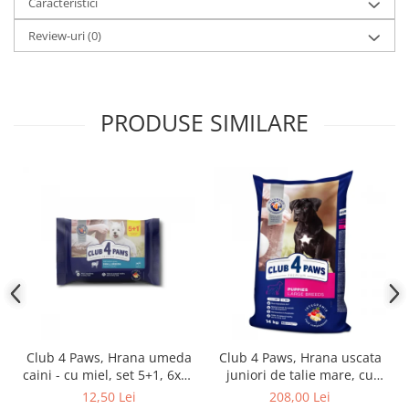
Caracteristici
Review-uri
(0)
PRODUSE SIMILARE
Club 4 Paws, Hrana umeda
Club 4 Paws, Hrana uscata
caini - cu miel, set 5+1, 6x80
juniori de talie mare, cu
g
pui, 14kg
12,50 Lei
208,00 Lei