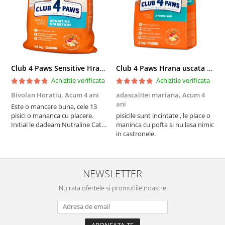
Club 4 Paws Sensitive Hrana uscata pisici adulte, 14kg
Club 4 Paws Hrana uscata pisici sterilizate, 2kg
Achizitie verificata
Achizitie verificata
Bivolan Horatiu,
Acum 4 ani
adascalitei mariana,
Acum 4
a
ani
a
Este o mancare buna, cele 13
pisici o mananca cu placere.
pisicile sunt incintate , le place o
p
Initial le dadeam Nutraline Cat
maninca cu pofta si nu lasa nimic
m
Indoor, dar de cand s-a
in castronele.
i
scumpuit am incercat 4 paw si
concept for Live pe care o evita,
nu o mananca cu placere. Eu
sunt multumit si voi continua cu
NEWSLETTER
acest brand...
Nu rata ofertele si promotiile noastre