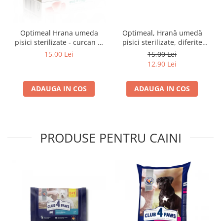
Optimeal Hrana umeda
Optimeal, Hrană umedă
pisici sterilizate - curcan si
pisici sterilizate, diferite
pui in sos, set 3+1,
arome, (3+1), 0.34kg
15,00 Lei
15,00 Lei
4*0,085kg
12,90 Lei
ADAUGA IN COS
ADAUGA IN COS
PRODUSE PENTRU CAINI