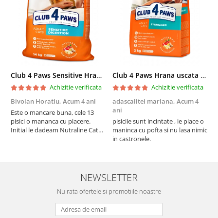
Club 4 Paws Sensitive Hrana uscata pisici adulte, 14kg
Club 4 Paws Hrana uscata pisici sterilizate, 2kg
Achizitie verificata
Achizitie verificata
Bivolan Horatiu,
Acum 4 ani
adascalitei mariana,
Acum 4
a
ani
a
Este o mancare buna, cele 13
pisici o mananca cu placere.
pisicile sunt incintate , le place o
p
Initial le dadeam Nutraline Cat
maninca cu pofta si nu lasa nimic
m
Indoor, dar de cand s-a
in castronele.
i
scumpuit am incercat 4 paw si
concept for Live pe care o evita,
nu o mananca cu placere. Eu
sunt multumit si voi continua cu
NEWSLETTER
acest brand...
Nu rata ofertele si promotiile noastre