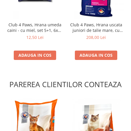
Club 4 Paws, Hrana umeda
Club 4 Paws, Hrana uscata
caini - cu miel, set 5+1, 6x80
juniori de talie mare, cu
g
pui, 14kg
12,50 Lei
208,00 Lei
ADAUGA IN COS
ADAUGA IN COS
PAREREA CLIENTILOR CONTEAZA