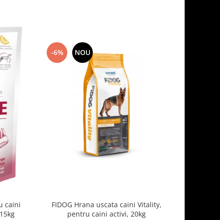
-6%
NOU
-7%
 caini
FIDOG Hrana uscata caini Vitality,
FIDOG, 
.15kg
pentru caini activi, 20kg