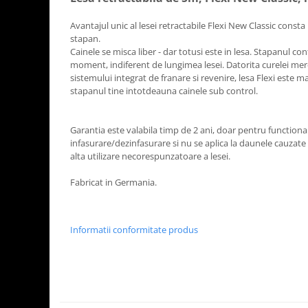
Avantajul unic al lesei retractabile Flexi New Classic consta 
stapan.
Cainele se misca liber - dar totusi este in lesa. Stapanul con
moment, indiferent de lungimea lesei. Datorita curelei mer
sistemului integrat de franare si revenire, lesa Flexi este 
stapanul tine intotdeauna cainele sub control.
Garantia este valabila timp de 2 ani, doar pentru functio
infasurare/dezinfasurare si nu se aplica la daunele cauzat
alta utilizare necorespunzatoare a lesei.
Fabricat in Germania.
Informatii conformitate produs