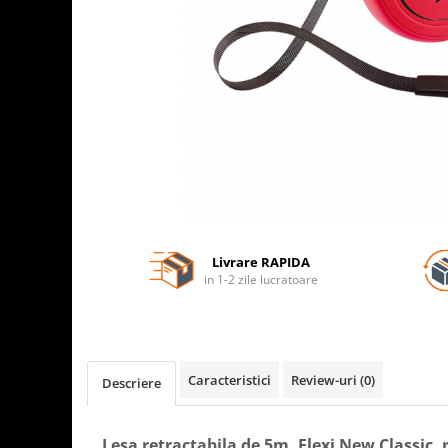
Livrare RAPIDA
in 1-2 zile lucratoare
Caracteristici
Review-uri
(0)
Descriere
Lesa retractabila de 5m, Flexi New Classic, r