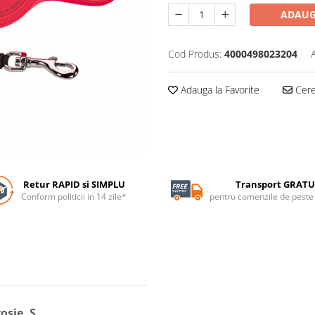
ADAUG
Cod Produs:
4000498023204
Adauga la Favorite
Cere 
Retur RAPID si SIMPLU
Transport GRATU
Conform politicii in 14 zile*
pentru comenzile de pest
osie, S