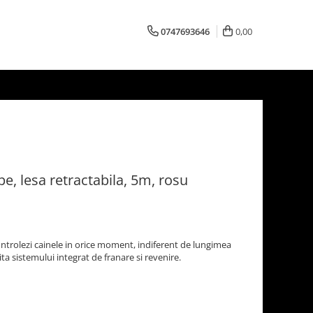
0747693646
0,00
pe, lesa retractabila, 5m, rosu
ontrolezi cainele in orice moment, indiferent de lungimea
ta sistemului integrat de franare si revenire.