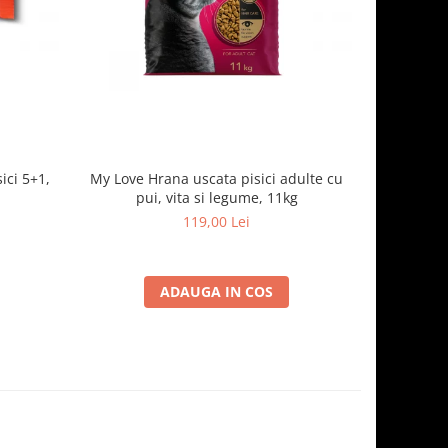
ici 5+1,
My Love Hrana uscata pisici adulte cu
Optimeal H
pui, vita si legume, 11kg
- curcan
119,00 Lei
ADAUGA IN COS