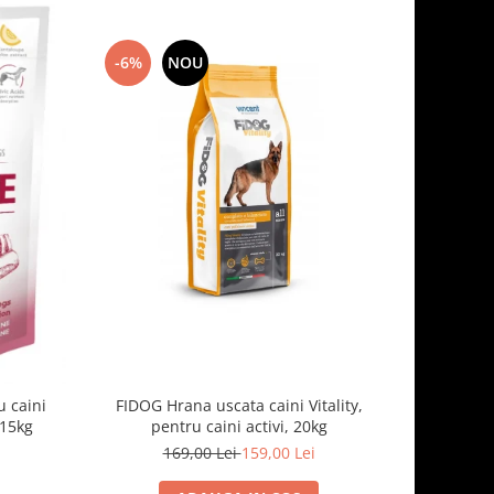
-6%
NOU
-7%
 caini
FIDOG Hrana uscata caini Vitality,
FIDOG, 
.15kg
pentru caini activi, 20kg
169,00 Lei
159,00 Lei
1