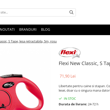
NOUTATI
BRANDURI
BLOG
assic, S Tape, lesa retractabila, 5m, rosu
Flexi New Classic, S Ta
71,90 Lei
Libertate pentru caine si stapan. C
lesei, doar cu o singura mana datori
IN STOC
Durata de livrare:
24-72 h