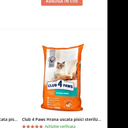
ADAUGA IN COS
Club 4 Paws Sensitive Hrana uscata pisici adulte, 14kg
Club 4 Paws Hrana uscata pisici sterilizate, 14kg
Achizitie verificata