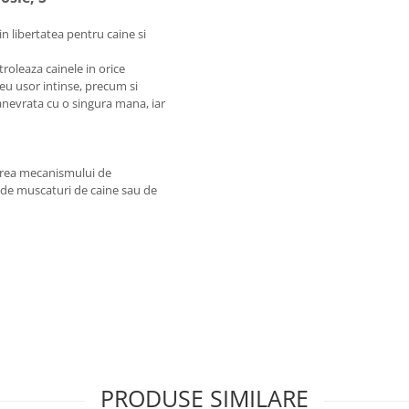
in libertatea pentru caine si
troleaza cainele in orice
eu usor intinse, precum si
manevrata cu o singura mana, iar
narea mecanismului de
e de muscaturi de caine sau de
PRODUSE SIMILARE