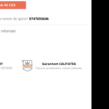
A IN COS
Ai nevoie de ajutor?
0747693646
informatii
IT
Garantam CALITATEA
e 180 RON
Tuturor produselor comercializate.