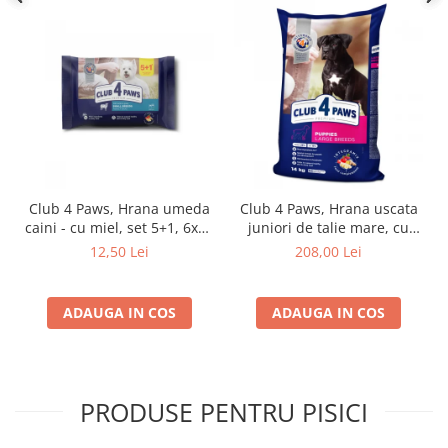
Club 4 Paws, Hrana umeda
Club 4 Paws, Hrana uscata
caini - cu miel, set 5+1, 6x80
juniori de talie mare, cu
g
pui, 14kg
12,50 Lei
208,00 Lei
ADAUGA IN COS
ADAUGA IN COS
PRODUSE PENTRU PISICI