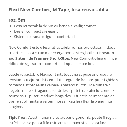
Flexi New Comfort, M Tape, lesa retractabila,
roz, 5m
Lesa retractabila de 5m cu banda si carlig cromat
Design compact si elegant
Sistem de franare sigur si confortabil
New Comfort este o lesa retractabila frumos proiectata, in doua
culori, echipata cu un maner ergonomic si reglabil. Cu inovatorul
sau
Sistem de Franare Short-Stop
, New Comfort ofera un nivel
ridicat de siguranta si confort in timpul plimbarilor.
Lesele retractabile Flexi sunt intotdeauna supuse unei usoare
tensiuni. Cu ajutorul sistemului integrat de franare, puteti ghida si
comanda intotdeauna cainele. Apasand butonul de franare cu
degetul mare si tragand usor de lesa, puteti da cainelui comenzi
scurte sau il puteti readuce langa dvs. O functie permanenta de
oprire suplimentara va permite sa fixati lesa flexi la o anumita
lungime.
Tipic flexi:
Acest maner nu este doar ergonomic; poate fi reglat,
astfel incat sa poata fi folosit iarna cu manusi sau vara fara