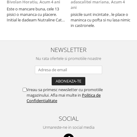
Bivolan Horatiu,
Acum 4 ani
adascalitei mariana,
Acum 4
a
ani
a
Este o mancare buna, cele 13
pisici o mananca cu placere.
pisicile sunt incintate , le place o
p
Initial le dadeam Nutraline Cat
maninca cu pofta si nu lasa nimic
m
Indoor, dar de cand s-a
in castronele.
i
scumpuit am incercat 4 paw si
concept for Live pe care o evita,
nu o mananca cu placere. Eu
sunt multumit si voi continua cu
NEWSLETTER
acest brand...
Nu rata ofertele si promotiile noastre
Vreau sa primesc newsletter cu promotiile
magazinului. Afla mai multe in
Politica de
Confidentialitate
SOCIAL
Urmareste-ne in social media