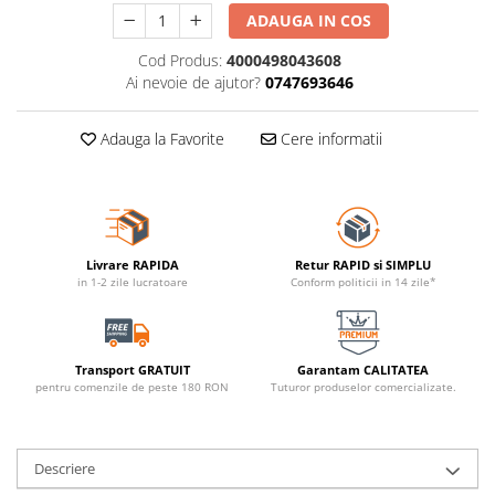
ADAUGA IN COS
Cod Produs:
4000498043608
Ai nevoie de ajutor?
0747693646
Adauga la Favorite
Cere informatii
Livrare RAPIDA
Retur RAPID si SIMPLU
in 1-2 zile lucratoare
Conform politicii in 14 zile*
Transport GRATUIT
Garantam CALITATEA
pentru comenzile de peste 180 RON
Tuturor produselor comercializate.
Descriere