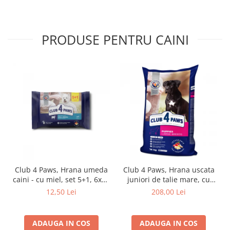
PRODUSE PENTRU CAINI
Club 4 Paws, Hrana umeda
Club 4 Paws, Hrana uscata
caini - cu miel, set 5+1, 6x80
juniori de talie mare, cu
g
pui, 14kg
12,50 Lei
208,00 Lei
ADAUGA IN COS
ADAUGA IN COS