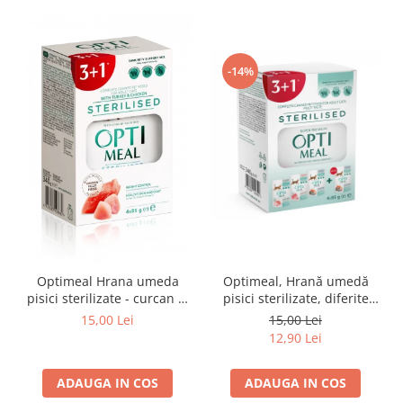
-14%
Optimeal Hrana umeda
Optimeal, Hrană umedă
pisici sterilizate - curcan si
pisici sterilizate, diferite
pui in sos, set 3+1,
arome, (3+1), 0.34kg
15,00 Lei
15,00 Lei
4*0,085kg
12,90 Lei
ADAUGA IN COS
ADAUGA IN COS