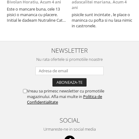
Bivolan Horatiu,
Acum 4 ani
adascalitei mariana,
Acum 4
a
ani
a
Este o mancare buna, cele 13
pisici o mananca cu placere.
pisicile sunt incintate , le place o
p
Initial le dadeam Nutraline Cat
maninca cu pofta si nu lasa nimic
m
Indoor, dar de cand s-a
in castronele.
i
scumpuit am incercat 4 paw si
concept for Live pe care o evita,
nu o mananca cu placere. Eu
sunt multumit si voi continua cu
NEWSLETTER
acest brand...
Nu rata ofertele si promotiile noastre
Vreau sa primesc newsletter cu promotiile
magazinului. Afla mai multe in
Politica de
Confidentialitate
SOCIAL
Urmareste-ne in social media