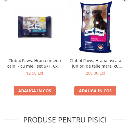
Club 4 Paws, Hrana umeda
Club 4 Paws, Hrana uscata
caini - cu miel, set 5+1, 6x80
juniori de talie mare, cu
g
pui, 14kg
12,50 Lei
208,00 Lei
ADAUGA IN COS
ADAUGA IN COS
PRODUSE PENTRU PISICI