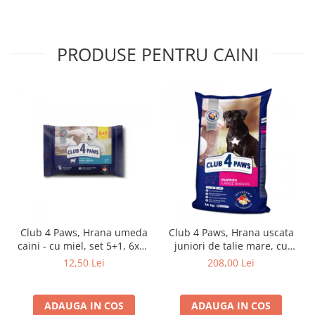
PRODUSE PENTRU CAINI
Club 4 Paws, Hrana umeda
Club 4 Paws, Hrana uscata
caini - cu miel, set 5+1, 6x80
juniori de talie mare, cu
g
pui, 14kg
12,50 Lei
208,00 Lei
ADAUGA IN COS
ADAUGA IN COS