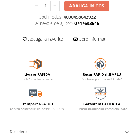
ADAUGA IN COS
Cod Produs:
4000498042922
Ai nevoie de ajutor?
0747693646
Adauga la Favorite
Cere informatii
Livrare RAPIDA
Retur RAPID si SIMPLU
in 1-2 zile lucratoare
Conform politicii in 14 zile*
Transport GRATUIT
Garantam CALITATEA
pentru comenzile de peste 180 RON
Tuturor produselor comercializate.
Descriere