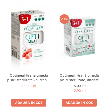
-14%
Optimeal Hrana umeda
Optimeal, Hrană umedă
pisici sterilizate - curcan si
pisici sterilizate, diferite
pui in sos, set 3+1,
arome, (3+1), 0.34kg
15,00 Lei
15,00 Lei
4*0,085kg
12,90 Lei
ADAUGA IN COS
ADAUGA IN COS