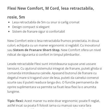
Flexi New Comfort, M Cord, lesa retractabila,
rosie, 5m
Lesa retractabila de 5m cu snur si carlig cromat
Design compact si elegant
Sistem de franare sigur si confortabil
New Comfort este o lesa retractabila frumos proiectata, in doua
culori, echipata cu un maner ergonomic si reglabil. Cu inovatorul
sau
Sistem de Franare Short-Stop
, New Comfort ofera un nivel
ridicat de siguranta si confort in timpul plimbarilor.
Lesele retractabile Flexi sunt intotdeauna supuse unei usoare
tensiuni. Cu ajutorul sistemului integrat de franare, puteti ghida si
comanda intotdeauna cainele. Apasand butonul de franare cu
degetul mare si tragand usor de lesa, puteti da cainelui comenzi
scurte sau il puteti readuce langa dvs. O functie permanenta de
oprire suplimentara va permite sa fixati lesa flexi la o anumita
lungime.
Tipic flexi:
Acest maner nu este doar ergonomic; poate fi reglat,
astfel incat sa poata fi folosit iarna cu manusi sau vara fara