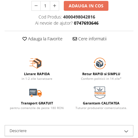
ADAUGA IN COS
Cod Produs:
4000498042816
Ai nevoie de ajutor?
0747693646
Adauga la Favorite
Cere informatii
Livrare RAPIDA
Retur RAPID si SIMPLU
in 1-2 zile lucratoare
Conform politicii in 14 zile*
Transport GRATUIT
Garantam CALITATEA
pentru comenzile de peste 180 RON
Tuturor produselor comercializate.
Descriere