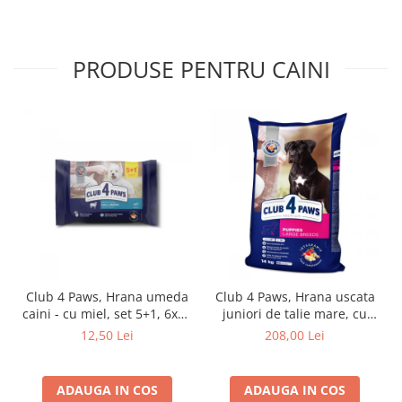
PRODUSE PENTRU CAINI
Club 4 Paws, Hrana umeda
Club 4 Paws, Hrana uscata
caini - cu miel, set 5+1, 6x80
juniori de talie mare, cu
g
pui, 14kg
12,50 Lei
208,00 Lei
ADAUGA IN COS
ADAUGA IN COS