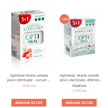
-14%
Optimeal Hrana umeda
Optimeal, Hrană umedă
pisici sterilizate - curcan si
pisici sterilizate, diferite
pui in sos, set 3+1,
arome, (3+1), 0.34kg
15,00 Lei
15,00 Lei
4*0,085kg
12,90 Lei
ADAUGA IN COS
ADAUGA IN COS