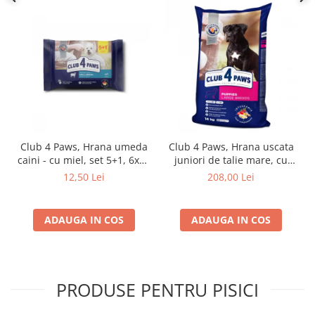
Club 4 Paws, Hrana umeda
Club 4 Paws, Hrana uscata
caini - cu miel, set 5+1, 6x80
juniori de talie mare, cu
g
pui, 14kg
12,50 Lei
208,00 Lei
ADAUGA IN COS
ADAUGA IN COS
PRODUSE PENTRU PISICI