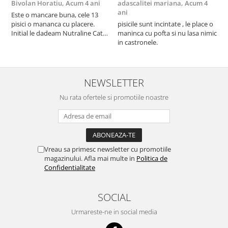
Bivolan Horatiu,
Acum 4 ani
adascalitei mariana,
Acum 4
a
ani
a
Este o mancare buna, cele 13
pisici o mananca cu placere.
pisicile sunt incintate , le place o
p
Initial le dadeam Nutraline Cat
maninca cu pofta si nu lasa nimic
m
Indoor, dar de cand s-a
in castronele.
i
scumpuit am incercat 4 paw si
concept for Live pe care o evita,
nu o mananca cu placere. Eu
sunt multumit si voi continua cu
NEWSLETTER
acest brand...
Nu rata ofertele si promotiile noastre
Vreau sa primesc newsletter cu promotiile
magazinului. Afla mai multe in
Politica de
Confidentialitate
SOCIAL
Urmareste-ne in social media