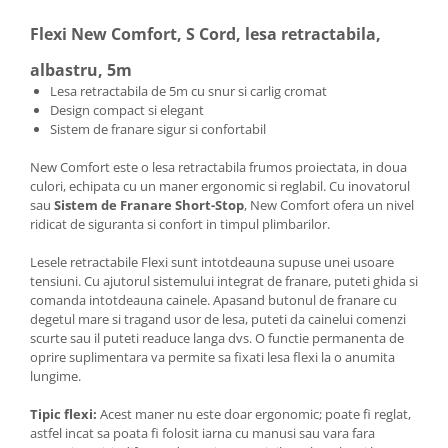
Flexi New Comfort, S Cord, lesa retractabila,
albastru, 5m
Lesa retractabila de 5m cu snur si carlig cromat
Design compact si elegant
Sistem de franare sigur si confortabil
New Comfort este o lesa retractabila frumos proiectata, in doua
culori, echipata cu un maner ergonomic si reglabil. Cu inovatorul
sau
Sistem de Franare Short-Stop
, New Comfort ofera un nivel
ridicat de siguranta si confort in timpul plimbarilor.
Lesele retractabile Flexi sunt intotdeauna supuse unei usoare
tensiuni. Cu ajutorul sistemului integrat de franare, puteti ghida si
comanda intotdeauna cainele. Apasand butonul de franare cu
degetul mare si tragand usor de lesa, puteti da cainelui comenzi
scurte sau il puteti readuce langa dvs. O functie permanenta de
oprire suplimentara va permite sa fixati lesa flexi la o anumita
lungime.
Tipic flexi:
Acest maner nu este doar ergonomic; poate fi reglat,
astfel incat sa poata fi folosit iarna cu manusi sau vara fara