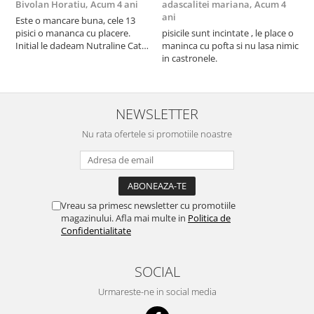
Bivolan Horatiu,
Acum 4 ani
adascalitei mariana,
Acum 4
a
ani
a
Este o mancare buna, cele 13
pisici o mananca cu placere.
pisicile sunt incintate , le place o
p
Initial le dadeam Nutraline Cat
maninca cu pofta si nu lasa nimic
m
Indoor, dar de cand s-a
in castronele.
i
scumpuit am incercat 4 paw si
concept for Live pe care o evita,
nu o mananca cu placere. Eu
sunt multumit si voi continua cu
NEWSLETTER
acest brand...
Nu rata ofertele si promotiile noastre
Vreau sa primesc newsletter cu promotiile
magazinului. Afla mai multe in
Politica de
Confidentialitate
SOCIAL
Urmareste-ne in social media