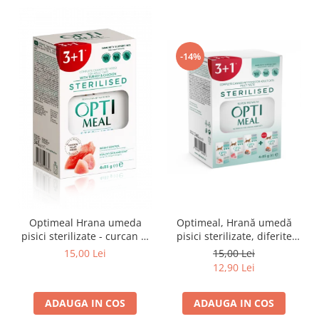
-14%
Optimeal Hrana umeda
Optimeal, Hrană umedă
pisici sterilizate - curcan si
pisici sterilizate, diferite
pui in sos, set 3+1,
arome, (3+1), 0.34kg
15,00 Lei
15,00 Lei
4*0,085kg
12,90 Lei
ADAUGA IN COS
ADAUGA IN COS