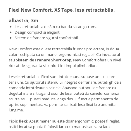
Flexi New Comfort, XS Tape, lesa retractabila,
albastra, 3m
Lesa retractabila de 3m cu banda si carlig cromat
Design compact si elegant
Sistem de franare sigur si confortabil
New Comfort este o lesa retractabila frumos proiectata, in doua
culori, echipata cu un maner ergonomic si reglabil. Cu inovatorul
sau
Sistem de Franare Short-Stop
, New Comfort ofera un nivel
ridicat de siguranta si confort in timpul plimbarilor.
Lesele retractabile Flexi sunt intotdeauna supuse unei usoare
tensiuni. Cu ajutorul sistemului integrat de franare, puteti ghida si
comanda intotdeauna cainele. Apasand butonul de franare cu
degetul mare si tragand usor de lesa, puteti da cainelui comenzi
scurte sau il puteti readuce langa dvs. O functie permanenta de
oprire suplimentara va permite sa fixati lesa flexi la o anumita
lungime.
Tipic flexi:
Acest maner nu este doar ergonomic; poate fi reglat,
astfel incat sa poata fi folosit iarna cu manusi sau vara fara