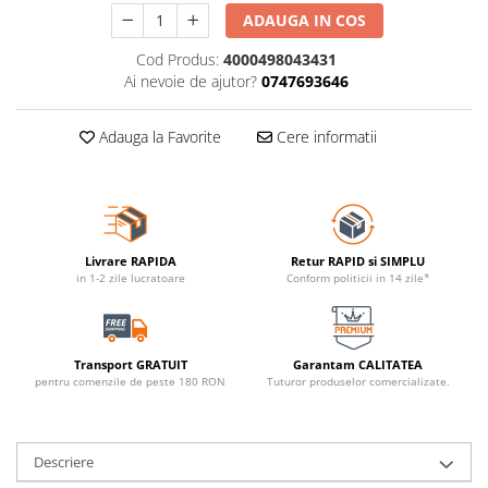
ADAUGA IN COS
Cod Produs:
4000498043431
Ai nevoie de ajutor?
0747693646
Adauga la Favorite
Cere informatii
Livrare RAPIDA
Retur RAPID si SIMPLU
in 1-2 zile lucratoare
Conform politicii in 14 zile*
Transport GRATUIT
Garantam CALITATEA
pentru comenzile de peste 180 RON
Tuturor produselor comercializate.
Descriere