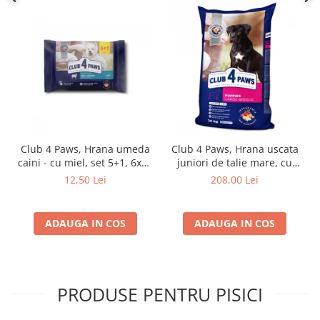
Club 4 Paws, Hrana umeda
Club 4 Paws, Hrana uscata
caini - cu miel, set 5+1, 6x80
juniori de talie mare, cu
g
pui, 14kg
12,50 Lei
208,00 Lei
ADAUGA IN COS
ADAUGA IN COS
PRODUSE PENTRU PISICI