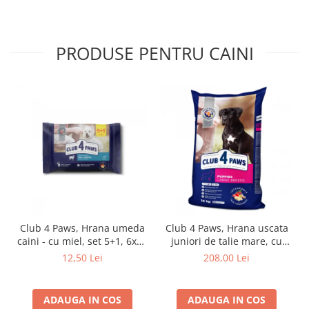
PRODUSE PENTRU CAINI
Club 4 Paws, Hrana umeda
Club 4 Paws, Hrana uscata
caini - cu miel, set 5+1, 6x80
juniori de talie mare, cu
g
pui, 14kg
12,50 Lei
208,00 Lei
ADAUGA IN COS
ADAUGA IN COS