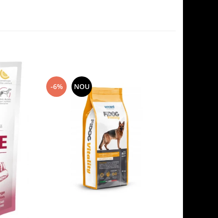
-6%
NOU
-7%