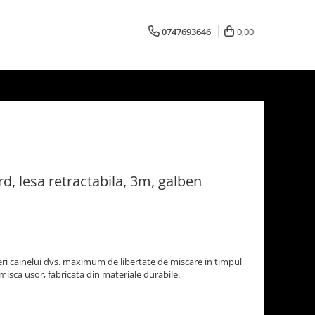
0747693646
0,00
d, lesa retractabila, 3m, galben
ri cainelui dvs. maximum de libertate de miscare in timpul
misca usor, fabricata din materiale durabile.