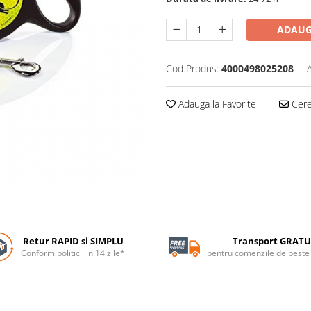
ADAUG
Cod Produs:
4000498025208
Adauga la Favorite
Cere 
Retur RAPID si SIMPLU
Transport GRATU
Conform politicii in 14 zile*
pentru comenzile de pest