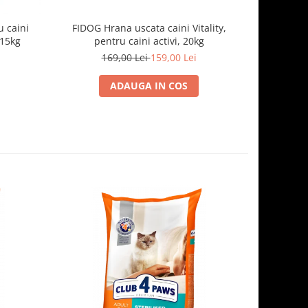
 caini
FIDOG Hrana uscata caini Vitality,
FIDOG, 
.15kg
pentru caini activi, 20kg
169,00 Lei
159,00 Lei
1
ADAUGA IN COS