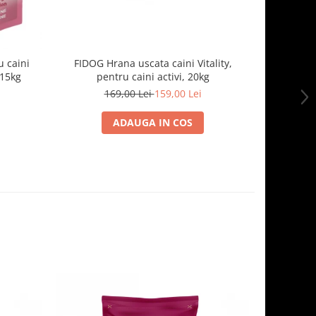
 caini
FIDOG Hrana uscata caini Vitality,
FIDOG, 
.15kg
pentru caini activi, 20kg
169,00 Lei
159,00 Lei
1
ADAUGA IN COS