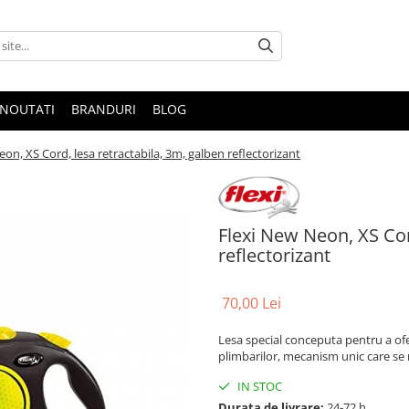
NOUTATI
BRANDURI
BLOG
on, XS Cord, lesa retractabila, 3m, galben reflectorizant
Flexi New Neon, XS Cor
reflectorizant
70,00 Lei
Lesa special conceputa pentru a ofe
plimbarilor, mecanism unic care se 
IN STOC
Durata de livrare:
24-72 h