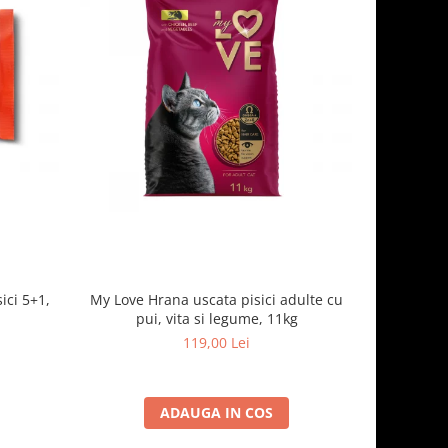
ici 5+1,
My Love Hrana uscata pisici adulte cu
Optimeal H
pui, vita si legume, 11kg
- curcan
119,00 Lei
ADAUGA IN COS