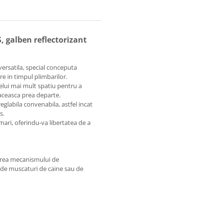
, galben reflectorizant
versatila, special conceputa
e in timpul plimbarilor.
elui mai mult spatiu pentru a
ataceasca prea departe.
eglabila convenabila, astfel incat
vs.
mari, oferindu-va libertatea de a
narea mecanismului de
e de muscaturi de caine sau de