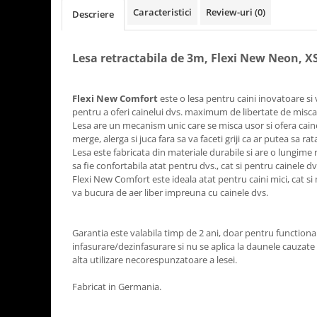
Caracteristici
Review-uri
(0)
Descriere
Lesa retractabila de 3m, Flexi New Neon, XS
Flexi New Comfort
este o lesa pentru caini inovatoare si 
pentru a oferi cainelui dvs. maximum de libertate de miscar
Lesa are un mecanism unic care se misca usor si ofera cain
merge, alerga si juca fara sa va faceti griji ca ar putea sa r
Lesa este fabricata din materiale durabile si are o lungime r
sa fie confortabila atat pentru dvs., cat si pentru cainele d
Flexi New Comfort este ideala atat pentru caini mici, cat si 
va bucura de aer liber impreuna cu cainele dvs.
Garantia este valabila timp de 2 ani, doar pentru functio
infasurare/dezinfasurare si nu se aplica la daunele cauzat
alta utilizare necorespunzatoare a lesei.
Fabricat in Germania.