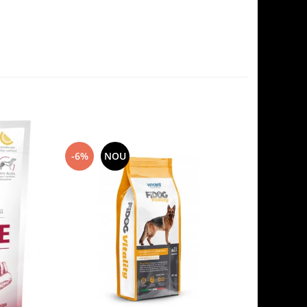
-6%
NOU
-7%