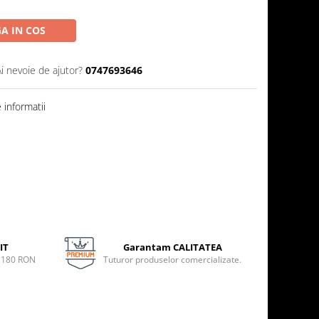
A IN COS
Ai nevoie de ajutor?
0747693646
informatii
IT
Garantam CALITATEA
e 180 RON
Tuturor produselor comercializate.