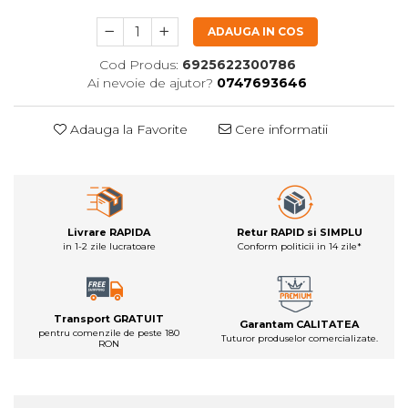
ADAUGA IN COS
Cod Produs:
6925622300786
Ai nevoie de ajutor?
0747693646
Adauga la Favorite
Cere informatii
Livrare RAPIDA
Retur RAPID si SIMPLU
in 1-2 zile lucratoare
Conform politicii in 14 zile*
Transport GRATUIT
Garantam CALITATEA
pentru comenzile de peste 180
Tuturor produselor comercializate.
RON