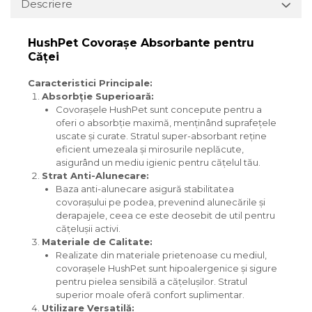
Descriere
HushPet Covorașe Absorbante pentru
Căţei
Caracteristici Principale:
Absorbție Superioară:
Covorașele HushPet sunt concepute pentru a
oferi o absorbție maximă, menținând suprafețele
uscate și curate. Stratul super-absorbant reține
eficient umezeala și mirosurile neplăcute,
asigurând un mediu igienic pentru cățelul tău.
Strat Anti-Alunecare:
Baza anti-alunecare asigură stabilitatea
covorașului pe podea, prevenind alunecările și
derapajele, ceea ce este deosebit de util pentru
cățelușii activi.
Materiale de Calitate:
Realizate din materiale prietenoase cu mediul,
covorașele HushPet sunt hipoalergenice și sigure
pentru pielea sensibilă a cățelușilor. Stratul
superior moale oferă confort suplimentar.
Utilizare Versatilă: