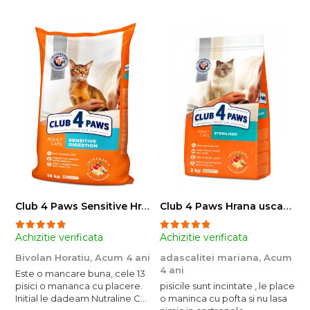
Club 4 Paws Sensitive Hrana uscata pisici adulte, 14kg
Club 4 Paws Hrana uscata pisici sterilizate, 2kg
Achizitie verificata
Achizitie verificata
A
Bivolan Horatiu,
Acum 4 ani
adascalitei mariana,
Acum
a
4 ani
4
Este o mancare buna, cele 13
pisici o mananca cu placere.
pisicile sunt incintate , le place
p
Initial le dadeam Nutraline Cat
o maninca cu pofta si nu lasa
o