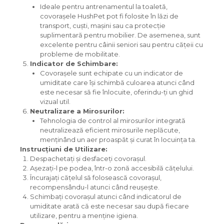
Ideale pentru antrenamentul la toaletă,
covorașele HushPet pot fi folosite în lăzi de
transport, cuști, mașini sau ca protecție
suplimentară pentru mobilier. De asemenea, sunt
excelente pentru câinii seniori sau pentru cățeii cu
probleme de mobilitate.
Indicator de Schimbare:
Covorașele sunt echipate cu un indicator de
umiditate care își schimbă culoarea atunci când
este necesar să fie înlocuite, oferindu-ți un ghid
vizual util.
Neutralizare a Mirosurilor:
Tehnologia de control al mirosurilor integrată
neutralizează eficient mirosurile neplăcute,
menținând un aer proaspăt și curat în locuința ta.
Instrucțiuni de Utilizare:
Despachetați și desfaceți covorașul.
Așezați-l pe podea, într-o zonă accesibilă cățelului.
Încurajați cățelul să folosească covorașul,
recompensându-l atunci când reușește.
Schimbați covorașul atunci când indicatorul de
umiditate arată că este necesar sau după fiecare
utilizare, pentru a menține igiena.