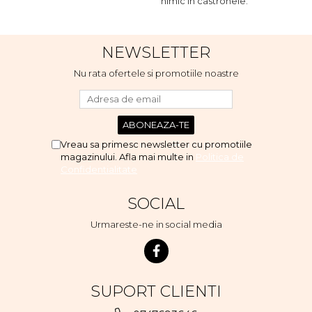
Indoor, dar de cand s-a
nimic in castronele.
n
scumpuit am incercat 4 paw si
concept for Live pe care o
evita, nu o mananca cu
NEWSLETTER
placere. Eu sunt multumit si
voi continua cu acest brand...
Nu rata ofertele si promotiile noastre
Vreau sa primesc newsletter cu promotiile
magazinului. Afla mai multe in
Politica de
Confidentialitate
SOCIAL
Urmareste-ne in social media
SUPORT CLIENTI