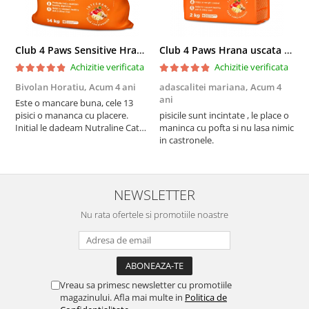
Club 4 Paws Sensitive Hrana uscata pisici adulte, 14kg
Club 4 Paws Hrana uscata pisici sterilizate, 2kg
Achizitie verificata
Achizitie verificata
Bivolan Horatiu,
Acum 4 ani
adascalitei mariana,
Acum 4
a
ani
a
Este o mancare buna, cele 13
pisici o mananca cu placere.
pisicile sunt incintate , le place o
p
Initial le dadeam Nutraline Cat
maninca cu pofta si nu lasa nimic
m
Indoor, dar de cand s-a
in castronele.
i
scumpuit am incercat 4 paw si
concept for Live pe care o evita,
nu o mananca cu placere. Eu
sunt multumit si voi continua cu
NEWSLETTER
acest brand...
Nu rata ofertele si promotiile noastre
Vreau sa primesc newsletter cu promotiile
magazinului. Afla mai multe in
Politica de