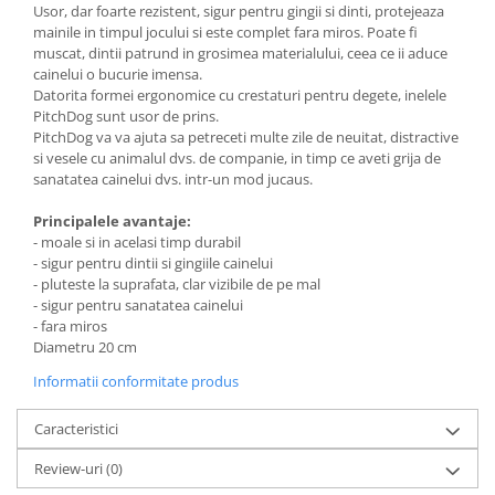
Usor, dar foarte rezistent, sigur pentru gingii si dinti, protejeaza
mainile in timpul jocului si este complet fara miros. Poate fi
muscat, dintii patrund in grosimea materialului, ceea ce ii aduce
cainelui o bucurie imensa.
Datorita formei ergonomice cu crestaturi pentru degete, inelele
PitchDog sunt usor de prins.
PitchDog va va ajuta sa petreceti multe zile de neuitat, distractive
si vesele cu animalul dvs. de companie, in timp ce aveti grija de
sanatatea cainelui dvs. intr-un mod jucaus.
Principalele avantaje:
- moale si in acelasi timp durabil
- sigur pentru dintii si gingiile cainelui
- pluteste la suprafata, clar vizibile de pe mal
- sigur pentru sanatatea cainelui
- fara miros
Diametru 20 cm
Informatii conformitate produs
Caracteristici
Review-uri
(0)