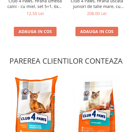
Club 4 Paws, Hrana umeda
Club 4 Paws, Hrana uscata
caini - cu miel, set 5+1, 6x80
juniori de talie mare, cu
g
pui, 14kg
12,50 Lei
208,00 Lei
ADAUGA IN COS
ADAUGA IN COS
PAREREA CLIENTILOR CONTEAZA