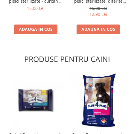
pisici sterilizate - curcan si
pisici sterilizate, diferite
pui in sos, set 3+1,
arome, (3+1), 0.34kg
15,00 Lei
15,00 Lei
4*0,085kg
12,90 Lei
ADAUGA IN COS
ADAUGA IN COS
PRODUSE PENTRU CAINI