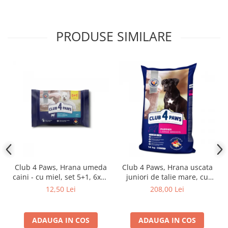
PRODUSE SIMILARE
Club 4 Paws, Hrana umeda
Club 4 Paws, Hrana uscata
caini - cu miel, set 5+1, 6x80
juniori de talie mare, cu
g
pui, 14kg
12,50 Lei
208,00 Lei
ADAUGA IN COS
ADAUGA IN COS