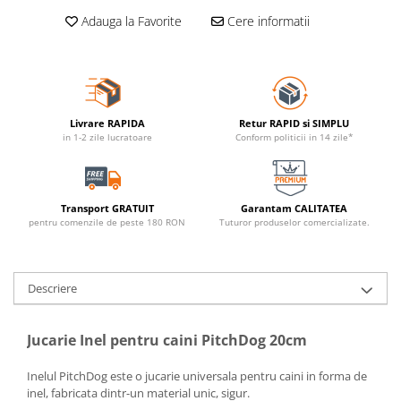
Adauga la Favorite
Cere informatii
Livrare RAPIDA
Retur RAPID si SIMPLU
in 1-2 zile lucratoare
Conform politicii in 14 zile*
Transport GRATUIT
Garantam CALITATEA
pentru comenzile de peste 180 RON
Tuturor produselor comercializate.
Descriere
Jucarie Inel pentru caini PitchDog 20cm
Inelul PitchDog este o jucarie universala pentru caini in forma de
inel, fabricata dintr-un material unic, sigur.