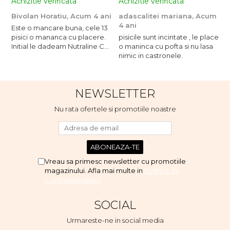
Achizitie verificata
Achizitie verificata
A
Bivolan Horatiu,
Acum 4 ani
adascalitei mariana,
Acum
a
4 ani
4
Este o mancare buna, cele 13
pisici o mananca cu placere.
pisicile sunt incintate , le place
p
Initial le dadeam Nutraline Cat
o maninca cu pofta si nu lasa
o
Indoor, dar de cand s-a
nimic in castronele.
n
scumpuit am incercat 4 paw si
concept for Live pe care o
evita, nu o mananca cu
NEWSLETTER
placere. Eu sunt multumit si
voi continua cu acest brand...
Nu rata ofertele si promotiile noastre
Vreau sa primesc newsletter cu promotiile
magazinului. Afla mai multe in
Politica de
Confidentialitate
SOCIAL
Urmareste-ne in social media