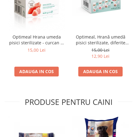
Optimeal Hrana umeda
Optimeal, Hrană umedă
pisici sterilizate - curcan si
pisici sterilizate, diferite
pui in sos, set 3+1,
arome, (3+1), 0.34kg
15,00 Lei
15,00 Lei
4*0,085kg
12,90 Lei
ADAUGA IN COS
ADAUGA IN COS
PRODUSE PENTRU CAINI