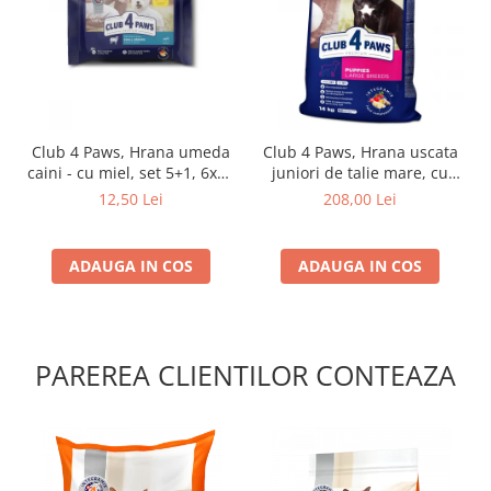
Club 4 Paws, Hrana umeda
Club 4 Paws, Hrana uscata
caini - cu miel, set 5+1, 6x80
juniori de talie mare, cu
g
pui, 14kg
12,50 Lei
208,00 Lei
ADAUGA IN COS
ADAUGA IN COS
PAREREA CLIENTILOR CONTEAZA