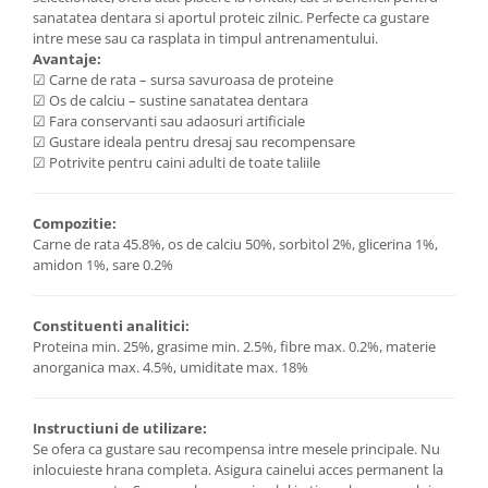
sanatatea dentara si aportul proteic zilnic. Perfecte ca gustare
intre mese sau ca rasplata in timpul antrenamentului.
Avantaje:
☑ Carne de rata – sursa savuroasa de proteine
☑ Os de calciu – sustine sanatatea dentara
☑ Fara conservanti sau adaosuri artificiale
☑ Gustare ideala pentru dresaj sau recompensare
☑ Potrivite pentru caini adulti de toate taliile
Compozitie:
Carne de rata 45.8%, os de calciu 50%, sorbitol 2%, glicerina 1%,
amidon 1%, sare 0.2%
Constituenti analitici:
Proteina min. 25%, grasime min. 2.5%, fibre max. 0.2%, materie
anorganica max. 4.5%, umiditate max. 18%
Instructiuni de utilizare:
Se ofera ca gustare sau recompensa intre mesele principale. Nu
inlocuieste hrana completa. Asigura cainelui acces permanent la