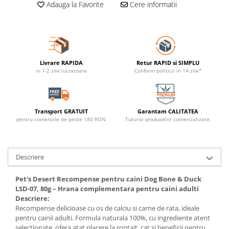
Adauga la Favorite
Cere informatii
Livrare RAPIDA
Retur RAPID si SIMPLU
in 1-2 zile lucratoare
Conform politicii in 14 zile*
Transport GRATUIT
Garantam CALITATEA
pentru comenzile de peste 180 RON
Tuturor produselor comercializate.
Descriere
Pet's Desert Recompense pentru caini Dog Bone & Duck
LSD-07, 80g – Hrana complementara pentru caini adulti
Descriere:
Recompense delicioase cu os de calciu si carne de rata, ideale
pentru cainii adulti. Formula naturala 100%, cu ingrediente atent
selectionate, ofera atat placere la rontait, cat si beneficii pentru