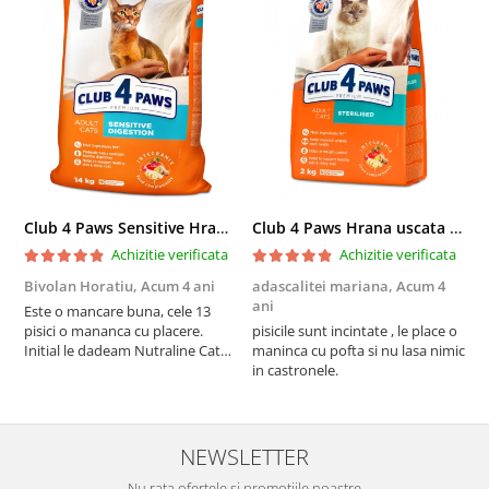
Club 4 Paws Sensitive Hrana uscata pisici adulte, 14kg
Club 4 Paws Hrana uscata pisici sterilizate, 2kg
Achizitie verificata
Achizitie verificata
Bivolan Horatiu,
Acum 4 ani
adascalitei mariana,
Acum 4
a
ani
a
Este o mancare buna, cele 13
pisici o mananca cu placere.
pisicile sunt incintate , le place o
p
Initial le dadeam Nutraline Cat
maninca cu pofta si nu lasa nimic
m
Indoor, dar de cand s-a
in castronele.
i
scumpuit am incercat 4 paw si
concept for Live pe care o evita,
nu o mananca cu placere. Eu
sunt multumit si voi continua cu
NEWSLETTER
acest brand...
Nu rata ofertele si promotiile noastre