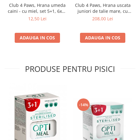
Club 4 Paws, Hrana umeda
Club 4 Paws, Hrana uscata
caini - cu miel, set 5+1, 6x80
juniori de talie mare, cu
g
pui, 14kg
12,50 Lei
208,00 Lei
ADAUGA IN COS
ADAUGA IN COS
PRODUSE PENTRU PISICI
-14%