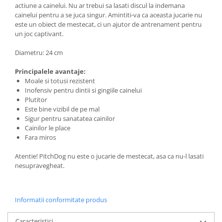
actiune a cainelui. Nu ar trebui sa lasati discul la indemana
cainelui pentru a se juca singur. Amintiti-va ca aceasta jucarie nu
este un obiect de mestecat, ci un ajutor de antrenament pentru
un joc captivant.
Diametru: 24 cm
Principalele avantaje:
Moale si totusi rezistent
Inofensiv pentru dintii si gingiile cainelui
Plutitor
Este bine vizibil de pe mal
Sigur pentru sanatatea cainilor
Cainilor le place
Fara miros
Atentie! PitchDog nu este o jucarie de mestecat, asa ca nu-l lasati
nesupravegheat.
Informatii conformitate produs
Caracteristici