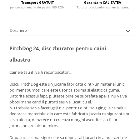
Transport GRATUIT
Garantam CALITATEA
pentru comenzile de peste 180 RON
Tuturor produselor comercializate.
Descriere
PitchDog 24, disc zburator pentru caini -
albastru
Cainele tau iti va fi recunoscator...
Discul PitchDog este un jucarie fabricata dintr-un material unic,
polimer spumos, care este usor ca spuma si elastic ca guma.
Datorita acestui fapt, pluteste bine pe suprafata apei si nu va va
obosi mana cand il purtati sau va jucati cu el.
Nu trebuie sa va faceti griji nici pentru dintii sau gingiile cainelui,
deoarece materialul din care este fabricata jucaria cu siguranta nu
le va afecta, deoarece nu creeaza margini ascutite sau fisuri.
Jucaria nu are niciun miros.
Dupa joc, cel mai sigur este sa depozitati jucaria in afara razei de