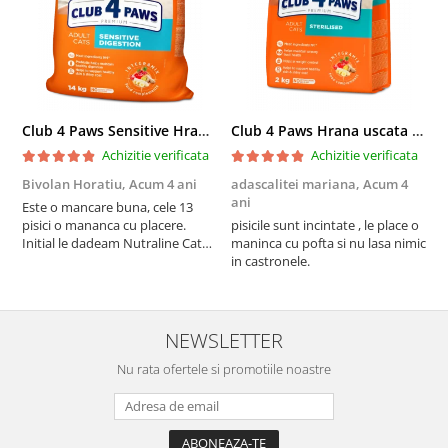
Club 4 Paws Sensitive Hrana uscata pisici adulte, 14kg
Club 4 Paws Hrana uscata pisici sterilizate, 2kg
Achizitie verificata
Achizitie verificata
Bivolan Horatiu,
Acum 4 ani
adascalitei mariana,
Acum 4
a
ani
a
Este o mancare buna, cele 13
pisici o mananca cu placere.
pisicile sunt incintate , le place o
p
Initial le dadeam Nutraline Cat
maninca cu pofta si nu lasa nimic
m
Indoor, dar de cand s-a
in castronele.
i
scumpuit am incercat 4 paw si
concept for Live pe care o evita,
nu o mananca cu placere. Eu
sunt multumit si voi continua cu
NEWSLETTER
acest brand...
Nu rata ofertele si promotiile noastre