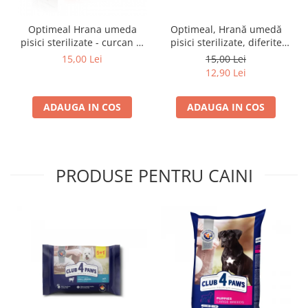
Optimeal Hrana umeda
Optimeal, Hrană umedă
pisici sterilizate - curcan si
pisici sterilizate, diferite
pui in sos, set 3+1,
arome, (3+1), 0.34kg
15,00 Lei
15,00 Lei
4*0,085kg
12,90 Lei
ADAUGA IN COS
ADAUGA IN COS
PRODUSE PENTRU CAINI