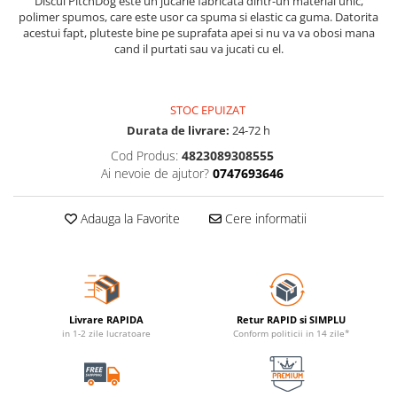
Discul PitchDog este un jucarie fabricata dintr-un material unic,
polimer spumos, care este usor ca spuma si elastic ca guma. Datorita
acestui fapt, pluteste bine pe suprafata apei si nu va va obosi mana
cand il purtati sau va jucati cu el.
STOC EPUIZAT
Durata de livrare:
24-72 h
Cod Produs:
4823089308555
Ai nevoie de ajutor?
0747693646
Adauga la Favorite
Cere informatii
Livrare RAPIDA
Retur RAPID si SIMPLU
in 1-2 zile lucratoare
Conform politicii in 14 zile*