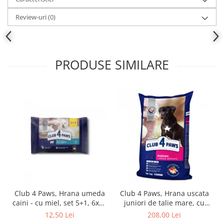
Review-uri
(0)
PRODUSE SIMILARE
Club 4 Paws, Hrana umeda
Club 4 Paws, Hrana uscata
caini - cu miel, set 5+1, 6x80
juniori de talie mare, cu
g
pui, 14kg
12,50 Lei
208,00 Lei