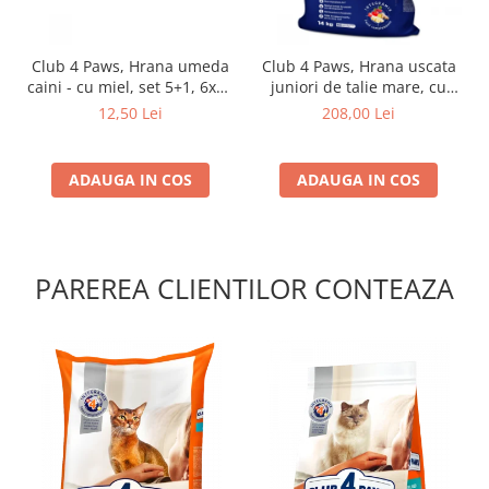
Club 4 Paws, Hrana umeda
Club 4 Paws, Hrana uscata
caini - cu miel, set 5+1, 6x80
juniori de talie mare, cu
g
pui, 14kg
12,50 Lei
208,00 Lei
ADAUGA IN COS
ADAUGA IN COS
PAREREA CLIENTILOR CONTEAZA