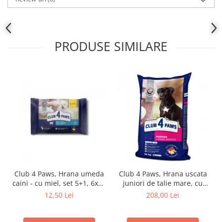
PRODUSE SIMILARE
Club 4 Paws, Hrana umeda
Club 4 Paws, Hrana uscata
caini - cu miel, set 5+1, 6x80
juniori de talie mare, cu
g
pui, 14kg
12,50 Lei
208,00 Lei