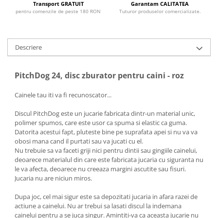
Transport GRATUIT
Garantam CALITATEA
pentru comenzile de peste 180 RON
Tuturor produselor comercializate.
Descriere
PitchDog 24, disc zburator pentru caini - roz
Cainele tau iti va fi recunoscator...
Discul PitchDog este un jucarie fabricata dintr-un material unic,
polimer spumos, care este usor ca spuma si elastic ca guma.
Datorita acestui fapt, pluteste bine pe suprafata apei si nu va va
obosi mana cand il purtati sau va jucati cu el.
Nu trebuie sa va faceti griji nici pentru dintii sau gingiile cainelui,
deoarece materialul din care este fabricata jucaria cu siguranta nu
le va afecta, deoarece nu creeaza margini ascutite sau fisuri.
Jucaria nu are niciun miros.
Dupa joc, cel mai sigur este sa depozitati jucaria in afara razei de
actiune a cainelui. Nu ar trebui sa lasati discul la indemana
cainelui pentru a se juca singur. Amintiti-va ca aceasta jucarie nu