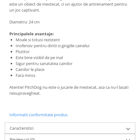
este un obiect de mestecat, ci un ajutor de antrenament pentru
un joc captivant.
Diametru: 24 cm
Principalele avantaje:
Moale si totusi rezistent
Inofensiv pentru dintii si gingiile cainelui
Plutitor
Este bine vizibil de pe mal
Sigur pentru sanatatea cainilor
Cainilor le place
Fara miros
Atentie! PitchDog nu este o jucarie de mestecat, asa ca nu-l lasati
nesupravegheat.
Informatii conformitate produs
Caracteristici
Review-uri
(0)