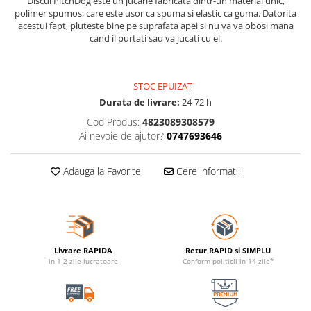
Discul PitchDog este un jucarie fabricata dintr-un material unic,
polimer spumos, care este usor ca spuma si elastic ca guma. Datorita
acestui fapt, pluteste bine pe suprafata apei si nu va va obosi mana
cand il purtati sau va jucati cu el.
STOC EPUIZAT
Durata de livrare:
24-72 h
Cod Produs:
4823089308579
Ai nevoie de ajutor?
0747693646
Adauga la Favorite
Cere informatii
Livrare RAPIDA
Retur RAPID si SIMPLU
in 1-2 zile lucratoare
Conform politicii in 14 zile*