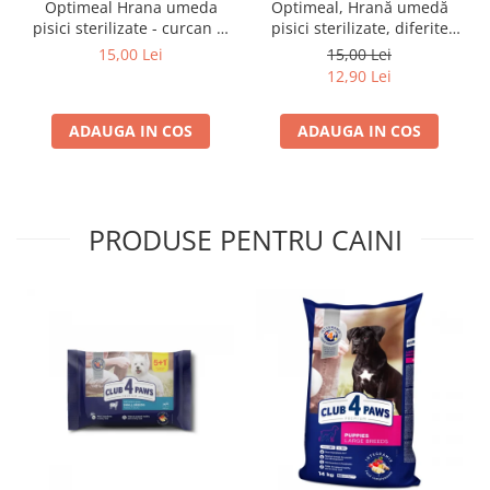
Optimeal Hrana umeda
Optimeal, Hrană umedă
pisici sterilizate - curcan si
pisici sterilizate, diferite
pui in sos, set 3+1,
arome, (3+1), 0.34kg
15,00 Lei
15,00 Lei
4*0,085kg
12,90 Lei
ADAUGA IN COS
ADAUGA IN COS
PRODUSE PENTRU CAINI