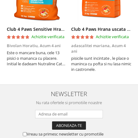
Club 4 Paws Sensitive Hrana uscata pisici adulte, 14kg
Club 4 Paws Hrana uscata pisici sterilizate, 2kg
Achizitie verificata
Achizitie verificata
Bivolan Horatiu,
Acum 4 ani
adascalitei mariana,
Acum 4
a
ani
a
Este o mancare buna, cele 13
pisici o mananca cu placere.
pisicile sunt incintate , le place o
p
Initial le dadeam Nutraline Cat
maninca cu pofta si nu lasa nimic
m
Indoor, dar de cand s-a
in castronele.
i
scumpuit am incercat 4 paw si
concept for Live pe care o evita,
nu o mananca cu placere. Eu
sunt multumit si voi continua cu
NEWSLETTER
acest brand...
Nu rata ofertele si promotiile noastre
Vreau sa primesc newsletter cu promotiile