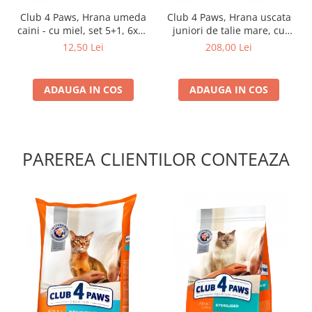
Club 4 Paws, Hrana umeda
Club 4 Paws, Hrana uscata
caini - cu miel, set 5+1, 6x80
juniori de talie mare, cu
g
pui, 14kg
12,50 Lei
208,00 Lei
ADAUGA IN COS
ADAUGA IN COS
PAREREA CLIENTILOR CONTEAZA