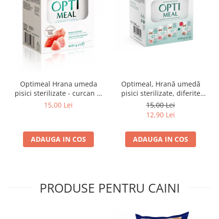
Optimeal Hrana umeda
Optimeal, Hrană umedă
pisici sterilizate - curcan si
pisici sterilizate, diferite
pui in sos, set 3+1,
arome, (3+1), 0.34kg
15,00 Lei
15,00 Lei
4*0,085kg
12,90 Lei
ADAUGA IN COS
ADAUGA IN COS
PRODUSE PENTRU CAINI