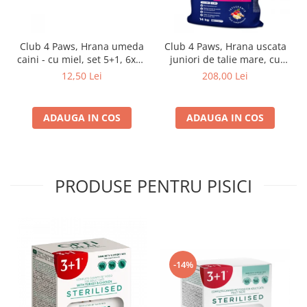
Club 4 Paws, Hrana umeda
Club 4 Paws, Hrana uscata
caini - cu miel, set 5+1, 6x80
juniori de talie mare, cu
g
pui, 14kg
12,50 Lei
208,00 Lei
ADAUGA IN COS
ADAUGA IN COS
PRODUSE PENTRU PISICI
-14%