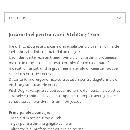
Descriere
Jucarie Inel pentru caini PitchDog 17cm
Inelul PitchDog este o jucarie universala pentru caini in forma de
inel, fabricata dintr-un material unic, sigur.
Usor, dar foarte rezistent, sigur pentru gingii si dinti, protejeaza
mainile in timpul jocului si este complet fara miros. Poate fi
muscat, dintii patrund in grosimea materialului, ceea ce ii aduce
cainelui o bucurie imensa.
Datorita formei ergonomice cu crestaturi pentru degete, inelele
PitchDog sunt usor de prins.
PitchDog va va ajuta sa petreceti multe zile de neuitat, distractive
si vesele cu animalul dvs. de companie, in timp ce aveti grija de
sanatatea cainelui dvs. intr-un mod jucaus.
Principalele avantaje:
- moale si in acelasi timp durabil
- sigur pentru dintii si gingiile cainelui
- pluteste la suprafata, clar vizibile de pe mal