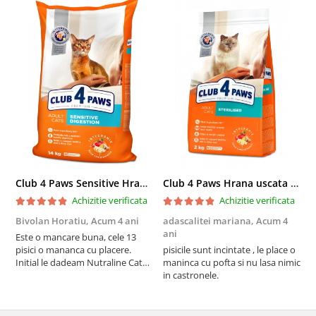
Club 4 Paws Sensitive Hrana uscata pisici adulte, 14kg
Club 4 Paws Hrana uscata pisici sterilizate, 2kg
Achizitie verificata
Achizitie verificata
Bivolan Horatiu,
Acum 4 ani
adascalitei mariana,
Acum 4
a
ani
a
Este o mancare buna, cele 13
pisici o mananca cu placere.
pisicile sunt incintate , le place o
p
Initial le dadeam Nutraline Cat
maninca cu pofta si nu lasa nimic
m
Indoor, dar de cand s-a
in castronele.
i
scumpuit am incercat 4 paw si
concept for Live pe care o evita,
nu o mananca cu placere. Eu