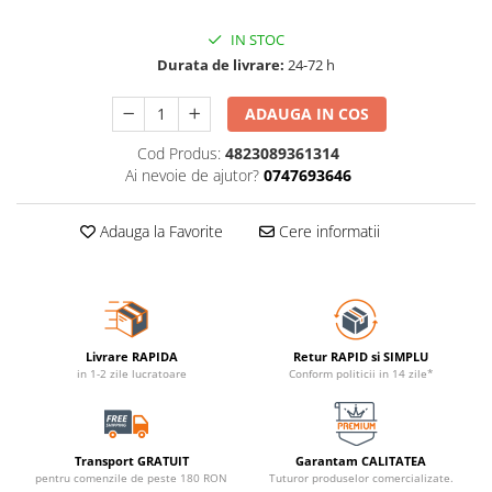
IN STOC
Durata de livrare:
24-72 h
ADAUGA IN COS
Cod Produs:
4823089361314
Ai nevoie de ajutor?
0747693646
Adauga la Favorite
Cere informatii
Livrare RAPIDA
Retur RAPID si SIMPLU
in 1-2 zile lucratoare
Conform politicii in 14 zile*
Transport GRATUIT
Garantam CALITATEA
pentru comenzile de peste 180 RON
Tuturor produselor comercializate.