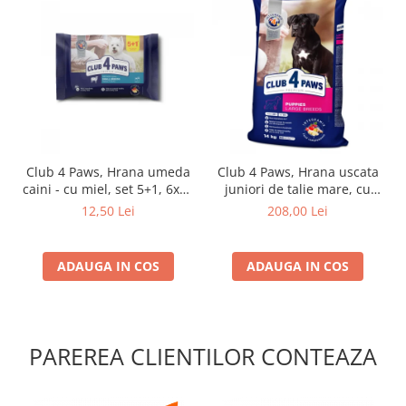
Club 4 Paws, Hrana umeda
Club 4 Paws, Hrana uscata
caini - cu miel, set 5+1, 6x80
juniori de talie mare, cu
g
pui, 14kg
12,50 Lei
208,00 Lei
ADAUGA IN COS
ADAUGA IN COS
PAREREA CLIENTILOR CONTEAZA