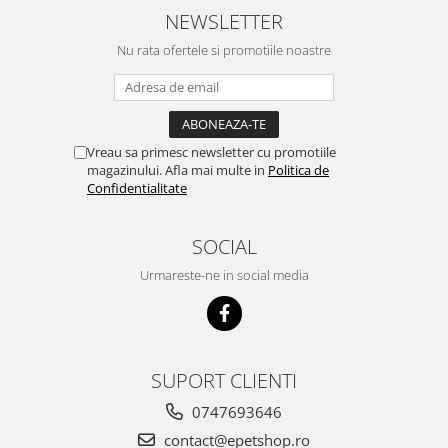
sunt multumit si voi continua cu
NEWSLETTER
acest brand...
Nu rata ofertele si promotiile noastre
Vreau sa primesc newsletter cu promotiile
magazinului. Afla mai multe in
Politica de
Confidentialitate
SOCIAL
Urmareste-ne in social media
SUPORT CLIENTI
0747693646
contact@epetshop.ro