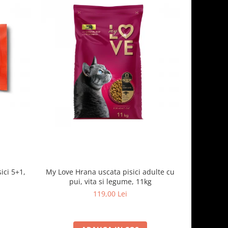
ici 5+1,
My Love Hrana uscata pisici adulte cu
Optimeal H
pui, vita si legume, 11kg
- curcan
119,00 Lei