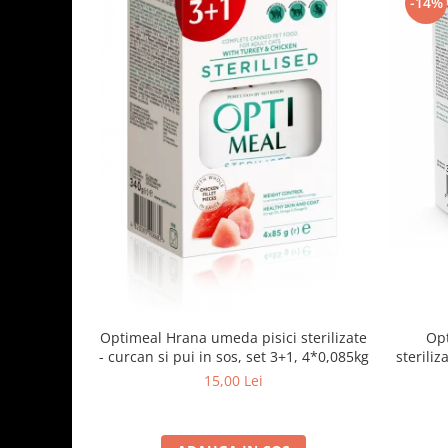
-14%
Optimeal Hrana umeda pisici sterilizate
Opt
- curcan si pui in sos, set 3+1, 4*0,085kg
steriliz
15,00 Lei