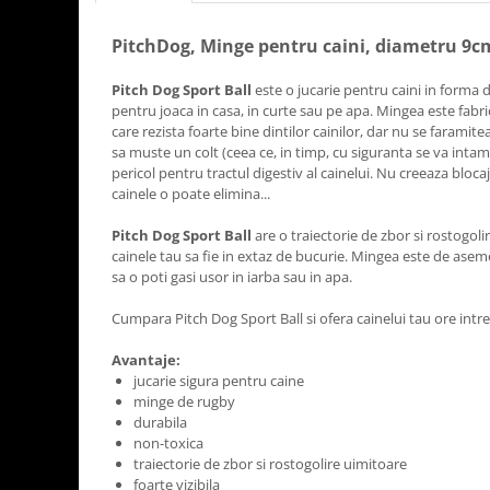
PitchDog, Minge pentru caini, diametru 9c
Pitch Dog Sport Ball
este o jucarie pentru caini in forma 
pentru joaca in casa, in curte sau pe apa. Mingea este fabri
care rezista foarte bine dintilor cainilor, dar nu se faramite
sa muste un colt (ceea ce, in timp, cu siguranta se va intam
pericol pentru tractul digestiv al cainelui. Nu creeaza blocaj
cainele o poate elimina...
Pitch Dog Sport Ball
are o traiectorie de zbor si rostogoli
cainele tau sa fie in extaz de bucurie. Mingea este de asemen
sa o poti gasi usor in iarba sau in apa.
Cumpara Pitch Dog Sport Ball si ofera cainelui tau ore intreg
Avantaje:
jucarie sigura pentru caine
minge de rugby
durabila
non-toxica
traiectorie de zbor si rostogolire uimitoare
foarte vizibila