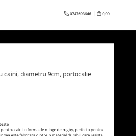
0747693646
0,00
 caini, diametru 9cm, portocalie
uteste
e pentru caini in forma de minge de rugby, perfecta pentru
ingea este fabricata dintr-un material durabil, care rezista