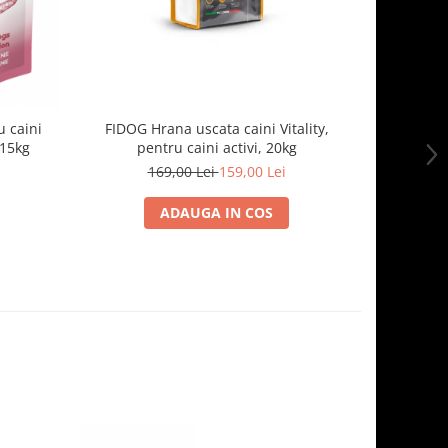
 caini
FIDOG Hrana uscata caini Vitality,
FIDOG, 
.15kg
pentru caini activi, 20kg
169,00 Lei
159,00 Lei
1
ADAUGA IN COS