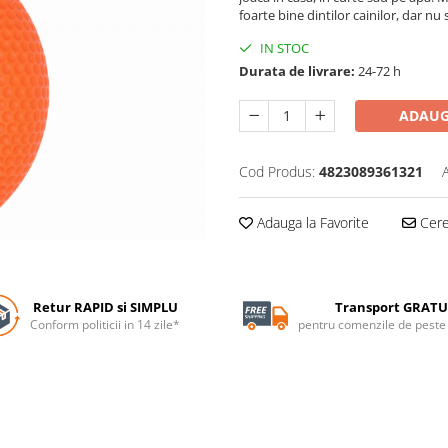
foarte bine dintilor cainilor, dar nu
IN STOC
Durata de livrare:
24-72 h
ADAUG
Cod Produs:
4823089361321
Adauga la Favorite
Cere 
Retur RAPID si SIMPLU
Transport GRATU
Conform politicii in 14 zile*
pentru comenzile de pest