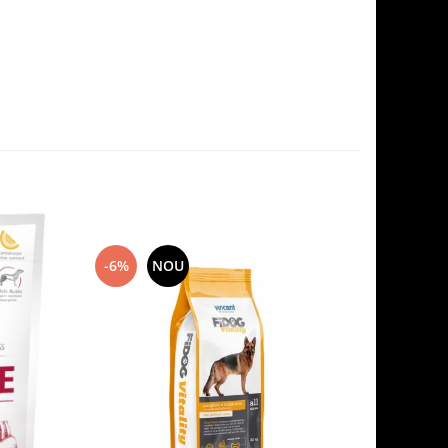
-6%
NOU
-7%