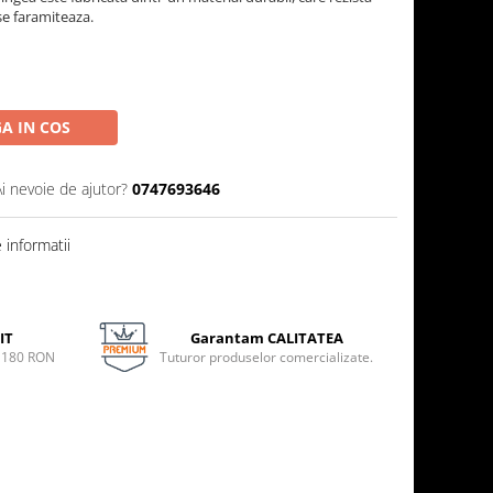
 se faramiteaza.
A IN COS
Ai nevoie de ajutor?
0747693646
informatii
IT
Garantam CALITATEA
e 180 RON
Tuturor produselor comercializate.