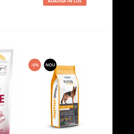
ADAUGA IN COS
-6%
NOU
-7%