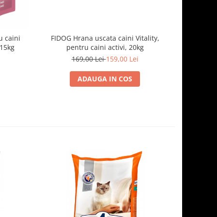
 caini
FIDOG Hrana uscata caini Vitality,
FIDOG, 
.15kg
pentru caini activi, 20kg
169,00 Lei
159,00 Lei
1
ADAUGA IN COS