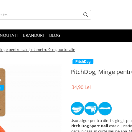
NOUTATI
BRANDURI
BLOG
inge pentru caini, diametru 9cm, portocalie
PitchDog, Minge pentru
34,90 Lei
Usor, sigur pentru dinti si gingii, pl
Pitch Dog Sport Ball
este o jucari
joaca in casa, in curte sau pe apa. M