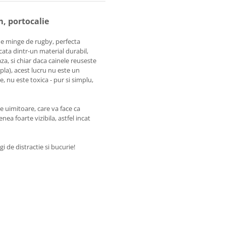
m, portocalie
de minge de rugby, perfecta
cata dintr-un material durabil,
aza, si chiar daca cainele reuseste
pla), acest lucru nu este un
e, nu este toxica - pur si simplu,
re uimitoare, care va face ca
ea foarte vizibila, astfel incat
i de distractie si bucurie!