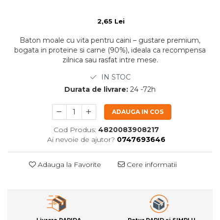
2,65 Lei
Baton moale cu vita pentru caini – gustare premium,
bogata in proteine si carne (90%), ideala ca recompensa
zilnica sau rasfat intre mese.
IN STOC
Durata de livrare:
24 -72h
ADAUGA IN COS
Cod Produs:
4820083908217
Ai nevoie de ajutor?
0747693646
Adauga la Favorite
Cere informatii
Livrare RAPIDA
Retur RAPID si SIMPLU