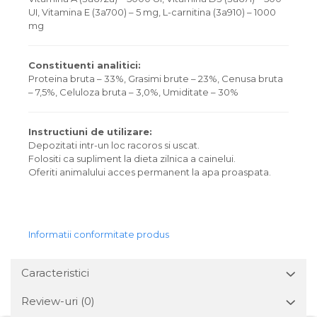
UI, Vitamina E (3a700) – 5 mg, L-carnitina (3a910) – 1000
mg
Constituenti analitici:
Proteina bruta – 33%, Grasimi brute – 23%, Cenusa bruta
– 7,5%, Celuloza bruta – 3,0%, Umiditate – 30%
Instructiuni de utilizare:
Depozitati intr-un loc racoros si uscat.
Folositi ca supliment la dieta zilnica a cainelui.
Oferiti animalului acces permanent la apa proaspata.
Informatii conformitate produs
Caracteristici
Review-uri
(0)