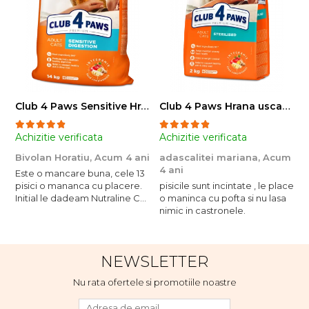
Club 4 Paws Sensitive Hrana uscata pisici adulte, 14kg
Club 4 Paws Hrana uscata pisici sterilizate, 2kg
Achizitie verificata
Achizitie verificata
A
Bivolan Horatiu,
Acum 4 ani
adascalitei mariana,
Acum
a
4 ani
4
Este o mancare buna, cele 13
pisici o mananca cu placere.
pisicile sunt incintate , le place
p
Initial le dadeam Nutraline Cat
o maninca cu pofta si nu lasa
o
Indoor, dar de cand s-a
nimic in castronele.
n
scumpuit am incercat 4 paw si
concept for Live pe care o
evita, nu o mananca cu
NEWSLETTER
placere. Eu sunt multumit si
voi continua cu acest brand...
Nu rata ofertele si promotiile noastre