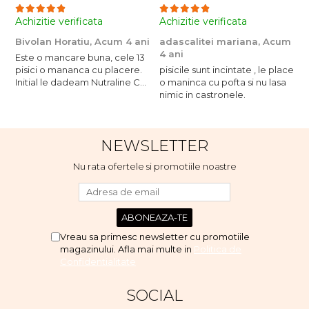
Achizitie verificata
Achizitie verificata
A
Bivolan Horatiu,
Acum 4 ani
adascalitei mariana,
Acum
a
4 ani
4
Este o mancare buna, cele 13
pisici o mananca cu placere.
pisicile sunt incintate , le place
p
Initial le dadeam Nutraline Cat
o maninca cu pofta si nu lasa
o
Indoor, dar de cand s-a
nimic in castronele.
n
scumpuit am incercat 4 paw si
concept for Live pe care o
evita, nu o mananca cu
NEWSLETTER
placere. Eu sunt multumit si
voi continua cu acest brand...
Nu rata ofertele si promotiile noastre
Vreau sa primesc newsletter cu promotiile
magazinului. Afla mai multe in
Politica de
Confidentialitate
SOCIAL