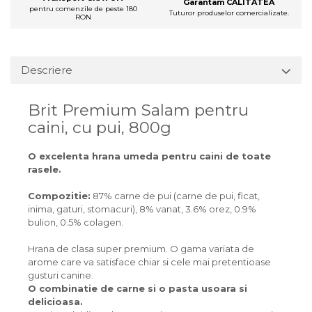
Garantam CALITATEA
pentru comenzile de peste 180
Tuturor produselor comercializate.
RON
Descriere
Brit Premium Salam pentru
caini, cu pui, 800g
O excelenta hrana umeda pentru caini de toate
rasele.
Compozitie:
87% carne de pui (carne de pui, ficat,
inima, gaturi, stomacuri), 8% vanat, 3.6% orez, 0.9%
bulion, 0.5% colagen.
Hrana de clasa super premium. O gama variata de
arome care va satisface chiar si cele mai pretentioase
gusturi canine.
O combinatie de carne si o pasta usoara si
delicioasa.