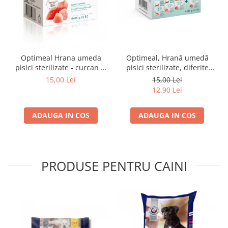
Optimeal Hrana umeda
Optimeal, Hrană umedă
pisici sterilizate - curcan si
pisici sterilizate, diferite
pui in sos, set 3+1,
arome, (3+1), 0.34kg
15,00 Lei
15,00 Lei
4*0,085kg
12,90 Lei
ADAUGA IN COS
ADAUGA IN COS
PRODUSE PENTRU CAINI