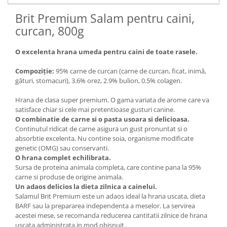
Brit Premium Salam pentru caini,
curcan, 800g
O excelenta hrana umeda pentru caini de toate rasele.
Compoziție:
95% carne de curcan (carne de curcan, ficat, inimă,
gâturi, stomacuri), 3.6% orez, 2.9% bulion, 0.5% colagen.
Hrana de clasa super premium. O gama variata de arome care va
satisface chiar si cele mai pretentioase gusturi canine.
O combinatie de carne si o pasta usoara si delicioasa.
Continutul ridicat de carne asigura un gust pronuntat si o
absorbtie excelenta. Nu contine soia, organisme modificate
genetic (OMG) sau conservanti.
O hrana complet echilibrata.
Sursa de proteina animala completa, care contine pana la 95%
carne si produse de origine animala.
Un adaos delicios la dieta zilnica a cainelui.
Salamul Brit Premium este un adaos ideal la hrana uscata, dieta
BARF sau la prepararea independenta a meselor. La servirea
acestei mese, se recomanda reducerea cantitatii zilnice de hrana
uscata administrata in mod obisnuit.