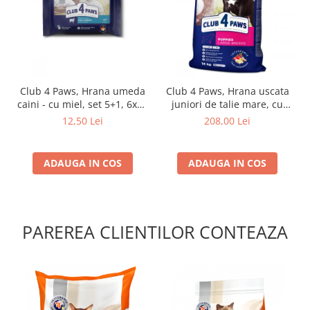
Club 4 Paws, Hrana umeda
Club 4 Paws, Hrana uscata
caini - cu miel, set 5+1, 6x80
juniori de talie mare, cu
g
pui, 14kg
12,50 Lei
208,00 Lei
ADAUGA IN COS
ADAUGA IN COS
PAREREA CLIENTILOR CONTEAZA