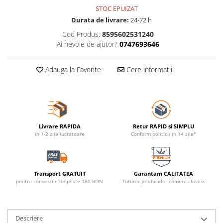
STOC EPUIZAT
Durata de livrare:
24-72 h
Cod Produs:
8595602531240
Ai nevoie de ajutor?
0747693646
Adauga la Favorite
Cere informatii
Livrare RAPIDA
Retur RAPID si SIMPLU
in 1-2 zile lucratoare
Conform politicii in 14 zile*
Transport GRATUIT
Garantam CALITATEA
pentru comenzile de peste 180 RON
Tuturor produselor comercializate.
Descriere