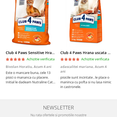
Club 4 Paws Sensitive Hrana uscata pisici adulte, 14kg
Club 4 Paws Hrana uscata pisici sterilizate, 2kg
Achizitie verificata
Achizitie verificata
Bivolan Horatiu,
Acum 4 ani
adascalitei mariana,
Acum 4
a
ani
a
Este o mancare buna, cele 13
pisici o mananca cu placere.
pisicile sunt incintate , le place o
p
Initial le dadeam Nutraline Cat
maninca cu pofta si nu lasa nimic
m
Indoor, dar de cand s-a
in castronele.
i
scumpuit am incercat 4 paw si
concept for Live pe care o evita,
nu o mananca cu placere. Eu
sunt multumit si voi continua cu
NEWSLETTER
acest brand...
Nu rata ofertele si promotiile noastre