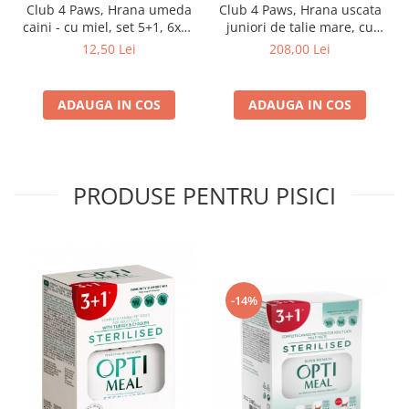
Club 4 Paws, Hrana umeda
Club 4 Paws, Hrana uscata
caini - cu miel, set 5+1, 6x80
juniori de talie mare, cu
g
pui, 14kg
12,50 Lei
208,00 Lei
ADAUGA IN COS
ADAUGA IN COS
PRODUSE PENTRU PISICI
-14%