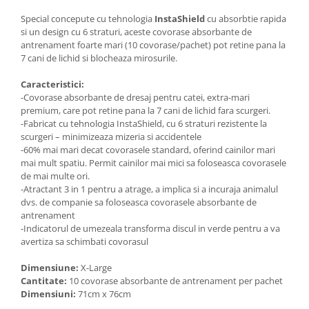
Special concepute cu tehnologia
InstaShield
cu absorbtie rapida
si un design cu 6 straturi, aceste covorase absorbante de
antrenament foarte mari (10 covorase/pachet) pot retine pana la
7 cani de lichid si blocheaza mirosurile.
Caracteristici:
-Covorase absorbante de dresaj pentru catei, extra-mari
premium, care pot retine pana la 7 cani de lichid fara scurgeri.
-Fabricat cu tehnologia InstaShield, cu 6 straturi rezistente la
scurgeri – minimizeaza mizeria si accidentele
-60% mai mari decat covorasele standard, oferind cainilor mari
mai mult spatiu. Permit cainilor mai mici sa foloseasca covorasele
de mai multe ori.
-Atractant 3 in 1 pentru a atrage, a implica si a incuraja animalul
dvs. de companie sa foloseasca covorasele absorbante de
antrenament
-Indicatorul de umezeala transforma discul in verde pentru a va
avertiza sa schimbati covorasul
Dimensiune:
X-Large
Cantitate:
10 covorase absorbante de antrenament per pachet
Dimensiuni:
71cm x 76cm