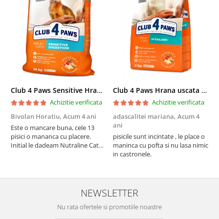
Club 4 Paws Sensitive Hrana uscata pisici adulte, 14kg
Club 4 Paws Hrana uscata pisici sterilizate, 2kg
Achizitie verificata
Achizitie verificata
Bivolan Horatiu,
Acum 4 ani
adascalitei mariana,
Acum 4
a
ani
a
Este o mancare buna, cele 13
pisici o mananca cu placere.
pisicile sunt incintate , le place o
p
Initial le dadeam Nutraline Cat
maninca cu pofta si nu lasa nimic
m
Indoor, dar de cand s-a
in castronele.
i
scumpuit am incercat 4 paw si
concept for Live pe care o evita,
nu o mananca cu placere. Eu
sunt multumit si voi continua cu
NEWSLETTER
acest brand...
Nu rata ofertele si promotiile noastre