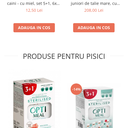
caini - cu miel, set 5+1, 6x80
juniori de talie mare, cu
g
pui, 14kg
12,50 Lei
208,00 Lei
ADAUGA IN COS
ADAUGA IN COS
PRODUSE PENTRU PISICI
-14%