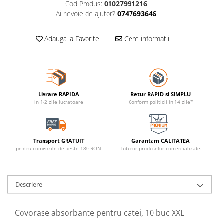
Cod Produs:
01027991216
Ai nevoie de ajutor?
0747693646
Adauga la Favorite
Cere informatii
Livrare RAPIDA
Retur RAPID si SIMPLU
in 1-2 zile lucratoare
Conform politicii in 14 zile*
Transport GRATUIT
Garantam CALITATEA
pentru comenzile de peste 180 RON
Tuturor produselor comercializate.
Descriere
Covorase absorbante pentru catei, 10 buc XXL