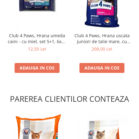
Club 4 Paws, Hrana umeda
Club 4 Paws, Hrana uscata
caini - cu miel, set 5+1, 6x80
juniori de talie mare, cu
g
pui, 14kg
12,50 Lei
208,00 Lei
ADAUGA IN COS
ADAUGA IN COS
PAREREA CLIENTILOR CONTEAZA