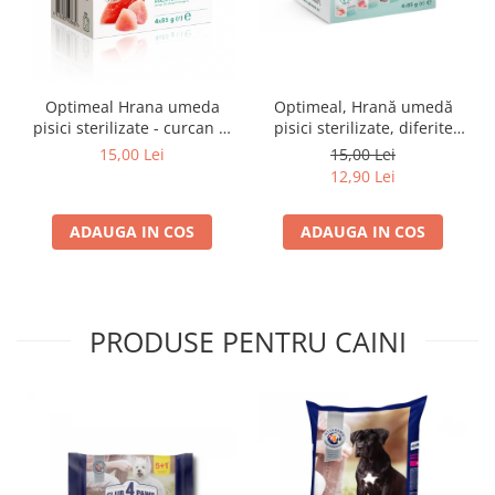
Optimeal Hrana umeda
Optimeal, Hrană umedă
pisici sterilizate - curcan si
pisici sterilizate, diferite
pui in sos, set 3+1,
arome, (3+1), 0.34kg
15,00 Lei
15,00 Lei
4*0,085kg
12,90 Lei
ADAUGA IN COS
ADAUGA IN COS
PRODUSE PENTRU CAINI