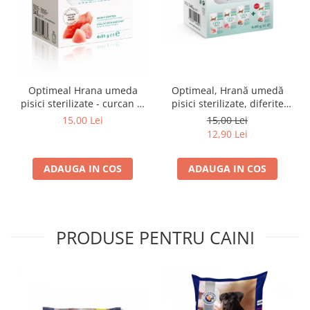
Optimeal Hrana umeda
Optimeal, Hrană umedă
pisici sterilizate - curcan si
pisici sterilizate, diferite
pui in sos, set 3+1,
arome, (3+1), 0.34kg
15,00 Lei
15,00 Lei
4*0,085kg
12,90 Lei
ADAUGA IN COS
ADAUGA IN COS
PRODUSE PENTRU CAINI