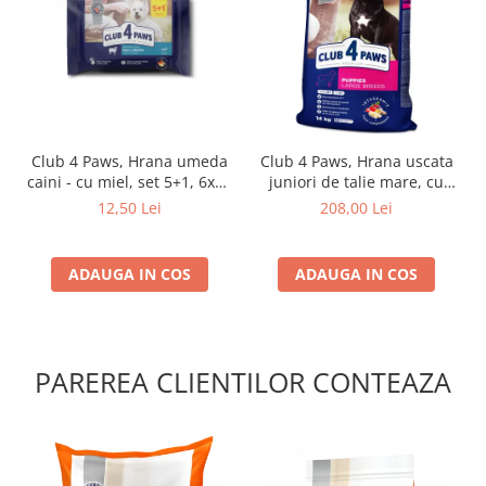
Club 4 Paws, Hrana umeda
Club 4 Paws, Hrana uscata
caini - cu miel, set 5+1, 6x80
juniori de talie mare, cu
g
pui, 14kg
12,50 Lei
208,00 Lei
ADAUGA IN COS
ADAUGA IN COS
PAREREA CLIENTILOR CONTEAZA