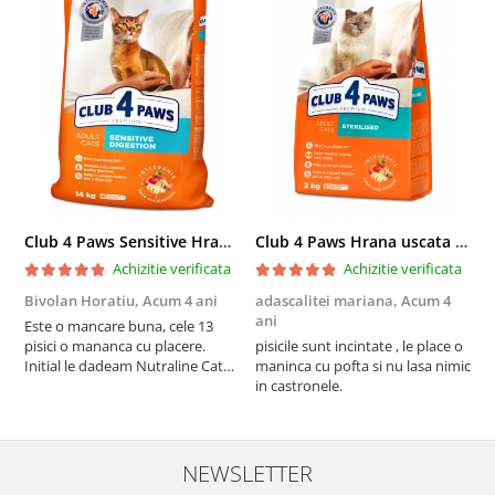
Club 4 Paws Sensitive Hrana uscata pisici adulte, 14kg
Club 4 Paws Hrana uscata pisici sterilizate, 2kg
Achizitie verificata
Achizitie verificata
Bivolan Horatiu,
Acum 4 ani
adascalitei mariana,
Acum 4
a
ani
a
Este o mancare buna, cele 13
pisici o mananca cu placere.
pisicile sunt incintate , le place o
p
Initial le dadeam Nutraline Cat
maninca cu pofta si nu lasa nimic
m
Indoor, dar de cand s-a
in castronele.
i
scumpuit am incercat 4 paw si
concept for Live pe care o evita,
nu o mananca cu placere. Eu
sunt multumit si voi continua cu
NEWSLETTER
acest brand...