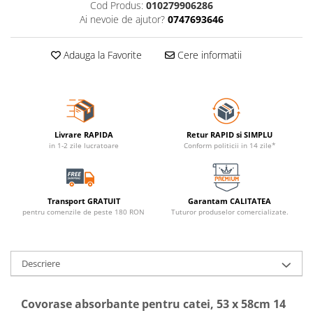
Cod Produs:
010279906286
Ai nevoie de ajutor?
0747693646
Adauga la Favorite
Cere informatii
Livrare RAPIDA
Retur RAPID si SIMPLU
in 1-2 zile lucratoare
Conform politicii in 14 zile*
Transport GRATUIT
Garantam CALITATEA
pentru comenzile de peste 180 RON
Tuturor produselor comercializate.
Descriere
Covorase absorbante pentru catei, 53 x 58cm 14