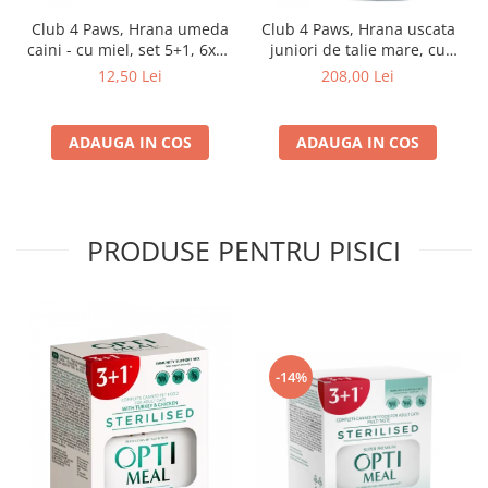
Club 4 Paws, Hrana umeda
Club 4 Paws, Hrana uscata
caini - cu miel, set 5+1, 6x80
juniori de talie mare, cu
g
pui, 14kg
12,50 Lei
208,00 Lei
ADAUGA IN COS
ADAUGA IN COS
PRODUSE PENTRU PISICI
-14%