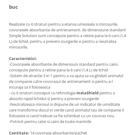
buc
Realizate cu 6 straturi pentru a etansa umezeala si mirosurile,
covorasele absorbante de antrenament, de dimensiune standard
Simple Solution sunt concepute pentru a retine pana la 6 cani (1,4
L) de lichid, pentru a preveni scurgerile si pentru a neutraliza
mirosurile.
Caracteristici:
-Covorasele absorbante de dimensiuni standard pentru caini,
concepute pentru a retine pana la 6 cani (1,4 L) de lichid
-Sistem de atractie 3 in 1 pentru a va ajuta sa va ghidati animalul
de companie catre covorasul de antrenament si pentru a-l
incuraja sa il foloseasca
- cu 6 straturi conceput cu tehnologia
InstaShield
pentru a
absorbi rapid lichidul si pentru a preveni scurgerile
-Neutralizeaza mirosul si dispune de un indicator de umiditate
care transforma discul in verde cand animalul tau de companie il
foloseste si cand trebuie sa fie schimbat cu un covoras nou
-Potrivit pentru catei si caini de toate marimile
Cantitate:
14 covorase absorbante/pachet