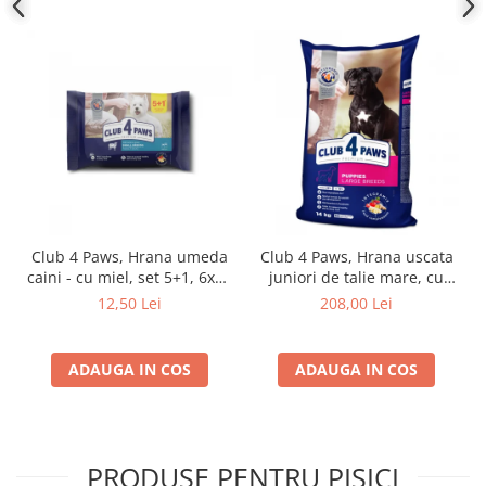
Club 4 Paws, Hrana umeda
Club 4 Paws, Hrana uscata
caini - cu miel, set 5+1, 6x80
juniori de talie mare, cu
g
pui, 14kg
12,50 Lei
208,00 Lei
ADAUGA IN COS
ADAUGA IN COS
PRODUSE PENTRU PISICI