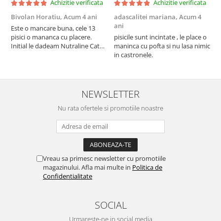
Achizitie verificata
Achizitie verificata
Bivolan Horatiu,
Acum 4 ani
adascalitei mariana,
Acum 4
a
ani
a
Este o mancare buna, cele 13
pisici o mananca cu placere.
pisicile sunt incintate , le place o
p
Initial le dadeam Nutraline Cat
maninca cu pofta si nu lasa nimic
m
Indoor, dar de cand s-a
in castronele.
i
scumpuit am incercat 4 paw si
concept for Live pe care o evita,
nu o mananca cu placere. Eu
sunt multumit si voi continua cu
NEWSLETTER
acest brand...
Nu rata ofertele si promotiile noastre
Vreau sa primesc newsletter cu promotiile
magazinului. Afla mai multe in
Politica de
Confidentialitate
SOCIAL
Urmareste-ne in social media