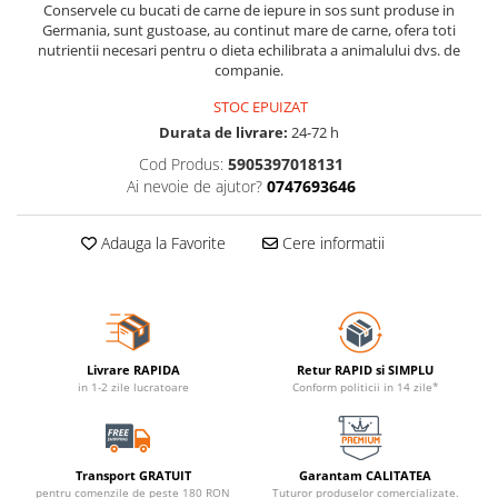
Conservele cu bucati de carne de iepure in sos sunt produse in
Germania, sunt gustoase, au continut mare de carne, ofera toti
nutrientii necesari pentru o dieta echilibrata a animalului dvs. de
companie.
STOC EPUIZAT
Durata de livrare:
24-72 h
Cod Produs:
5905397018131
Ai nevoie de ajutor?
0747693646
Adauga la Favorite
Cere informatii
Livrare RAPIDA
Retur RAPID si SIMPLU
in 1-2 zile lucratoare
Conform politicii in 14 zile*
Transport GRATUIT
Garantam CALITATEA
pentru comenzile de peste 180 RON
Tuturor produselor comercializate.