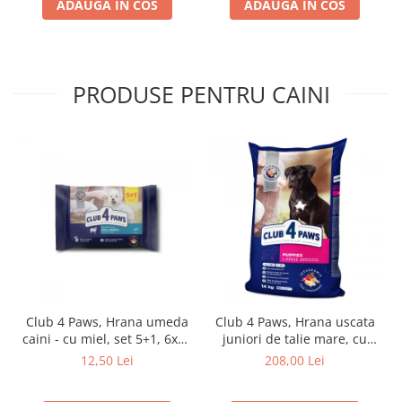
ADAUGA IN COS
ADAUGA IN COS
PRODUSE PENTRU CAINI
Club 4 Paws, Hrana umeda
Club 4 Paws, Hrana uscata
caini - cu miel, set 5+1, 6x80
juniori de talie mare, cu
g
pui, 14kg
12,50 Lei
208,00 Lei