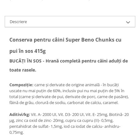
Descriere
Conserva pentru câini Super Beno Chunks cu
pui în sos 415g
BUCĂȚI ÎN SOS - Hrană completă pentru câini adulți de
toate rasele.
Compoziție:
carne și derivate de origine animală - în bucăți
uscate nu mai puțin de 60%, inclusiv pui nu mai puțin de 5% în
total (carne și derivate de pui, derivate de porc, carne de pasăre),
făină de grâu, clorură de sodiu, carbonat de calciu, caramel.
Aditivi/kg:
Vit. A- 2000 UI, Vit. D3- 200 UI, Vit. E- 25mg, Biotină- 20
µg, zinc ca oxid de zinc- 20mg, cupru ca cupru (II)- 0,5mg,
pentahidrat de sulfat- 1,5mg, iod ca iodat de calciu- anhidru-
0,75mg.