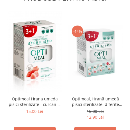
-14%
Optimeal Hrana umeda
Optimeal, Hrană umedă
pisici sterilizate - curcan si
pisici sterilizate, diferite
pui in sos, set 3+1,
arome, (3+1), 0.34kg
15,00 Lei
15,00 Lei
4*0,085kg
12,90 Lei