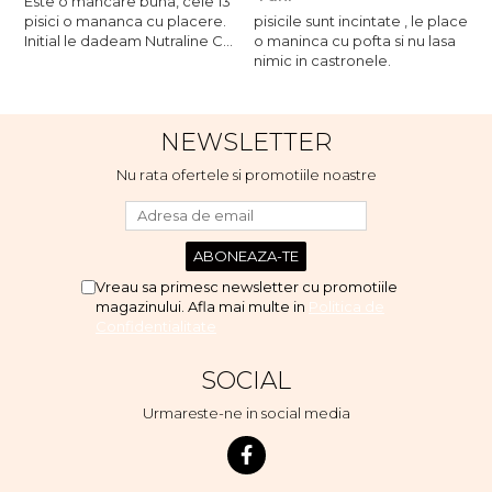
Este o mancare buna, cele 13
pisici o mananca cu placere.
pisicile sunt incintate , le place
p
Initial le dadeam Nutraline Cat
o maninca cu pofta si nu lasa
o
Indoor, dar de cand s-a
nimic in castronele.
n
scumpuit am incercat 4 paw si
concept for Live pe care o
evita, nu o mananca cu
NEWSLETTER
placere. Eu sunt multumit si
voi continua cu acest brand...
Nu rata ofertele si promotiile noastre
Vreau sa primesc newsletter cu promotiile
magazinului. Afla mai multe in
Politica de
Confidentialitate
SOCIAL
Urmareste-ne in social media