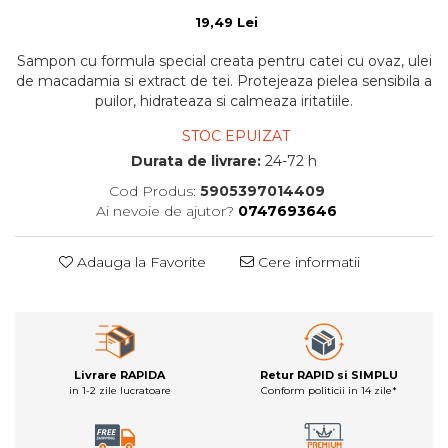
19,49 Lei
Sampon cu formula special creata pentru catei cu ovaz, ulei
de macadamia si extract de tei. Protejeaza pielea sensibila a
puilor, hidrateaza si calmeaza iritatiile.
STOC EPUIZAT
Durata de livrare:
24-72 h
Cod Produs:
5905397014409
Ai nevoie de ajutor?
0747693646
Adauga la Favorite
Cere informatii
Livrare RAPIDA
Retur RAPID si SIMPLU
in 1-2 zile lucratoare
Conform politicii in 14 zile*