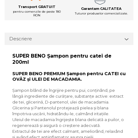
Transport GRATUIT
Garantam CALITATEA
pentru comenzile de peste 180
Tuturor produselor comercializate.
RON
Descriere
SUPER BENO Șampon pentru catei de
200ml
SUPER BENO PREMIUM Șampon pentru CATEI cu
OVĂZ și ULEI DE MACADAMIA.
Șampon blând de îngrijire pentru pui, conținând, pe
lângă ingrediente de curățare, substanțe active: extract
de tei, glicerină, D-pantenol, ulei de macadamia.
Glicerina și Pantenolul protejează pielea și blana
împotriva uscării, hidratându-le, calmând iritațiile.
Uleiul de macadamia îngrijește blana delicată a puilor, o
regenerează și asigură o creștere adecvată.
Extractul de tei are efect calmant, ameliorând, relaxând
și având efect antiinflamator asupra pielii.