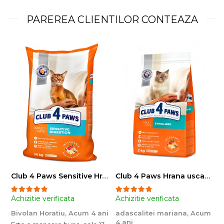
PAREREA CLIENTILOR CONTEAZA
Club 4 Paws Sensitive Hrana uscata pisici adulte, 14kg
Club 4 Paws Hrana uscata pisici sterilizate, 2kg
Achizitie verificata
Achizitie verificata
A
Bivolan Horatiu,
Acum 4 ani
adascalitei mariana,
Acum
a
4 ani
4