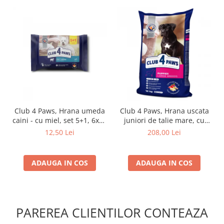
Club 4 Paws, Hrana umeda
Club 4 Paws, Hrana uscata
caini - cu miel, set 5+1, 6x80
juniori de talie mare, cu
g
pui, 14kg
12,50 Lei
208,00 Lei
ADAUGA IN COS
ADAUGA IN COS
PAREREA CLIENTILOR CONTEAZA