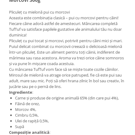
Pliculeț cu mielonă pui cu morcovi
Aceasta este combinația clasică – pui cu morcovi pentru câini!
Fiecare câine adoră astfel de amestecuri. Mâncarea completă
TufTuf va satisface papilele gustative ale animalului tău nu doar
duminica!
Pliculeț cu pui tocat și morcovi, potrivit pentru câini mici și mari.
Puiul delicat combinat cu morcovii creează o delicioasă mielonă
într-un pliculeț. Este un aliment pentru toți câinii, indiferent de
mărimea sau rasa acestora. Aroma va trezi orice câine somnoros
și va pune în mișcare coada acestuia.
Cu mâncarea TufTuf vom face să se miște toate cozile câinilor.
Mirosul de mielonă va atrage orice patruped, fie că este pui sau
adult, mare sau mic. Poți să oferi hrana zilnic în bol sau creativ, în
jucărie sau pe o pernă de lins.
Ingrediente
:
Carne și produse de origine animală 65% (din care pui 4%),
Făină de orez,
Morcov 4%,
Cimbru 0,5%,
Ulei de rapiță 0,5%,
Supă
Compoziție analitică
: