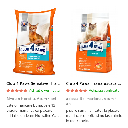
Club 4 Paws Sensitive Hrana uscata pisici adulte, 14kg
Club 4 Paws Hrana uscata pisici sterilizate, 2kg
Achizitie verificata
Achizitie verificata
Bivolan Horatiu,
Acum 4 ani
adascalitei mariana,
Acum 4
a
ani
a
Este o mancare buna, cele 13
pisici o mananca cu placere.
pisicile sunt incintate , le place o
p
Initial le dadeam Nutraline Cat
maninca cu pofta si nu lasa nimic
m
Indoor, dar de cand s-a
in castronele.
i
scumpuit am incercat 4 paw si