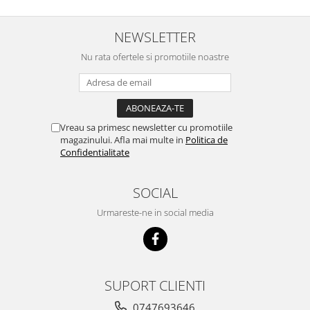
concept for Live pe care o evita,
nu o mananca cu placere. Eu
sunt multumit si voi continua cu
NEWSLETTER
acest brand...
Nu rata ofertele si promotiile noastre
Vreau sa primesc newsletter cu promotiile
magazinului. Afla mai multe in
Politica de
Confidentialitate
SOCIAL
Urmareste-ne in social media
SUPORT CLIENTI
0747693646