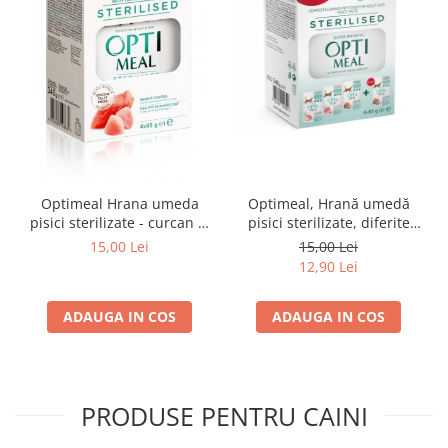
Optimeal Hrana umeda
Optimeal, Hrană umedă
pisici sterilizate - curcan si
pisici sterilizate, diferite
pui in sos, set 3+1,
arome, (3+1), 0.34kg
15,00 Lei
15,00 Lei
4*0,085kg
12,90 Lei
ADAUGA IN COS
ADAUGA IN COS
PRODUSE PENTRU CAINI