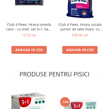
Club 4 Paws, Hrana umeda
Club 4 Paws, Hrana uscata
caini - cu miel, set 5+1, 6x80
juniori de talie mare, cu
g
pui, 14kg
12,50 Lei
208,00 Lei
ADAUGA IN COS
ADAUGA IN COS
PRODUSE PENTRU PISICI
-14%