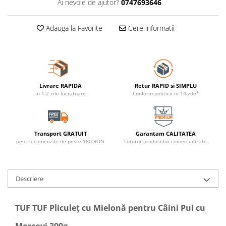
Ai nevoie de ajutor?
0747693646
Adauga la Favorite
Cere informatii
Livrare RAPIDA
Retur RAPID si SIMPLU
in 1-2 zile lucratoare
Conform politicii in 14 zile*
Transport GRATUIT
Garantam CALITATEA
pentru comenzile de peste 180 RON
Tuturor produselor comercializate.
Descriere
TUF TUF Pliculeț cu Mielonă pentru Câini Pui cu
Morcovi 300g