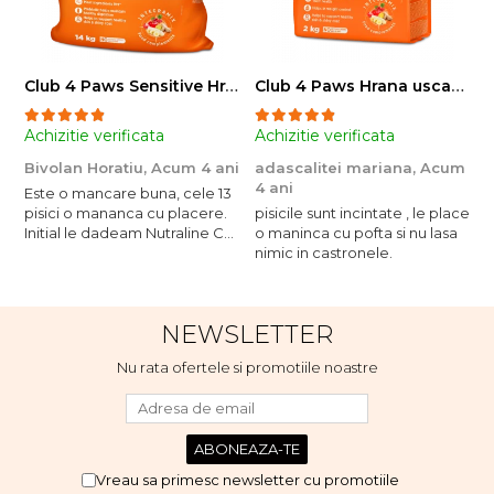
Club 4 Paws Sensitive Hrana uscata pisici adulte, 14kg
Club 4 Paws Hrana uscata pisici sterilizate, 2kg
Achizitie verificata
Achizitie verificata
A
Bivolan Horatiu,
Acum 4 ani
adascalitei mariana,
Acum
a
4 ani
4
Este o mancare buna, cele 13
pisici o mananca cu placere.
pisicile sunt incintate , le place
p
Initial le dadeam Nutraline Cat
o maninca cu pofta si nu lasa
o
Indoor, dar de cand s-a
nimic in castronele.
n
scumpuit am incercat 4 paw si
concept for Live pe care o
evita, nu o mananca cu
NEWSLETTER
placere. Eu sunt multumit si
voi continua cu acest brand...
Nu rata ofertele si promotiile noastre
Vreau sa primesc newsletter cu promotiile