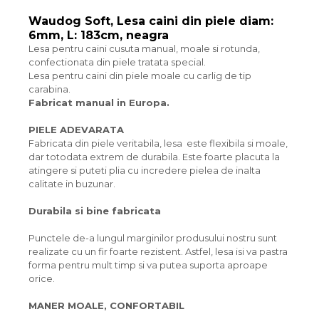
Waudog Soft, Lesa caini din piele diam:
6mm, L: 183cm, neagra
Lesa pentru caini cusuta manual, moale si rotunda,
confectionata din piele tratata special.
Lesa pentru caini din piele moale cu carlig de tip
carabina.
Fabricat manual in Europa.
PIELE ADEVARATA
Fabricata din piele veritabila, lesa este flexibila si moale,
dar totodata extrem de durabila. Este foarte placuta la
atingere si puteti plia cu incredere pielea de inalta
calitate in buzunar.
Durabila si bine fabricata
Punctele de-a lungul marginilor produsului nostru sunt
realizate cu un fir foarte rezistent. Astfel, lesa isi va pastra
forma pentru mult timp si va putea suporta aproape
orice.
MANER MOALE, CONFORTABIL