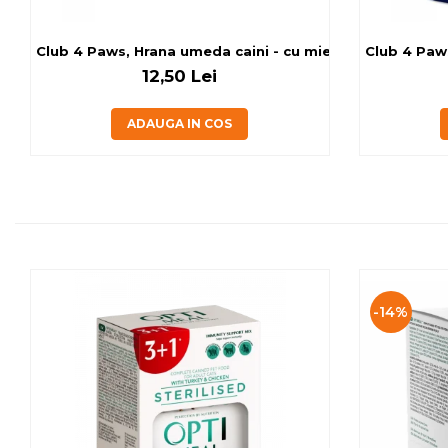
Club 4 Paws, Hrana umeda caini - cu miel, set 5+1, 6x80 
Club 4 Paws
12,50 Lei
ADAUGA IN COS
-14%