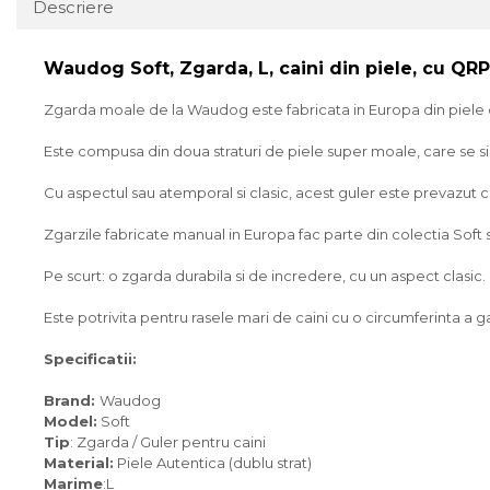
Descriere
Waudog Soft, Zgarda, L, caini din piele, cu Q
Zgarda moale de la Waudog este fabricata in Europa din piele de
Este compusa din doua straturi de piele super moale, care se si
Cu aspectul sau atemporal si clasic, acest guler este prevazut cu
Zgarzile fabricate manual in Europa fac parte din colectia Soft si 
Pe scurt: o zgarda durabila si de incredere, cu un aspect clasic.
Este potrivita pentru rasele mari de caini cu o circumferinta a g
Specificatii:
Brand:
Waudog
Model:
Soft
Tip
: Zgarda / Guler pentru caini
Material:
Piele Autentica (dublu strat)
Marime
:L