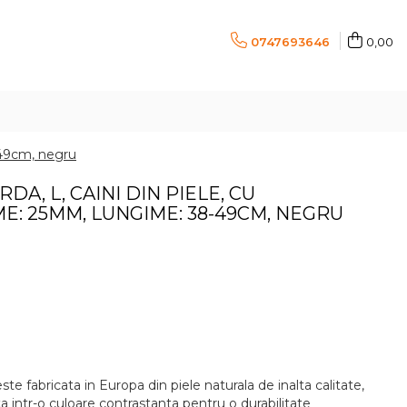
0747693646
0,00
-49cm, negru
A, L, CAINI DIN PIELE, CU
E: 25MM, LUNGIME: 38-49CM, NEGRU
 fabricata in Europa din piele naturala de inalta calitate,
 intr-o culoare contrastanta pentru o durabilitate