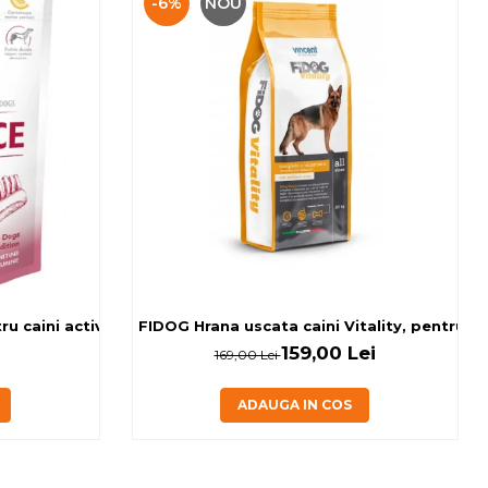
-6%
NOU
 caini activi, cu banane si miel, 0.15kg
FIDOG Hrana uscata caini Vitality, pentru cai
159,00 Lei
169,00 Lei
ADAUGA IN COS