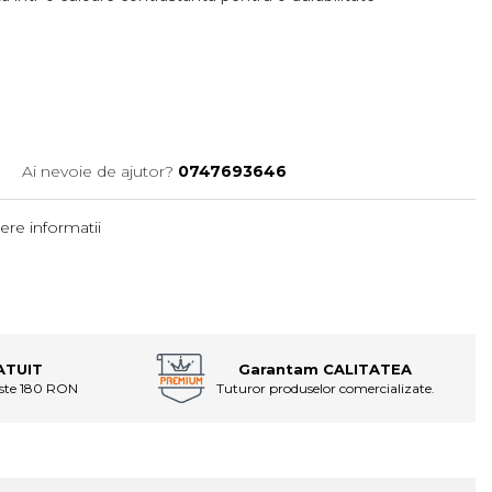
7
Ai nevoie de ajutor?
0747693646
ere informatii
ATUIT
Garantam CALITATEA
este 180 RON
Tuturor produselor comercializate.