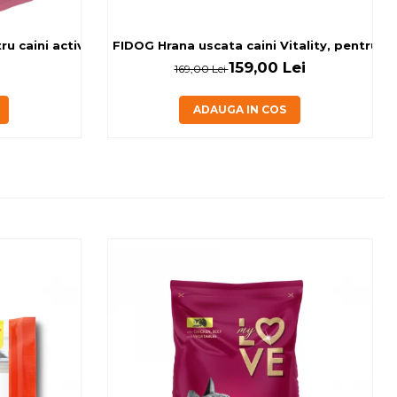
 caini activi, cu banane si miel, 0.15kg
FIDOG Hrana uscata caini Vitality, pentru cai
159,00 Lei
169,00 Lei
ADAUGA IN COS