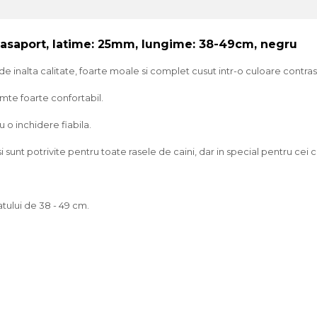
RPasaport, latime: 25mm, lungime: 38-49cm, negru
 inalta calitate, foarte moale si complet cusut intr-o culoare contras
mte foarte confortabil.
 o inchidere fiabila.
sunt potrivite pentru toate rasele de caini, dar in special pentru cei cu
atului de 38 - 49 cm.