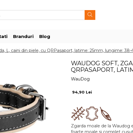
ati
Branduri
Blog
a, L, caini din piele, cu QRPasaport, latime: 25mm, lungime: 38
WAUDOG SOFT, ZGARD
QRPASAPORT, LATIM
WauDog
94,90 Lei
Zgarda moale de la Waudog este
foarte moale si complet cusuta