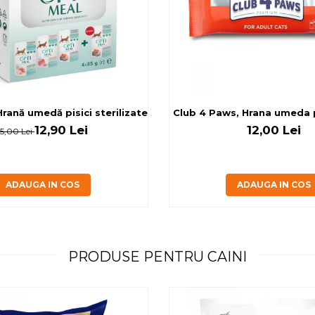
rilizate - curcan si pui in sos, set 3+1, 4*0,085kg
rană umedă pisici sterilizate, diferite arome, (3+1), 0.34kg
Club 4 Paws, Hrana umeda pi
12,90 Lei
12,00 Lei
15,00 Lei
ADAUGA IN COS
ADAUGA IN COS
PRODUSE PENTRU CAINI