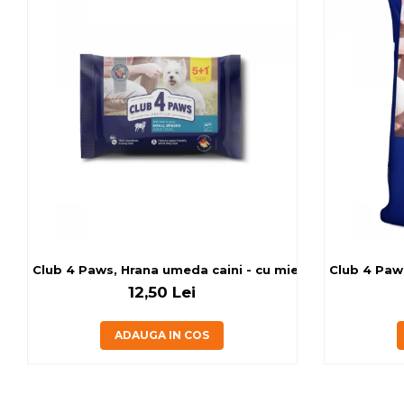
Club 4 Paws, Hrana umeda caini - cu miel, set 5+1, 6x80 
Club 4 Paws
12,50 Lei
ADAUGA IN COS