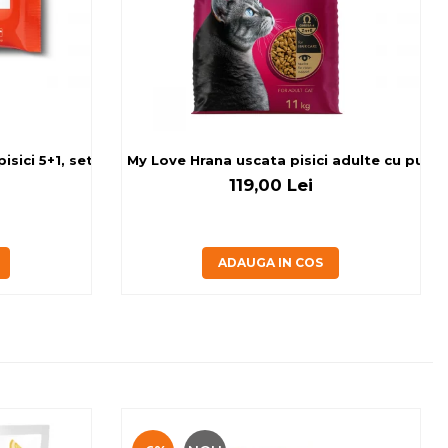
sici 5+1, set 6x80 g
My Love Hrana uscata pisici adulte cu pui, v
119,00 Lei
ADAUGA IN COS