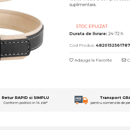
suplimentara.
STOC EPUIZAT
Durata de livrare:
24-72 h
Cod Produs:
482015256178
Adauga la Favorite
C
Retur RAPID si SIMPLU
Transport GR
Conform politicii in 14 zile*
pentru comenzile de p