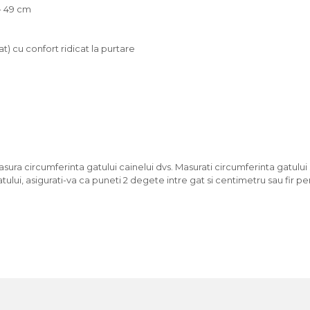
 - 49 cm
at) cu confort ridicat la purtare
sura circumferinta gatului cainelui dvs. Masurati circumferinta gatulu
ului, asigurati-va ca puneti 2 degete intre gat si centimetru sau fir pent