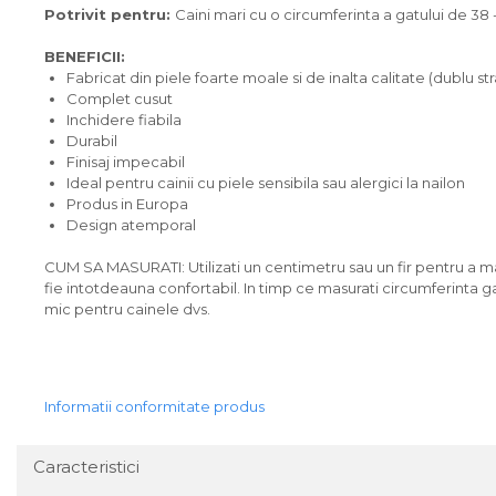
Potrivit pentru:
Caini mari cu o circumferinta a gatului de 38
BENEFICII:
Fabricat din piele foarte moale si de inalta calitate (dublu str
Complet cusut
Inchidere fiabila
Durabil
Finisaj impecabil
Ideal pentru cainii cu piele sensibila sau alergici la nailon
Produs in Europa
Design atemporal
CUM SA MASURATI: Utilizati un centimetru sau un fir pentru a ma
fie intotdeauna confortabil. In timp ce masurati circumferinta gat
mic pentru cainele dvs.
Informatii conformitate produs
Caracteristici