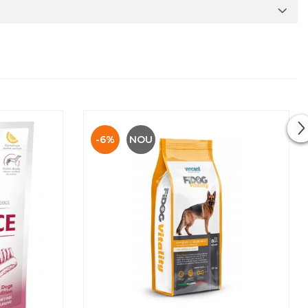
-6%
NOU