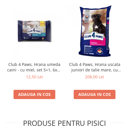
Club 4 Paws, Hrana umeda
Club 4 Paws, Hrana uscata
caini - cu miel, set 5+1, 6x80
juniori de talie mare, cu
g
pui, 14kg
12,50 Lei
208,00 Lei
ADAUGA IN COS
ADAUGA IN COS
PRODUSE PENTRU PISICI