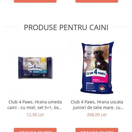
PRODUSE PENTRU CAINI
Club 4 Paws, Hrana umeda
Club 4 Paws, Hrana uscata
caini - cu miel, set 5+1, 6x80
juniori de talie mare, cu
g
pui, 14kg
12,50 Lei
208,00 Lei