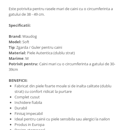
Este potrivita pentru rasele mari de caini cu o circumferinta a
gatului de 38 - 49 cm.
Specificatii:
Brand:
Waudog
Model:
Soft
Tip
: Zgarda / Guler pentru caini
Material:
Piele Autentica (dublu strat)
Marime
: M
Potrivit pentru:
Caini mari cu o circumferinta a gatului de 30-
39cm
BENEFICII:
Fabricat din piele foarte moale si de inalta calitate (dublu
strat) cu confort ridicat la purtare
Complet cusut
Inchidere fiabila
Durabil
Finisaj impecabil
Ideal pentru cainii cu piele sensibila sau alergici la nailon
Produs in Europa