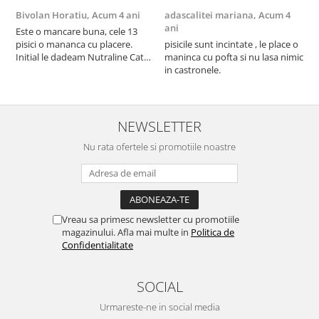
Bivolan Horatiu,
Acum 4 ani
adascalitei mariana,
Acum 4
a
ani
a
Este o mancare buna, cele 13
pisici o mananca cu placere.
pisicile sunt incintate , le place o
p
Initial le dadeam Nutraline Cat
maninca cu pofta si nu lasa nimic
m
Indoor, dar de cand s-a
in castronele.
i
scumpuit am incercat 4 paw si
concept for Live pe care o evita,
nu o mananca cu placere. Eu
sunt multumit si voi continua cu
NEWSLETTER
acest brand...
Nu rata ofertele si promotiile noastre
Vreau sa primesc newsletter cu promotiile
magazinului. Afla mai multe in
Politica de
Confidentialitate
SOCIAL
Urmareste-ne in social media