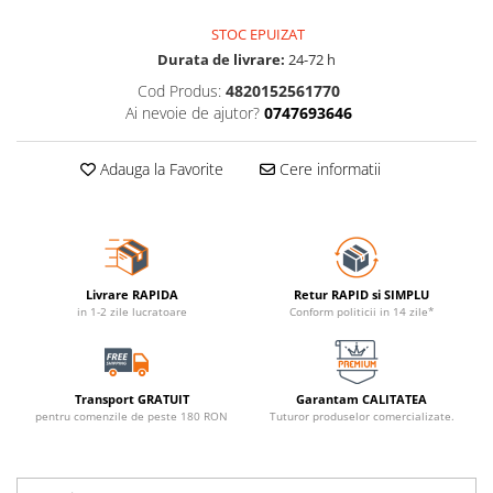
STOC EPUIZAT
Durata de livrare:
24-72 h
Cod Produs:
4820152561770
Ai nevoie de ajutor?
0747693646
Adauga la Favorite
Cere informatii
Livrare RAPIDA
Retur RAPID si SIMPLU
in 1-2 zile lucratoare
Conform politicii in 14 zile*
Transport GRATUIT
Garantam CALITATEA
pentru comenzile de peste 180 RON
Tuturor produselor comercializate.