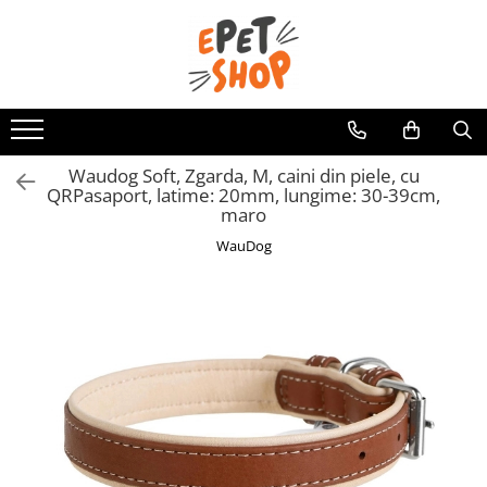
Caini
Pisici
Hrana uscata
Hrana uscata
Hrana umeda
Hrana umeda
Waudog Soft, Zgarda, M, caini din piele, cu
Recompense
Recompense
QRPasaport, latime: 20mm, lungime: 30-39cm,
maro
Accesorii caini
Asternut igienic
WauDog
Lese si zgarzi
Accesorii pisici
Jucarii caini
Ansambluri de joaca, sisaluri
Castroane si boluri
Castroane si boluri
Lese, hamuri si zgarzi