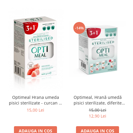
-14%
Optimeal Hrana umeda
Optimeal, Hrană umedă
pisici sterilizate - curcan si
pisici sterilizate, diferite
pui in sos, set 3+1,
arome, (3+1), 0.34kg
15,00 Lei
15,00 Lei
4*0,085kg
12,90 Lei
ADAUGA IN COS
ADAUGA IN COS