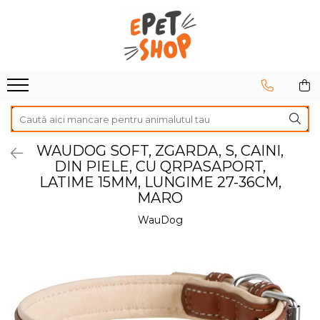
Caini
Pisici
Hrana uscata
Hrana uscata
Hrana umeda
Hrana umeda
Recompense
Recompense
Accesorii caini
Asternut igienic
WAUDOG SOFT, ZGARDA, S, CAINI,
DIN PIELE, CU QRPASAPORT,
Lese si zgarzi
Accesorii pisici
LATIME 15MM, LUNGIME 27-36CM,
Jucarii caini
Ansambluri de joaca, sisaluri
MARO
Castroane si boluri
Castroane si boluri
WauDog
Lese, hamuri si zgarzi