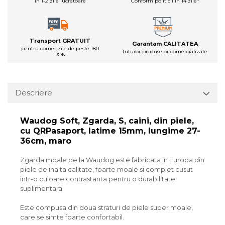
in 1-2 zile lucratoare
Conform politicii in 14 zile*
Transport GRATUIT
Garantam CALITATEA
pentru comenzile de peste 180
Tuturor produselor comercializate.
RON
Descriere
Waudog Soft, Zgarda, S, caini, din piele,
cu QRPasaport, latime 15mm, lungime 27-
36cm, maro
Zgarda moale de la Waudog este fabricata in Europa din
piele de inalta calitate, foarte moale si complet cusut
intr-o culoare contrastanta pentru o durabilitate
suplimentara.
Este compusa din doua straturi de piele super moale,
care se simte foarte confortabil.