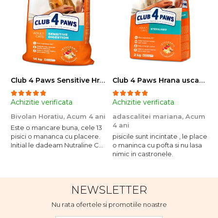
Club 4 Paws Sensitive Hrana uscata pisici adulte, 14kg
Club 4 Paws Hrana uscata pisici sterilizate, 2kg
Achizitie verificata
Achizitie verificata
A
Bivolan Horatiu,
Acum 4 ani
adascalitei mariana,
Acum
a
4 ani
4
Este o mancare buna, cele 13
pisici o mananca cu placere.
pisicile sunt incintate , le place
p
Initial le dadeam Nutraline Cat
o maninca cu pofta si nu lasa
o
Indoor, dar de cand s-a
nimic in castronele.
n
scumpuit am incercat 4 paw si
concept for Live pe care o
evita, nu o mananca cu
NEWSLETTER
placere. Eu sunt multumit si
voi continua cu acest brand...
Nu rata ofertele si promotiile noastre