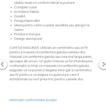
(dublu strat) cu confort ridicat la purtare
Complet cusut
Inchidere fiabila
Durabil
Finisaj impecabil
Ideal pentru cainii cu piele sensibila sau alergici la
nailon
Produs in Europa
Design atemporal
CUM SA MASURATI: Utilizati un centimetru sau un fir
pentru a masura circumferinta gatului cainelui dvs.
Masurati circumferinta gatului sau cea mai larga parte,
aproape de umeri. Un guler trebuie sa fie intotdeauna
confortabil. In timp ce masurati circumferinta gatului,
asigurati-va ca puneti 2 degete intre gat si centimetru
sau fir pentru a va asigura ca gulerul pe care il
achizitionati nu va fi prea mic pentru cainele dvs.
Informatii conformitate produs